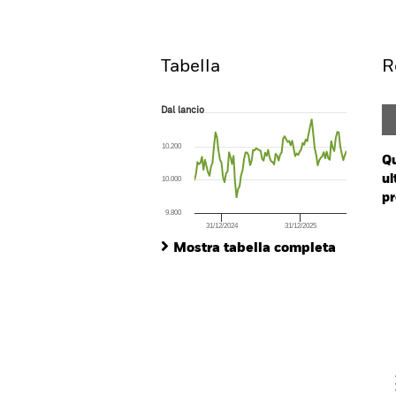
IEGS
ISIN: IE0008U15456
Overview
R
Tabella
R
Dal lancio
Dal lancio
Line chart with 102 data points.
The chart has 1 X axis displaying Time. Ran
10.200
The chart has 1 Y axis displaying values. Range:
Qu
ul
10.000
pr
9.800
31/12/2024
31/12/2025
Ch
End of interactive chart.
Ba
Mostra tabella completa
Th
Th
V