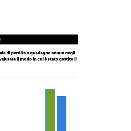
Letteratura
le di perdita o guadagno annuo negli
valutare il modo in cui è stato gestito il
.