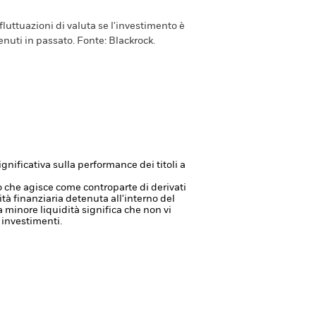
luttuazioni di valuta se l'investimento è
enuti in passato.
Fonte:
Blackrock.
ignificativa sulla performance dei titoli a
à o che agisce come controparte di derivati
vità finanziaria detenuta all'interno del
a minore liquidità significa che non vi
 investimenti.