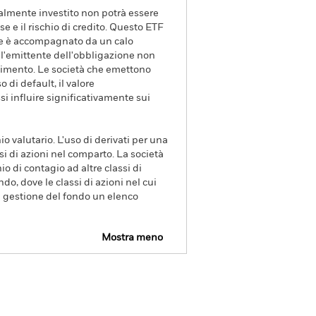
zialmente investito non potrà essere
sse e il rischio di credito. Questo ETF
sse è accompagnato da un calo
he l'emittente dell'obbligazione non
endimento. Le società che emettono
di default, il valore
si influire significativamente sui
io valutario. L'uso di derivati per una
si di azioni nel comparto. La società
o di contagio ad altre classi di
ndo, dove le classi di azioni nel cui
di gestione del fondo un elenco
Mostra meno
tto
Scarica