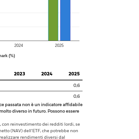
2024
2025
ark (%)
2023
2024
2025
0,6
0,6
e passata non è un indicatore affidabile
olto diverso in futuro. Possono essere
 con reinvestimento dei redditi lordi, se
e netto (NAV) dell'ETF, che potrebbe non
 realizzare rendimenti diversi dal