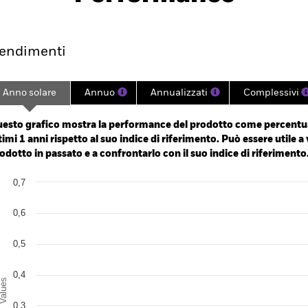
endimento
Scheda
Holdings
endimenti
Anno solare
Annuo
Annualizzati
Complessivi
ge: 2024-08-26 00:00:00 to 2026-08-04 00:00:00.
 -2 to 4.
esto grafico mostra la performance del prodotto come percentua
timi 1 anni rispetto al suo indice di riferimento. Può essere utile a 
odotto in passato e a confrontarlo con il suo indice di riferimento
art
0,7
r chart with 2 data series.
e chart has 1 X axis displaying categories.
e chart has 1 Y axis displaying Values. Range: 0 to 0.7.
0,6
0,5
0,4
alues
0,3