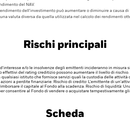
ndimento del NAV.
 rendimento dell'investimento può aumentare o diminuire a causa di f
 una valuta diversa da quella utilizzata nel calcolo dei rendimenti ott
Rischi principali
ssi d'interesse e/o le insolvenze degli emittenti incideranno in misura s
 effettivi del rating creditizio possono aumentare il livello di rischio.
 qualsiasi istituto che fornisce servizi quali la custodia delle attivit
 azioni a perdite finanziarie.
Rischio di credito: L'emittente di un'atti
imborsare il capitale al Fondo alla scadenza.
Rischio di liquidità: Un
per consentire al Fondo di vendere o acquistare tempestivamente gli
Scheda