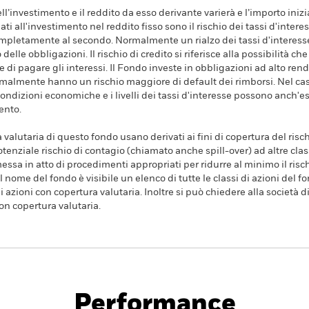
dell’investimento e il reddito da esso derivante varierà e l’importo ini
ati all'investimento nel reddito fisso sono il rischio dei tassi d'intere
 completamente al secondo. Normalmente un rialzo dei tassi d'intere
elle obbligazioni. Il rischio di credito si riferisce alla possibilità c
e e di pagare gli interessi. Il Fondo investe in obbligazioni ad alto r
almente hanno un rischio maggiore di default dei rimborsi. Nel caso 
condizioni economiche e i livelli dei tassi d'interesse possono anch'es
ento.
a valutaria di questo fondo usano derivati ai fini di copertura del risch
tenziale rischio di contagio (chiamato anche spill-over) ad altre clas
essa in atto di procedimenti appropriati per ridurre al minimo il rischi
l nome del fondo è visibile un elenco di tutte le classi di azioni del fo
 azioni con copertura valutaria. Inoltre si può chiedere alla società 
con copertura valutaria.
PRIIP KID
Factsheet
Prospe
Performance