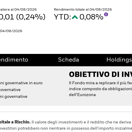
naliera al 04/08/2026
Rendimento totale al 04/08/2026
0,01 (0,24%)
YTD:
0,08%
l 04/08/2026
endimento
Scheda
Holdings
OBIETTIVO DI I
oni governative in euro
Il Fondo mira a replicare il più
indice composto da obbligazion
governative
dell'Eurozona.
ni governative
ale a Rischio.
Il valore degli investimenti e il reddito che ne deri
investitori potrebbero non rientrare in possesso dell'importo inizialme