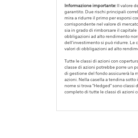
Informazione importante:
Il valore 
garantito. Due rischi principali correl
mira a ridurre il primo per esporsi
corrispondente nel valore di mercato d
sia in grado di rimborsare il capital
obbligazioni ad alto rendimento norm
dell'investimento si può ridurre. Le 
valori di obbligazioni ad alto rendim
Tutte le classi di azioni con copertur
classe di azioni potrebbe porre un po
di gestione del fondo assicurerà la m
azioni. Nella casella a tendina sotto i
nome si trova "Hedged" sono classi di
completo di tutte le classi di azioni 
iShares Core € Govt Bond
UCITS ETF