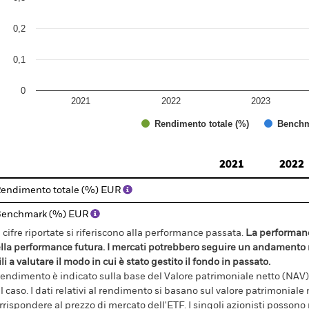
0,2
0,1
0
2021
2022
2023
Rendimento totale (%)
Benchm
d of interactive chart.
2021
2022
endimento totale (%) EUR
Benchmark (%) EUR
 cifre riportate si riferiscono alla performance passata.
La performanc
lla performance futura. I mercati potrebbero seguire un andamento m
ili a valutare il modo in cui è stato gestito il fondo in passato.
 rendimento è indicato sulla base del Valore patrimoniale netto (NAV),
l caso. I dati relativi al rendimento si basano sul valore patrimonial
rrispondere al prezzo di mercato dell'ETF. I singoli azionisti possono