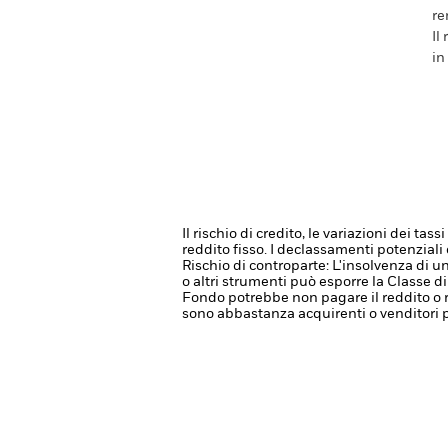
re
Il
in
Il rischio di credito, le variazioni dei ta
reddito fisso. I declassamenti potenziali o
Rischio di controparte: L'insolvenza di un
o altri strumenti può esporre la Classe di
Fondo potrebbe non pagare il reddito o r
sono abbastanza acquirenti o venditori 