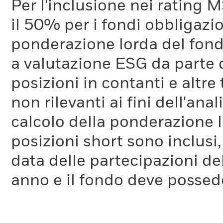
Per l'inclusione nei rating M
il 50% per i fondi obbligazi
Come viene calcolato il parametro ITR?
ponderazione lorda del fondo
Il parametro ITR viene calcolato considerando l'attuale intensi
tali società di ridurre nel tempo le proprie emissioni. Se le 
a valutazione ESG da parte
società all'interno del portafoglio del fondo, le temperatur
posizioni in contanti e altre
Si noti che il calcolo riguarda solo gli emittenti societari. U
parametro ITR è disponibile
qui.
non rilevanti ai fini dell'a
calcolo della ponderazione lo
Poiché il parametro ITR viene calcolato in parte considerando 
nel tempo, è previsionale e soggetto a limitazioni. Pertanto, 
posizioni short sono inclusi,
intervalli di temperatura. Le fasce aiutano a evidenziare l'ince
data delle partecipazioni de
anno e il fondo deve possede