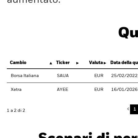
aumentato.
Qu
Cambio
Ticker
Valuta
Data della q
Borsa Italiana
SAUA
EUR
25/02/2022
Xetra
AYEE
EUR
16/01/2026
Pre
1
1 a 2 di 2