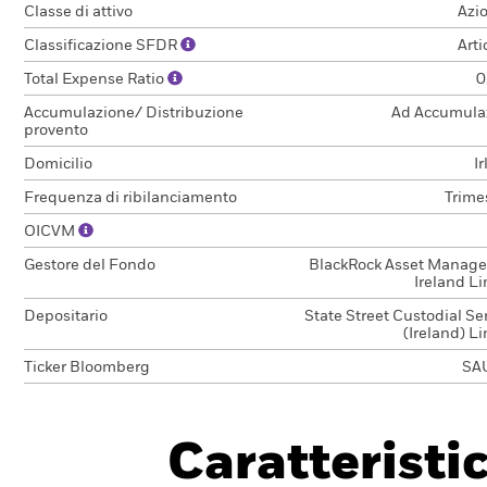
Classe di attivo
Azi
Classificazione SFDR
Arti
Total Expense Ratio
0
Accumulazione/ Distribuzione
Ad Accumula
provento
Domicilio
I
Frequenza di ribilanciamento
Trime
OICVM
Gestore del Fondo
BlackRock Asset Manag
Ireland L
Depositario
State Street Custodial Se
(Ireland) L
Ticker Bloomberg
SA
Caratteristi