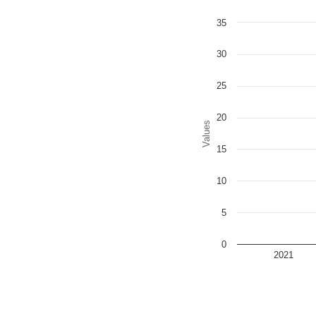
Chart
35
Bar chart with 2 data series
The chart has 1 X axis disp
The chart has 1 Y axis disp
30
25
20
Values
15
10
5
0
2021
End of interactive chart.