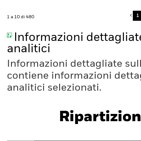
Pre
1
1 a 10 di 480
Informazioni dettagliate
analitici
Informazioni dettagliate sull
contiene informazioni dettagl
analitici selezionati.
Ripartizion