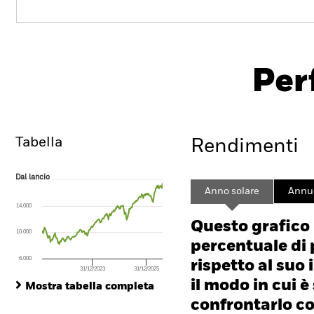
PRIIP K
iShares MSCI USA
Screened UCITS ETF
Per
SAUA
ISIN: IE000G2LIHG9
Overview
Rendimento
Tabella
Rendimenti
Dal lancio
Dal lancio
Line chart with 233 data points.
Anno solare
Annu
The chart has 1 X axis displaying Time. Range: 2022-02-21 00:00:00 to
14.000
The chart has 1 Y axis displaying values. Range: -40 to 80.
Questo grafico
10.000
percentuale di 
6.000
rispetto al suo 
31/12/2023
31/12/2025
End of interactive chart.
il modo in cui è
Mostra tabella completa
confrontarlo con