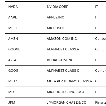
NVDA
NVIDIA CORP
IT
AAPL
APPLE INC
IT
MSFT
MICROSOFT
IT
AMZN
AMAZON.COM INC
Consum
GOOGL
ALPHABET CLASS A
Comun
AVGO
BROADCOM INC
IT
GOOG
ALPHABET CLASS C
Comun
META
META PLATFORMS CLASS A
Comun
MU
MICRON TECHNOLOGY
IT
JPM
JPMORGAN CHASE & CO
Finanz