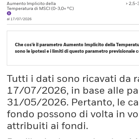
Aumento Implicito della
> 2,5-
Temperatura di MSCI (0-3,0+ °C)
al 17/07/2026
Che cos'è il parametro Aumento Implicito della Temperatur
sono le ipotesi e i limiti di questo parametro previsionale c
Il cambiamento climatico è una delle maggiori sfide della stori
cambiamento climatico, molti dei principali Paesi al mondo han
Parigi è limitare il riscaldamento globale ben al di sotto dei 2 °
Tutti i dati sono ricavati da 
evitare gli impatti più gravi del cambiamento climatico.
17/07/2026, in base alle pa
Che cos'è il parametro ITR?
31/05/2026. Pertanto, le car
Il parametro ITR è utilizzato per fornire un'indicazione di all
fondo possono di volta in vo
società o un portafoglio. L'ITR utilizza percorsi di decarbon
Supervisors for Greening the Financial System (NGFS). Questi 
attribuiti ai fondi.
emissioni nette pari a zero per il 2050, in linea con gli stand
questo elemento per le emissioni di GHG di ogni ambito. Que
2024.