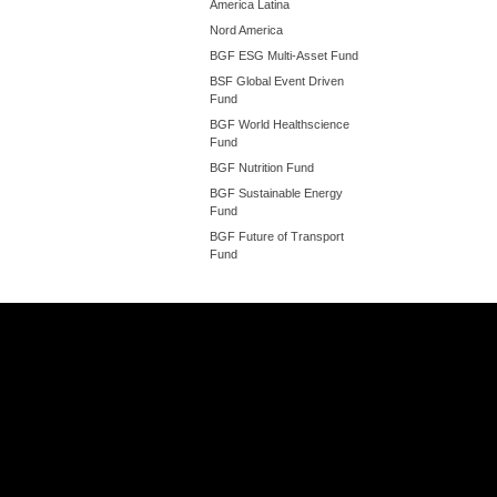
America Latina
Nord America
BGF ESG Multi-Asset Fund
BSF Global Event Driven
Fund
BGF World Healthscience
Fund
BGF Nutrition Fund
BGF Sustainable Energy
Fund
BGF Future of Transport
Fund