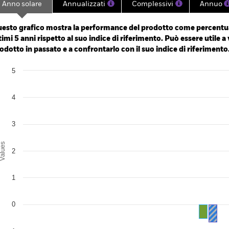
Anno solare
Annualizzati
Complessivi
Annuo
ge: 2020-04-20 00:00:00 to 2026-08-05 00:00:00.
e: 90 to 120.
esto grafico mostra la performance del prodotto come percentua
timi 5 anni rispetto al suo indice di riferimento. Può essere utile a 
odotto in passato e a confrontarlo con il suo indice di riferimento
art
5
r chart with 2 data series.
e chart has 1 X axis displaying categories.
e chart has 1 Y axis displaying Values. Range: -1 to 5.
4
3
alues
2
1
0