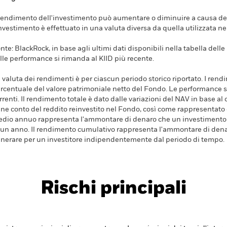
 rendimento dell'investimento può aumentare o diminuire a causa dell
investimento è effettuato in una valuta diversa da quella utilizzata n
nte: BlackRock, in base agli ultimi dati disponibili nella tabella dell
lle performance si rimanda al KIID più recente.
 valuta dei rendimenti è per ciascun periodo storico riportato. I ren
rcentuale del valore patrimoniale netto del Fondo. Le performance s
rrenti. Il rendimento totale è dato dalle variazioni del NAV in base al 
ene conto del reddito reinvestito nel Fondo, così come rappresentato
dio annuo rappresenta l'ammontare di denaro che un investimento 
 un anno. Il rendimento cumulativo rappresenta l'ammontare di den
nerare per un investitore indipendentemente dal periodo di tempo.
Rischi principali