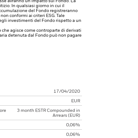
resse avranno un impatto sul Fondo. La
tizio.
In qualsiasi giorno in cui il
d accumulazione del Fondo registreranno
non conformi ai criteri ESG. Tale
egli investimenti del Fondo rispetto a un
à o che agisce come controparte di derivati
anziaria detenuta dal Fondo può non pagare
17/04/2020
EUR
ore
3 month ESTR Compounded in
Arrears (EUR)
0,06%
0,06%