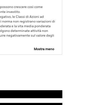
va possono crescere così come
nte investito.
gativo, le Classi di Azioni ad
 norma non registrano variazioni di
nderata e la vita media ponderata
svolgono determinate attività non
luire negativamente sul valore degli
Mostra meno
Disclosure
PRIIP KID
Scarica
Gestori
Letteratura