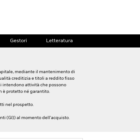
Gestori
Letteratura
 capitale, mediante il mantenimento di
tà creditizia e titoli a reddito fisso
 si intendono attività che possono
 è protetto né garantito.
tti nel prospetto.
enti (GI)) al momento dell'acquisto.