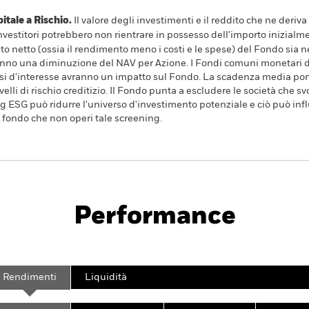
ale a Rischio.
Il valore degli investimenti e il reddito che ne deri
investitori potrebbero non rientrare in possesso dell'importo inizialme
to netto (ossia il rendimento meno i costi e le spese) del Fondo sia ne
nno una diminuzione del NAV per Azione. I Fondi comuni monetari di
assi d'interesse avranno un impatto sul Fondo. La scadenza media po
velli di rischio creditizio. Il Fondo punta a escludere le società che 
ing ESG può ridurre l'universo d'investimento potenziale e ciò può inf
 fondo che non operi tale screening.
Prospetto
SFDR Web 
 Short Bond Fund
Performance
Scheda
Characteristics
Holdings
Rendimenti
Liquidità