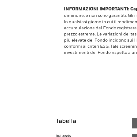
INFORMAZIONI IMPORTANTI: Capit
diminuire, e non sono garantiti. Gli 
In qualsiasi giorno in cui il rendimen
accumulazione del Fondo registrera
prezzo estreme. Le variazioni dei t
più elevate del Fondo incidono sui li
conformi ai criteri ESG. Tale screen
investimenti del Fondo rispetto a un
BlackRock ICS Euro Ultra
Overview
Rendimento
Tabella
Dal lancio
Dal lancio