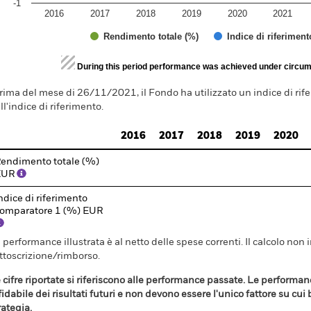
-1
2016
2017
2018
2019
2020
2021
Rendimento totale (%)
Indice di riferimen
d of interactive chart.
During this period performance was achieved under circum
rima del mese di 26/11/2021, il Fondo ha utilizzato un indice di rifer
ll'indice di riferimento.
2016
2017
2018
2019
2020
endimento totale (%)
EUR
ndice di riferimento
omparatore 1 (%) EUR
 performance illustrata è al netto delle spese correnti. Il calcolo non 
ttoscrizione/rimborso.
 cifre riportate si riferiscono alle performance passate. Le perform
fidabile dei risultati futuri e non devono essere l'unico fattore su cui
rategia.