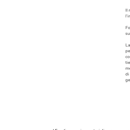
Il
l'
Fo
su
La
pe
co
ti
me
di
ge