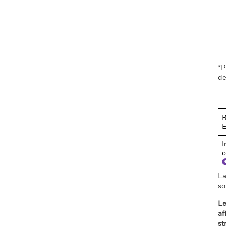
En
*P
de
R
I
c
La
so
Le
af
st