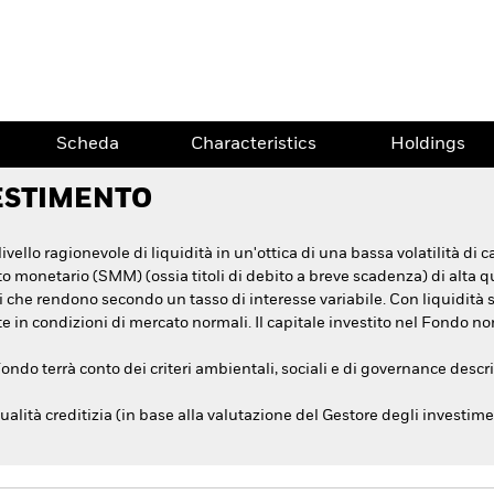
Scheda
Characteristics
Holdings
ESTIMENTO
ivello ragionevole di liquidità in un'ottica di una bassa volatilità di
 monetario (SMM) (ossia titoli di debito a breve scadenza) di alta quali
toli che rendono secondo un tasso di interesse variabile. Con liquidità
 in condizioni di mercato normali. Il capitale investito nel Fondo non
Fondo terrà conto dei criteri ambientali, sociali e di governance descri
ualità creditizia (in base alla valutazione del Gestore degli investim