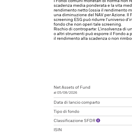
I Fondi comuni monetari di norma non reg
scadenza media ponderata e la vita media 
rendimento netto (ossia il rendimento me
una diminuzione del NAV per Azione.
Il
screening ESG può ridurre l'universo d'i
fondo che non operi tale screening.
Rischio di controparte: L'insolvenza di un
o altri strumenti può esporre il Fondo a p
il rendimento alla scadenza o non rimbors
Net Assets of Fund
al 05/08/2026
Data di lancio comparto
Tipo di fondo
Classificazione SFDR
ISIN