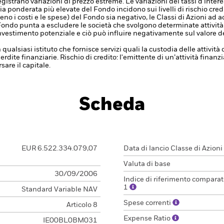
istrano variazioni di prezzo estreme. Le variazioni dei tassi d'inte
ponderata più elevate del Fondo incidono sui livelli di rischio credi
no i costi e le spese) del Fondo sia negativo, le Classi di Azioni a
 Fondo punta a escludere le società che svolgono determinate attività 
nvestimento potenziale e ciò può influire negativamente sul valore d
 qualsiasi istituto che fornisce servizi quali la custodia delle attivit
erdite finanziarie.
Rischio di credito: l'emittente di un’attività fin
are il capitale.
Scheda
EUR 6.522.334.079,07
Data di lancio Classe di Azioni
Valuta di base
30/09/2006
Indice di riferimento comparat
1
Standard Variable NAV
Spese correnti
Articolo 8
Expense Ratio
IE00BL0BM031