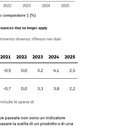
2022
2023
2024
2025
to comparatore 1 (%)
stances that no longer apply
imento diverso, riflesso nei dati
2021
2022
2023
2024
2025
-0,5
0,0
3,2
4,1
2,5
-0,7
0,0
3,3
3,8
2,2
include le spese di
ance passate non sono un indicatore
 basare la scelta di un prodotto o di una