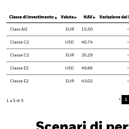
Classe di investimento
Valuta
NAV
Variazione del
Class AI2
EUR
15,50
Classe C2
USD
40,74
Classe C2
EUR
35,29
Classe E2
USD
49,66
Classe E2
EUR
43,02
Pre
1
1 a 5 di 5
Scenari di pe