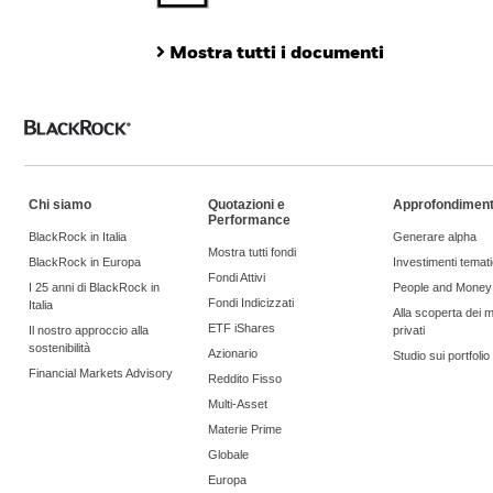
Mostra tutti i documenti
Chi siamo
Quotazioni e
Approfondiment
Performance
BlackRock in Italia
Generare alpha
Mostra tutti fondi
BlackRock in Europa
Investimenti temati
Fondi Attivi
I 25 anni di BlackRock in
People and Money
Fondi Indicizzati
Italia
Alla scoperta dei m
ETF iShares
Il nostro approccio alla
privati
sostenibilità
Azionario
Studio sui portfoli
Financial Markets Advisory
Reddito Fisso
Multi-Asset
Materie Prime
Globale
Europa