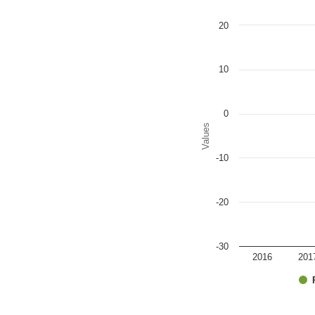
Chart
20
Bar chart with 2 data series
The chart has 1 X axis disp
The chart has 1 Y axis disp
10
0
Values
-10
-20
-30
2016
201
End of interactive chart.