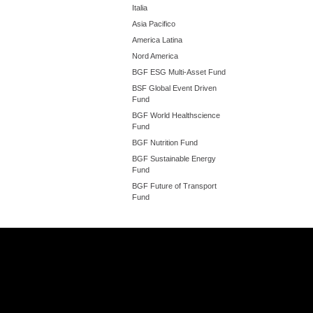
Italia
Asia Pacifico
America Latina
Nord America
BGF ESG Multi-Asset Fund
BSF Global Event Driven
Fund
BGF World Healthscience
Fund
BGF Nutrition Fund
BGF Sustainable Energy
Fund
BGF Future of Transport
Fund