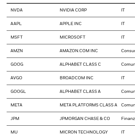
NVDA
NVIDIA CORP
IT
AAPL
APPLE INC
IT
MSFT
MICROSOFT
IT
AMZN
AMAZON.COM INC
Consum
GOOG
ALPHABET CLASS C
Comun
AVGO
BROADCOM INC
IT
GOOGL
ALPHABET CLASS A
Comun
META
META PLATFORMS CLASS A
Comun
JPM
JPMORGAN CHASE & CO
Finanz
MU
MICRON TECHNOLOGY
IT