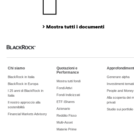
Quali sono le ipotesi e i principali limiti del parametro ITR?
Questo parametro previsionale viene calcolato sulla base di un
nell'introduzione di dati nel modello. È importante notare che
Mostra tutti i documenti
serie di motivi legati a scelte metodologiche (ad es., differenz
aggregazione del portafoglio).
Non esiste un metodo universalmente accettato per calcol
Non esiste un insieme di dati universalmente concordato pe
Attualmente, la disponibilità di dati varia a seconda delle
e più accurati nel tempo, prevediamo che le metodologie di ca
Chi siamo
Quotazioni e
Approfondiment
fascia in cui si trovano i fondi può cambiare con l'evolversi d
Performance
Laddove i dati non sono disponibili e/o sono soggetti a var
BlackRock in Italia
Generare alpha
Mostra tutti fondi
emissioni future di una società.
BlackRock in Europa
Investimenti temati
Fondi Attivi
I 25 anni di BlackRock in
People and Money
Fondi Indicizzati
Italia
Alla scoperta dei m
Il parametro ITR stima l'allineamento di un fondo con l'obi
ETF iShares
Il nostro approccio alla
privati
della credibilità degli obiettivi di decarbonizzazione dichia
sostenibilità
Azionario
Studio sui portfoli
parametro ITR non è una stima in tempo reale e può cambia
Financial Markets Advisory
Reddito Fisso
sempre una stima attuale.
Multi-Asset
Materie Prime
Il parametro ITR non è un'indicazione o una stima della per