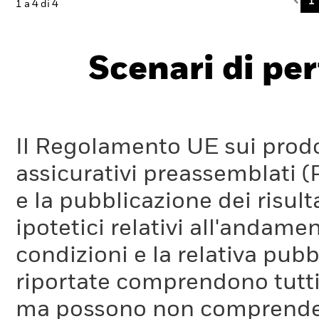
Pre
1
1 a 4 di 4
Scenari di pe
Il Regolamento UE sui prodot
assicurativi preassemblati (
e la pubblicazione dei risul
ipotetici relativi all'andam
condizioni e la relativa pub
riportate comprendono tutti 
ma possono non comprendere 