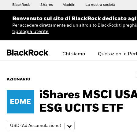
BlackRock
iShares
Aladdin
La nostra società
Benvenuto sul sito di BlackRock dedicato agli 
Per accedere direttamente ad un altro sito BlackRock ti preg
tipologia utente
Chi siamo
Quotazioni e Pe
AZIONARIO
iShares MSCI US
EDME
ESG UCITS ETF