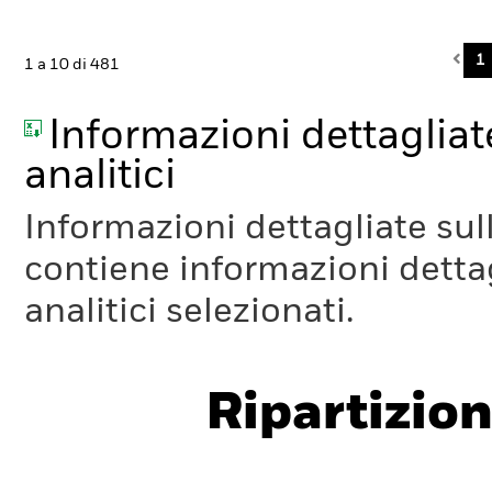
Pre
1
1 a 10 di 481
Informazioni dettagliate
analitici
Informazioni dettagliate sull
contiene informazioni dettagl
analitici selezionati.
Ripartizion