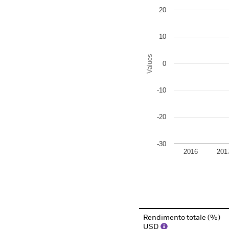
The chart has 1 Y axis disp
20
10
Values
0
-10
-20
-30
2016
201
End of interactive chart.
Rendimento totale (%)
USD