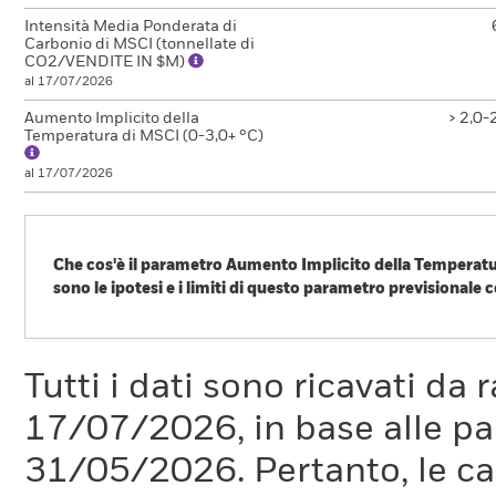
Intensità Media Ponderata di
Carbonio di MSCI (tonnellate di
CO2/VENDITE IN $M)
al 17/07/2026
Aumento Implicito della
> 2,0-
Temperatura di MSCI (0-3,0+ °C)
al 17/07/2026
Che cos'è il parametro Aumento Implicito della Temperatur
sono le ipotesi e i limiti di questo parametro previsionale c
Il cambiamento climatico è una delle maggiori sfide della stori
cambiamento climatico, molti dei principali Paesi al mondo han
Parigi è limitare il riscaldamento globale ben al di sotto dei 2 °
Tutti i dati sono ricavati da 
evitare gli impatti più gravi del cambiamento climatico.
17/07/2026, in base alle pa
Che cos'è il parametro ITR?
31/05/2026. Pertanto, le car
Il parametro ITR è utilizzato per fornire un'indicazione di all