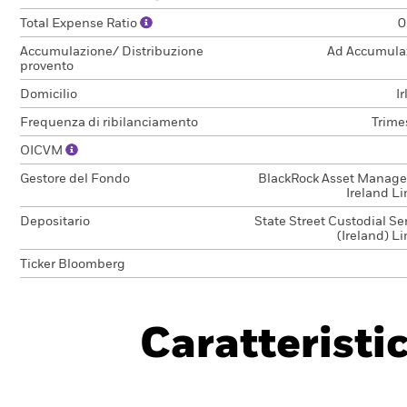
Total Expense Ratio
0
Accumulazione/ Distribuzione
Ad Accumula
provento
Domicilio
I
Frequenza di ribilanciamento
Trime
OICVM
Gestore del Fondo
BlackRock Asset Manag
Ireland L
Depositario
State Street Custodial Se
(Ireland) L
Ticker Bloomberg
Caratteristi