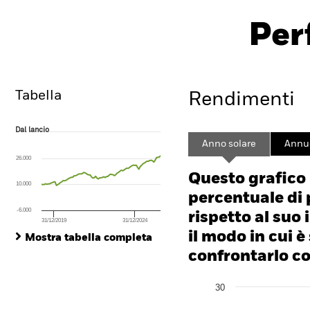
PRIIP K
iShares MSCI USA CTB
Enhanced ESG UCITS ETF
Per
EDME
ISIN: IE00BHZPJ908
Overview
Rendimento
Tabella
Rendimenti
Dal lancio
Dal lancio
Line chart with 89 data points.
Anno solare
Annu
The chart has 1 X axis displaying Time. Range: 2019-04-01 00:00:00 to
26.000
The chart has 1 Y axis displaying values. Range: -160 to 320.
Questo grafico
10.000
percentuale di 
-6.000
rispetto al suo 
31/12/2019
31/12/2024
End of interactive chart.
il modo in cui è
Mostra tabella completa
confrontarlo con
Chart
30
Bar chart with 2 data series
The chart has 1 X axis disp