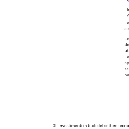
I
v
La
so
Le
de
ut
La
ap
se
pa
Gli investimenti in titoli del settore tecn