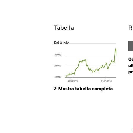
Overview
Rendi
Tabella
R
Dal lancio
Dal lancio
Line chart with 93 data points.
The chart has 1 X axis displaying Time. Ran
40.000
The chart has 1 Y axis displaying values. Range
Qu
ul
25.000
pr
10.000
31/12/2019
31/12/2024
Ch
End of interactive chart.
Ba
Mostra tabella completa
Th
Th
V