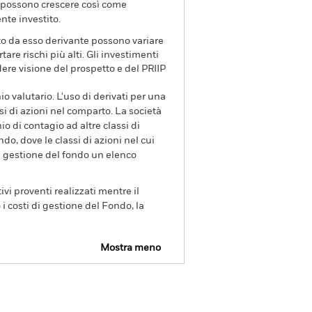
va possono crescere così come
nte investito.
ito da esso derivante possono variare
re rischi più alti. Gli investimenti
dere visione del prospetto e del PRIIP
io valutario. L'uso di derivati per una
si di azioni nel comparto. La società
o di contagio ad altre classi di
ndo, dove le classi di azioni nel cui
di gestione del fondo un elenco
ivi proventi realizzati mentre il
i costi di gestione del Fondo, la
Mostra meno
SFDR Web Disclosure