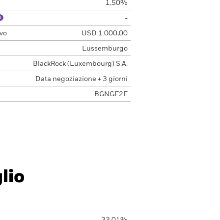
1,50%
-
vo
USD 1.000,00
Lussemburgo
BlackRock (Luxembourg) S.A.
Data negoziazione + 3 giorni
BGNGE2E
lio