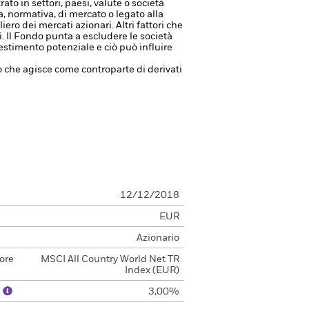
ato in settori, paesi, valute o società
a, normativa, di mercato o legato alla
iero dei mercati azionari. Altri fattori che
i.
Il Fondo punta a escludere le società
estimento potenziale e ciò può influire
à o che agisce come controparte di derivati
12/12/2018
EUR
Azionario
ore
MSCI All Country World Net TR
Index (EUR)
e
3,00%