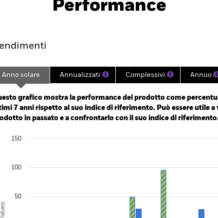
Performance
mento
Scheda
Gestori
Hold
endimenti
Anno solare
Annualizzati
Complessivi
Annuo
ge: 2018-11-01 00:00:00 to 2026-07-31 00:00:00.
: 0 to 450.
esto grafico mostra la performance del prodotto come percentua
timi 7 anni rispetto al suo indice di riferimento. Può essere utile a 
odotto in passato e a confrontarlo con il suo indice di riferimento
art
150
r chart with 3 data series.
e chart has 1 X axis displaying categories.
e chart has 1 Y axis displaying Values. Range: -100 to 150.
100
50
alues