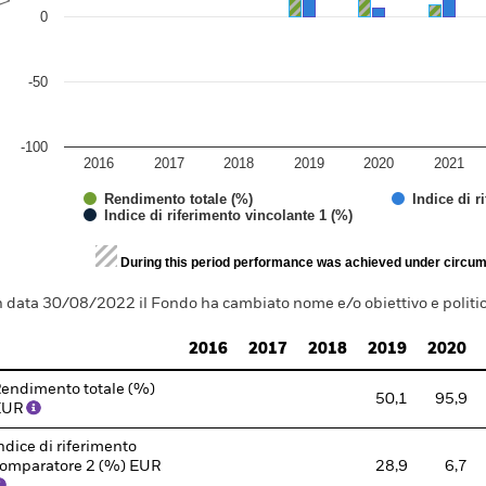
0
-50
-100
2016
2017
2018
2019
2020
2021
Rendimento totale (%)
Indice di 
Indice di riferimento vincolante 1 (%)
d of interactive chart.
During this period performance was achieved under circum
n data 30/08/2022 il Fondo ha cambiato nome e/o obiettivo e politic
2016
2017
2018
2019
2020
endimento totale (%)
50,1
95,9
EUR
ndice di riferimento
omparatore 2 (%) EUR
28,9
6,7