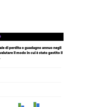
ings
Letteratura
le di perdita o guadagno annuo negli
valutare il modo in cui è stato gestito il
.