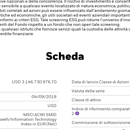
tive nazionali e della concorrenza.
Il rischio di investimento è concentr
ù sensibile a qualsiasi evento localizzato di natura economica, politic
 titoli correlati ad azioni può essere influenzato dall'andamento giornal
itiche ed economiche, gli utili societari ed eventi aziendali important
formi ai criteri ESG. Tale screening ESG può ridurre l'universo d'inv
nti del Fondo rispetto a un fondo che non operi tale screening.
 qualsiasi istituto che fornisce servizi quali la custodia delle attivit
erdite finanziarie.
Scheda
USD 3.146.730.976,70
Data di lancio Classe di Azioni
Valuta della serie
04/09/2018
Classe di attivo
USD
Indice di riferimento comparat
2
MSCI ACWI SMID
owth/Information Technology
Commissione di sottoscrizion
Index in EUR (Net)