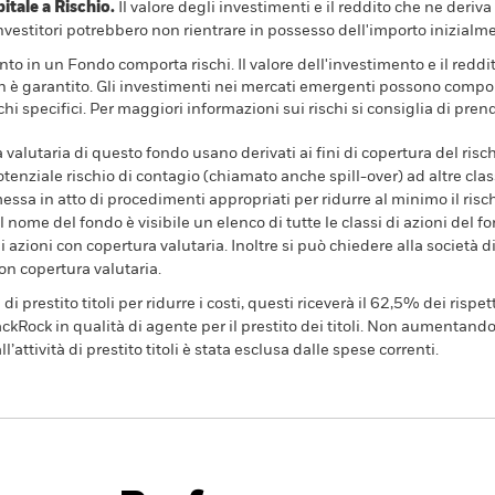
ale a Rischio.
Il valore degli investimenti e il reddito che ne deri
investitori potrebbero non rientrare in possesso dell'importo inizialme
to in un Fondo comporta rischi. Il valore dell'investimento e il redd
n è garantito. Gli investimenti nei mercati emergenti possono comporta
hi specifici. Per maggiori informazioni sui rischi si consiglia di pren
a valutaria di questo fondo usano derivati ai fini di copertura del risch
tenziale rischio di contagio (chiamato anche spill-over) ad altre clas
essa in atto di procedimenti appropriati per ridurre al minimo il rischi
l nome del fondo è visibile un elenco di tutte le classi di azioni del fo
 azioni con copertura valutaria. Inoltre si può chiedere alla società 
con copertura valutaria.
prestito titoli per ridurre i costi, questi riceverà il 62,5% dei rispett
kRock in qualità di agente per il prestito dei titoli. Non aumentando 
l’attività di prestito titoli è stata esclusa dalle spese correnti.
PRIIP KID
Factsheet
Prospetto
hnology
Scarica