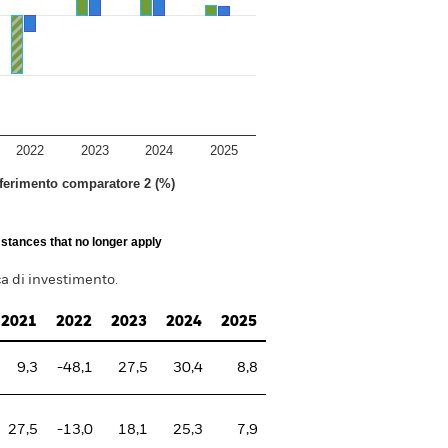
2022
2023
2024
2025
riferimento comparatore 2 (%)
stances that no longer apply
a di investimento.
2021
2022
2023
2024
2025
9,3
-48,1
27,5
30,4
8,8
27,5
-13,0
18,1
25,3
7,9