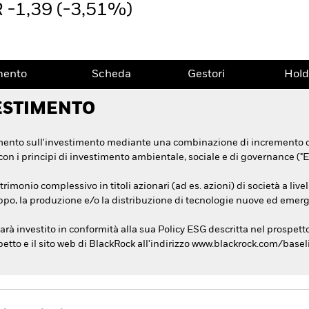
 -1,39 (-3,51%)
mento
Scheda
Gestori
Hold
ESTIMENTO
mento sull'investimento mediante una combinazione di incremento di c
on i principi di investimento ambientale, sociale e di governance ("E
imonio complessivo in titoli azionari (ad es. azioni) di società a livel
luppo, la produzione e/o la distribuzione di tecnologie nuove ed emerg
à investito in conformità alla sua Policy ESG descritta nel prospetto. 
spetto e il sito web di BlackRock all'indirizzo www.blackrock.com/base