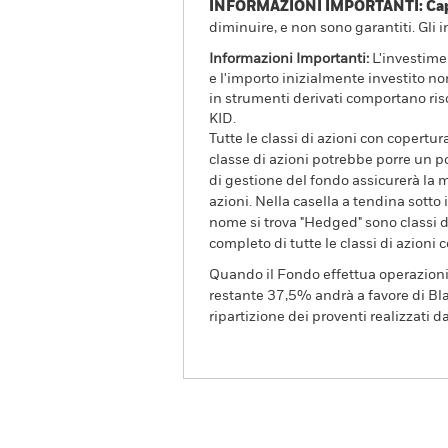
INFORMAZIONI IMPORTANTI: Capit
diminuire, e non sono garantiti. Gli 
Informazioni Importanti:
L'investimen
e l'importo inizialmente investito no
in strumenti derivati comportano risc
KID.
Tutte le classi di azioni con copertur
classe di azioni potrebbe porre un po
di gestione del fondo assicurerà la m
azioni. Nella casella a tendina sotto i
nome si trova "Hedged" sono classi di
completo di tutte le classi di azioni 
Quando il Fondo effettua operazioni di 
restante 37,5% andrà a favore di Blac
ripartizione dei proventi realizzati dal
BGF Next Generation Tec
Fund