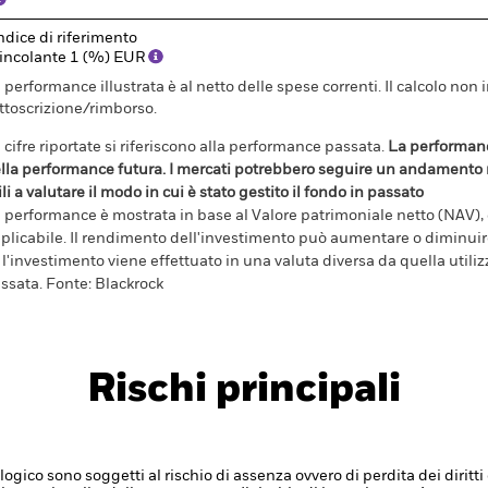
ndice di riferimento
incolante 1 (%) EUR
 performance illustrata è al netto delle spese correnti. Il calcolo non 
ttoscrizione/rimborso.
 cifre riportate si riferiscono alla performance passata.
La performanc
lla performance futura. I mercati potrebbero seguire un andamento m
ili a valutare il modo in cui è stato gestito il fondo in passato
 performance è mostrata in base al Valore patrimoniale netto (NAV), co
plicabile. Il rendimento dell'investimento può aumentare o diminuire 
 l'investimento viene effettuato in una valuta diversa da quella utili
ssata. Fonte: Blackrock
Rischi principali
ologico sono soggetti al rischio di assenza ovvero di perdita dei diritti 