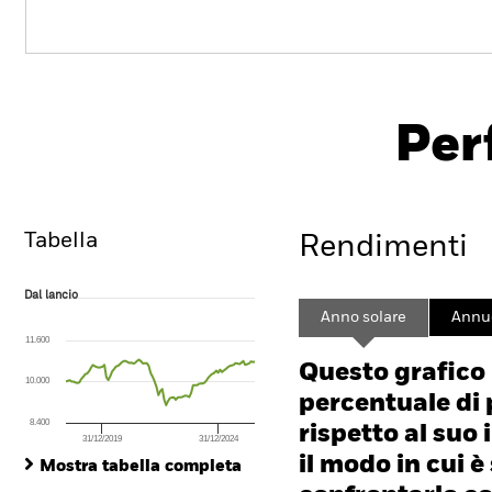
PRIIP K
iShares € Corp Bond ESG
SRI UCITS ETF
Per
SUOE
ISIN: IE00BYZTVT56
Overview
Rendimento
Tabella
Rendimenti
Dal lancio
Dal lancio
Line chart with 99 data points.
Anno solare
Annu
The chart has 1 X axis displaying Time. Range: 2018-06-01 00:00:00 to
11.600
The chart has 1 Y axis displaying values. Range: -16 to 32.
Questo grafico
10.000
percentuale di 
8.400
rispetto al suo 
31/12/2019
31/12/2024
End of interactive chart.
il modo in cui è
Mostra tabella completa