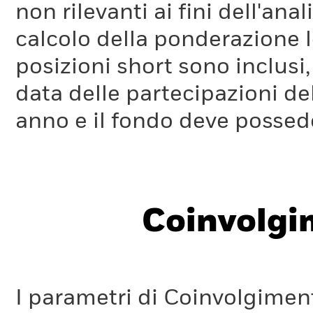
parametro ITR è disponibile
qui.
non rilevanti ai fini dell'a
calcolo della ponderazione lo
Poiché il parametro ITR viene calcolato in parte considerando 
nel tempo, è previsionale e soggetto a limitazioni. Pertanto, 
posizioni short sono inclusi,
intervalli di temperatura. Le fasce aiutano a evidenziare l'ince
data delle partecipazioni de
anno e il fondo deve possede
Coinvolgi
I parametri di Coinvolgimen