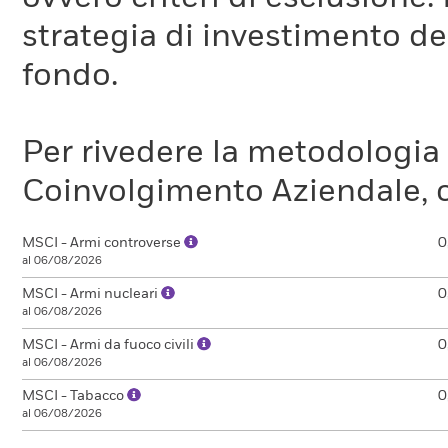
strategia di investimento de
Il parametro ITR stima l'allineamento di un fondo con l'obi
della credibilità degli obiettivi di decarbonizzazione dichia
fondo.
parametro ITR non è una stima in tempo reale e può cambia
sempre una stima attuale.
Per rivedere la metodologia
Il parametro ITR non è un'indicazione o una stima della per
affidamento su questo parametro nell'adottare una decisio
Coinvolgimento Aziendale, c
documenti normativi del fondo. Questa stima e le relativ
in alcun fondo, né come un'indicazione di correlazione tra 
MSCI - Armi controverse
fondo.
0
al 06/08/2026
MSCI - Armi nucleari
0
al 06/08/2026
MSCI - Armi da fuoco civili
0
al 06/08/2026
MSCI - Tabacco
0
al 06/08/2026