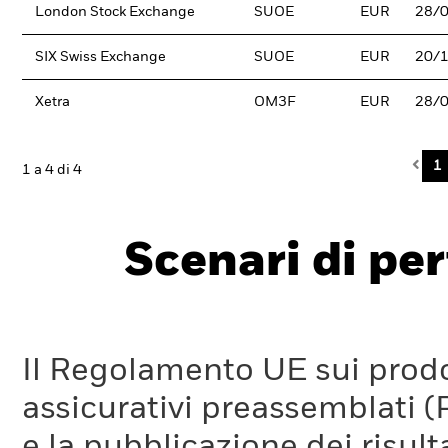
London Stock Exchange
SUOE
EUR
28/
SIX Swiss Exchange
SUOE
EUR
20/
Xetra
OM3F
EUR
28/
Pre
1
1 a 4 di 4
Scenari di pe
Il Regolamento UE sui prodot
assicurativi preassemblati (
e la pubblicazione dei risul