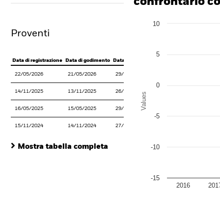
confrontarlo con
Chart
10
Bar chart with 2 data series
Proventi
The chart has 1 X axis disp
The chart has 1 Y axis disp
5
Data di registrazione
Data di godimento
Data del pagamento
22/05/2026
21/05/2026
29/05/2026
0
14/11/2025
13/11/2025
26/11/2025
Values
16/05/2025
15/05/2025
29/05/2025
-5
15/11/2024
14/11/2024
27/11/2024
Mostra tabella completa
-10
-15
2016
201
End of interactive chart.