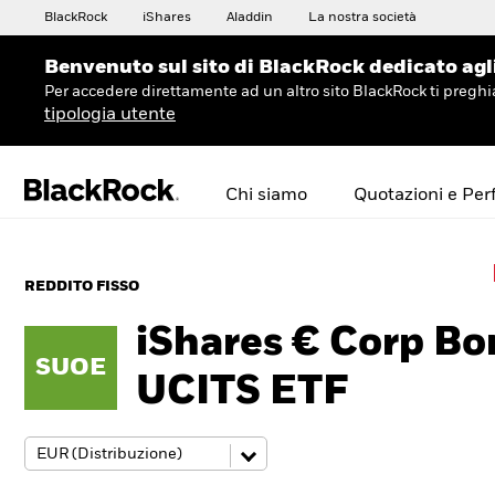
BlackRock
iShares
Aladdin
La nostra società
Benvenuto sul sito di BlackRock dedicato agli 
Per accedere direttamente ad un altro sito BlackRock ti preg
tipologia utente
Chi siamo
Quotazioni e Pe
REDDITO FISSO
iShares € Corp B
SUOE
UCITS ETF