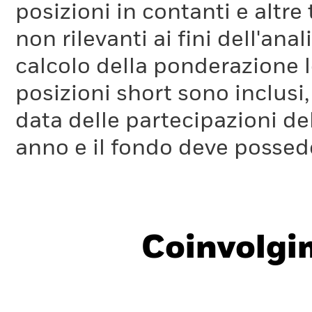
posizioni in contanti e altre
Si noti che il calcolo riguarda solo gli emittenti societari. U
parametro ITR è disponibile
qui.
non rilevanti ai fini dell'a
calcolo della ponderazione lo
Poiché il parametro ITR viene calcolato in parte considerando 
nel tempo, è previsionale e soggetto a limitazioni. Pertanto, 
posizioni short sono inclusi,
intervalli di temperatura. Le fasce aiutano a evidenziare l'ince
data delle partecipazioni de
anno e il fondo deve possede
Coinvolgi