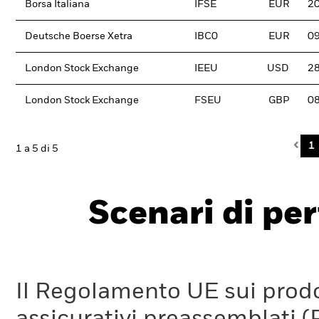
Borsa Italiana
IFSE
EUR
2
Deutsche Boerse Xetra
IBC0
EUR
0
London Stock Exchange
IEEU
USD
2
London Stock Exchange
FSEU
GBP
0
Pre
1
1 a 5 di 5
Scenari di pe
Il Regolamento UE sui prodot