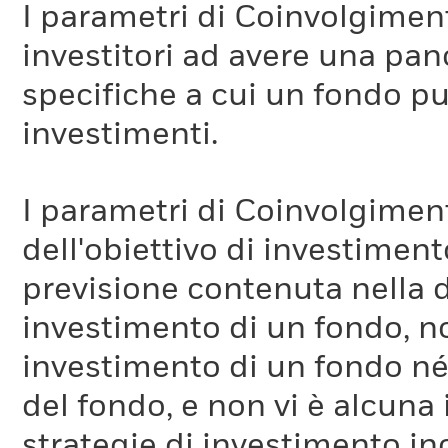
I parametri di Coinvolgimen
investitori ad avere una pan
specifiche a cui un fondo pu
investimenti.
I parametri di Coinvolgimen
Quali sono le ipotesi e i principali limiti del parametro ITR?
dell'obiettivo di investiment
Questo parametro previsionale viene calcolato sulla base di un
previsione contenuta nella 
nell'introduzione di dati nel modello. È importante notare che
serie di motivi legati a scelte metodologiche (ad es., differenz
investimento di un fondo, no
aggregazione del portafoglio).
Non esiste un metodo universalmente accettato per calcol
investimento di un fondo né 
Non esiste un insieme di dati universalmente concordato pe
Attualmente, la disponibilità di dati varia a seconda delle
del fondo, e non vi è alcuna
e più accurati nel tempo, prevediamo che le metodologie di ca
strategie di investimento in
fascia in cui si trovano i fondi può cambiare con l'evolversi d