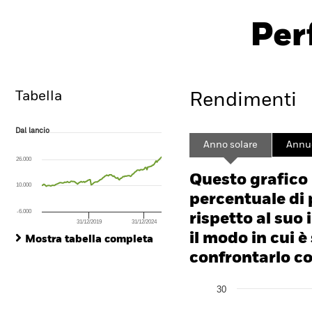
PRIIP K
iShares STOXX Europe Equity
Multifactor UCITS ETF
Per
IFSE
ISIN: IE00BZ0PKV06
Overview
Rendimento
Tabella
Rendimenti
Dal lancio
Dal lancio
Line chart with 132 data points.
Anno solare
Annu
The chart has 1 X axis displaying Time. Range: 2015-09-01 00:00:00 to
26.000
The chart has 1 Y axis displaying values. Range: -160 to 320.
Questo grafico
10.000
percentuale di 
-6.000
rispetto al suo 
31/12/2019
31/12/2024
End of interactive chart.
il modo in cui è
Mostra tabella completa
confrontarlo con
Chart
30
Bar chart with 2 data series
The chart has 1 X axis disp