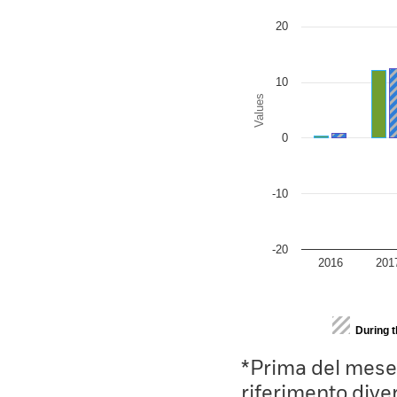
The chart has 1 Y axis disp
20
10
Values
0
-10
-20
2016
201
End of interactive chart.
During 
*Prima del mese 
riferimento divers