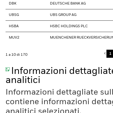
DBK
DEUTSCHE BANK AG
UBSG
UBS GROUP AG
HSBA
HSBC HOLDINGS PLC
MUV2
MUENCHENER RUECKVERSICHERU
Pre
1
1 a 10 di 170
Informazioni dettagliate
analitici
Informazioni dettagliate sull
contiene informazioni dettagl
analitici selezionati.