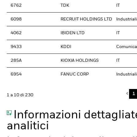
6762
TDK
IT
6098
RECRUIT HOLDINGS LTD
Industriali
4062
IBIDEN LTD
IT
9433
KDDI
Comunica
285A
KIOXIA HOLDINGS
IT
6954
FANUC CORP
Industriali
Pre
1
1 a 10 di 230
Informazioni dettagliate
analitici