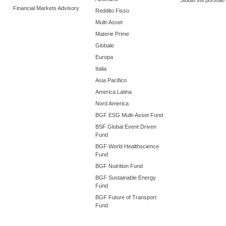
Studio sui portfoli
Financial Markets Advisory
Reddito Fisso
Multi-Asset
Materie Prime
Globale
Europa
Italia
Asia Pacifico
America Latina
Nord America
BGF ESG Multi-Asset Fund
BSF Global Event Driven
Fund
BGF World Healthscience
Fund
BGF Nutrition Fund
BGF Sustainable Energy
Fund
BGF Future of Transport
Fund