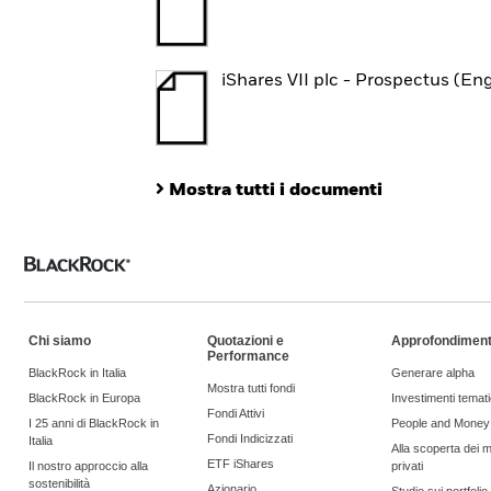
iShares VII plc - Prospectus (Eng
Mostra tutti i documenti
Chi siamo
Quotazioni e
Approfondiment
Performance
BlackRock in Italia
Generare alpha
Mostra tutti fondi
BlackRock in Europa
Investimenti temati
Fondi Attivi
I 25 anni di BlackRock in
People and Money
Fondi Indicizzati
Italia
Alla scoperta dei m
ETF iShares
Il nostro approccio alla
privati
sostenibilità
Azionario