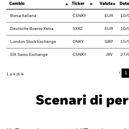
Cambio
Ticker
Valuta
Data
Borsa Italiana
CSNKY
EUR
10/
Deutsche Boerse Xetra
SXRZ
EUR
10/
London Stock Exchange
CNKY
GBP
15/
SIX Swiss Exchange
CSNKY
JPY
27/
Pre
1
1 a 4 di 4
Scenari di pe