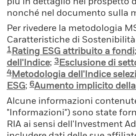
più in dettaglio nel prospetto 
nonché nel documento sulla me
Per rivedere la metodologia MS
Caratteristiche di Sostenibilit
1
Rating ESG attribuito a fondi
3
dell'Indice
;
Esclusione di setto
4
Metodologia dell'Indice selez
6
ESG
;
Aumento implicito dell
Alcune informazioni contenut
"Informazioni") sono state fo
RIA ai sensi dell'Investment A