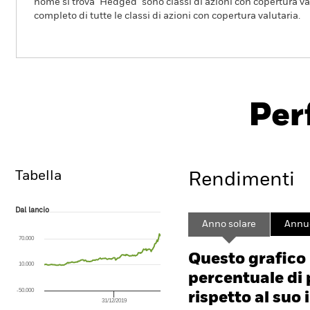
nome si trova "Hedged" sono classi di azioni con copertura val
completo di tutte le classi di azioni con copertura valutaria.
iShares Nikkei 225 UCITS
ETF
Per
CSNKY
ISIN: IE00B52MJD48
Overview
Rendimento
Tabella
Rendimenti
Dal lancio
Dal lancio
Line chart with 200 data points.
Anno solare
Annu
The chart has 1 X axis displaying Time. Range: 2010-01-01 00:00:00 to
70.000
The chart has 1 Y axis displaying values. Range: -600 to 1200.
Questo grafico
10.000
percentuale di 
-50.000
rispetto al suo 
31/12/2019
End of interactive chart.