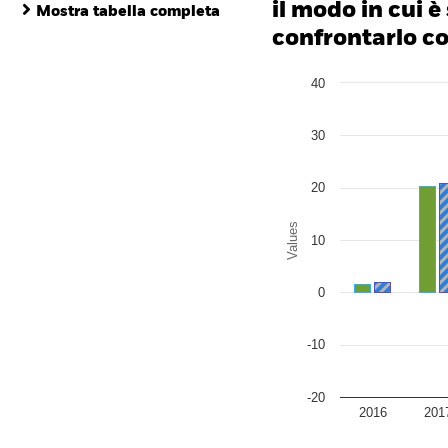
il modo in cui è
Mostra tabella completa
confrontarlo con
Chart
40
Bar chart with 2 data series
The chart has 1 X axis disp
The chart has 1 Y axis disp
30
20
Values
10
0
-10
-20
2016
201