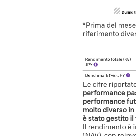
End of interactive chart.
During 
*Prima del mese 
riferimento divers
Rendimento totale (%)
JPY
Benchmark (%) JPY
Le cifre riporta
performance pass
performance fut
molto diverso in 
è stato gestito i
Il rendimento è 
(NAV), con reinves