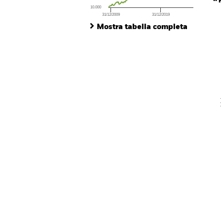
10.000
31/12/2009
31/12/2019
Ch
End of interactive chart.
Ba
Mostra tabella completa
Th
Th
V
En