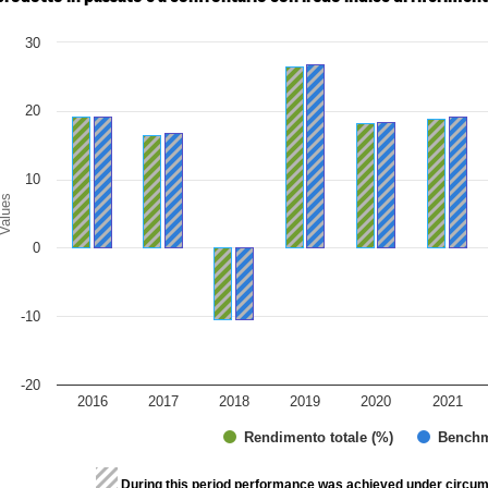
art
30
r chart with 2 data series.
e chart has 1 X axis displaying categories.
e chart has 1 Y axis displaying Values. Range: -20 to 30.
20
10
alues
0
-10
-20
2016
2017
2018
2019
2020
2021
Rendimento totale (%)
Benchm
d of interactive chart.
During this period performance was achieved under circum