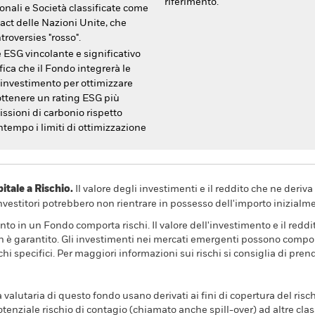
riferimento.
onali e Società classificate come
pact delle Nazioni Unite, che
oversies "rosso".
 ESG vincolante e significativo
fica che il Fondo integrerà le
 investimento per ottimizzare
 ottenere un rating ESG più
issioni di carbonio rispetto
ontempo i limiti di ottimizzazione
ale a Rischio.
Il valore degli investimenti e il reddito che ne deri
investitori potrebbero non rientrare in possesso dell'importo inizialme
nto in un Fondo comporta rischi. Il valore dell'investimento e il redd
n è garantito. Gli investimenti nei mercati emergenti possono comporta
hi specifici. Per maggiori informazioni sui rischi si consiglia di pren
a valutaria di questo fondo usano derivati ai fini di copertura del risch
tenziale rischio di contagio (chiamato anche spill-over) ad altre clas