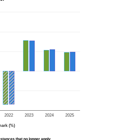
2022
2023
2024
2025
ark (%)
stances that no longer apply