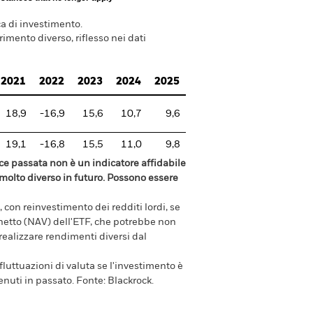
a di investimento.
imento diverso, riflesso nei dati
2021
2022
2023
2024
2025
18,9
-16,9
15,6
10,7
9,6
19,1
-16,8
15,5
11,0
9,8
e passata non è un indicatore affidabile
olto diverso in futuro. Possono essere
 con reinvestimento dei redditi lordi, se
e netto (NAV) dell'ETF, che potrebbe non
 realizzare rendimenti diversi dal
luttuazioni di valuta se l'investimento è
enuti in passato.
Fonte:
Blackrock.