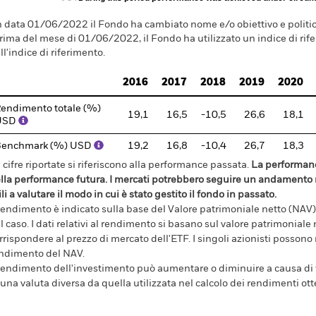
n data 01/06/2022 il Fondo ha cambiato nome e/o obiettivo e politic
rima del mese di 01/06/2022, il Fondo ha utilizzato un indice di rifer
ll'indice di riferimento.
2016
2017
2018
2019
2020
endimento totale (%)
19,1
16,5
-10,5
26,6
18,1
USD
Benchmark (%) USD
19,2
16,8
-10,4
26,7
18,3
 cifre riportate si riferiscono alla performance passata.
La performanc
lla performance futura. I mercati potrebbero seguire un andamento m
ili a valutare il modo in cui è stato gestito il fondo in passato.
 rendimento è indicato sulla base del Valore patrimoniale netto (NAV),
l caso. I dati relativi al rendimento si basano sul valore patrimonial
rrispondere al prezzo di mercato dell'ETF. I singoli azionisti possono
ndimento del NAV.
 rendimento dell'investimento può aumentare o diminuire a causa di f
 una valuta diversa da quella utilizzata nel calcolo dei rendimenti ott