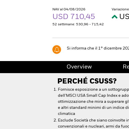
NAV al 04/08/2026
Variazion
USD 710,45
US
52 settimane: 530,96 - 715,42
Si informa che il 1° dicembre 20
Overview
R
PERCHÉ
CSUSS
?
Fornisce esposizione a un sottogruppo 
dell'MSCI USA Small Cap Index e adot
ottimizzazione che mira a superare gl
e altri standard minimi di un indice d
climatica
Esclude Società che siano coinvolte i
convenzionali e nucleari, armi da fuoco