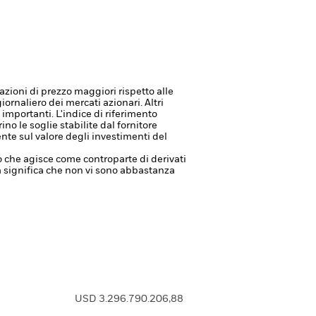
zioni di prezzo maggiori rispetto alle
iornaliero dei mercati azionari. Altri
i importanti.
L'indice di riferimento
no le soglie stabilite dal fornitore
nte sul valore degli investimenti del
à o che agisce come controparte di derivati
tà significa che non vi sono abbastanza
USD 3.296.790.206,88