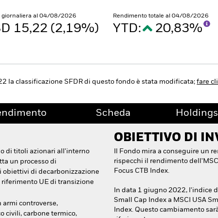
e giornaliera al 04/08/2026
Rendimento totale al 04/08/2026
D 15,22 (2,19%)
YTD:
20,83%
22 la classificazione SFDR di questo fondo è stata modificata;
fare cl
endimento
Scheda
Holdings
OBIETTIVO DI I
di titoli azionari all'interno
Il Fondo mira a conseguire un r
rispecchi il rendimento dell'M
ta un processo di
Focus CTB Index.
i obiettivi di decarbonizzazione
i riferimento UE di transizione
In data 1 giugno 2022, l'indice
Small Cap Index a MSCI USA S
n armi controverse,
Index. Questo cambiamento sarà i
 civili, carbone termico,