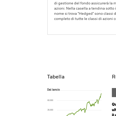
di gestione del fondo assicurerà la m
azioni. Nella casella a tendina sotto i
nome si trova "Hedged" sono classi di
completo di tutte le classi di azioni 
iShares MSCI USA Small Cap CTB
Enhanced ESG UCITS ETF
CSUSS
ISIN: IE00B3VWM098
Overview
R
Tabella
R
Dal lancio
Dal lancio
Line chart with 206 data points.
The chart has 1 X axis displaying Time. Ran
60.000
The chart has 1 Y axis displaying values. Range
Qu
ul
35.000
il