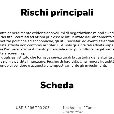
Rischi principali
idotte generalmente evidenziano volumi di negoziazione minori e varia
 e dei titoli correlati ad azioni può essere influenzato dall'andamento g
notizie politiche ed economiche, gli utili societari ed eventi aziendal
e attività non conformi ai criteri ESG solo qualora tali attività superi
re l'universo d'investimento potenziale e ciò può influire negativame
tale screening.
 qualsiasi istituto che fornisce servizi quali la custodia delle attivit
 azioni a perdite finanziarie.
Rischio di liquidità: Una minore liquidi
 Fondo di vendere o acquistare tempestivamente gli investimenti.
Scheda
USD 3.296.790.207
Net Assets of Fund
al 04/08/2026