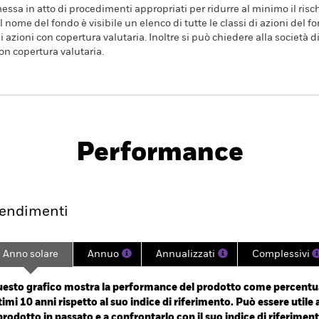
essa in atto di procedimenti appropriati per ridurre al minimo il rischi
l nome del fondo è visibile un elenco di tutte le classi di azioni del fo
 azioni con copertura valutaria. Inoltre si può chiedere alla società 
con copertura valutaria.
PRIIP KID
Factsheet
Prospetto
SFD
Performance
endimento
Scheda
Holdings
endimenti
Anno solare
Annuo
Annualizzati
Complessivi
ge: 2009-07-01 00:00:00 to 2026-08-04 00:00:00.
: 0 to 750.
esto grafico mostra la performance del prodotto come percentua
timi 10 anni rispetto al suo indice di riferimento. Può essere utile 
 prodotto in passato e a confrontarlo con il suo indice di riferiment