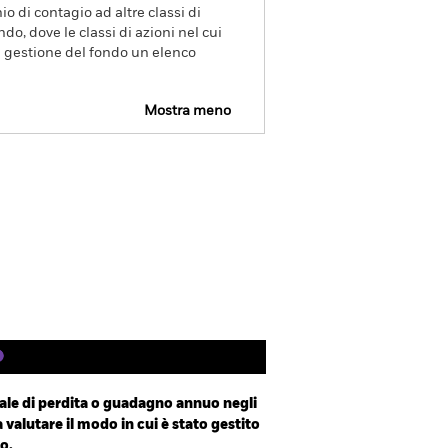
o di contagio ad altre classi di
ndo, dove le classi di azioni nel cui
di gestione del fondo un elenco
Mostra meno
R Web Disclosure
Scarica
Letteratura
le di perdita o guadagno annuo negli
a valutare il modo in cui è stato gestito
o.