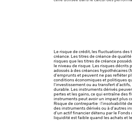
celle utilisée dans le calcul des perform
Le risque de crédit, les fluctuations des
créance. Les titres de créance de qualit
risques que les titres de créance posséda
le niveau de risque.
Les risques décrits p
adossés à des créances hypothécaires (M
d'emprunts et peuvent ne pas refléter pl
conditions économiques et politiques que
l'investissement ou au transfert d'actifs
durable.
Les instruments dérivés peuvent 
pertes et les gains, ce qui entraîne des
instruments peut avoir un impact plus c
Risque de contrepartie : l'insolvabilité 
des instruments dérivés ou à d'autres i
d'un actif financier détenu par le Fonds 
liquidité est faible quand les achats et