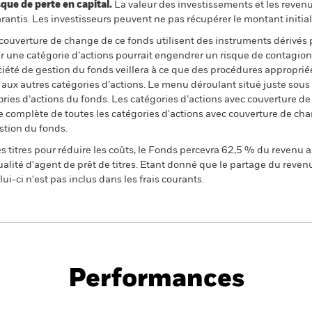
 de perte en capital.
La valeur des investissements et les reven
ntis. Les investisseurs peuvent ne pas récupérer le montant initial
 couverture de change de ce fonds utilisent des instruments dérivés 
 une catégorie d’actions pourrait engendrer un risque de contagion (e
ciété de gestion du fonds veillera à ce que des procédures appropriée
n aux autres catégories d’actions. Le menu déroulant situé juste sou
égories d’actions du fonds. Les catégories d’actions avec couverture 
 complète de toutes les catégories d'actions avec couverture de ch
stion du fonds.
 titres pour réduire les coûts, le Fonds percevra 62,5 % du revenu a
alité d'agent de prêt de titres. Etant donné que le partage du reven
ui-ci n'est pas inclus dans les frais courants.
PRIIP KID
Fich
d Fund
tech
Performances
Points clés
Gérants
Principales posi