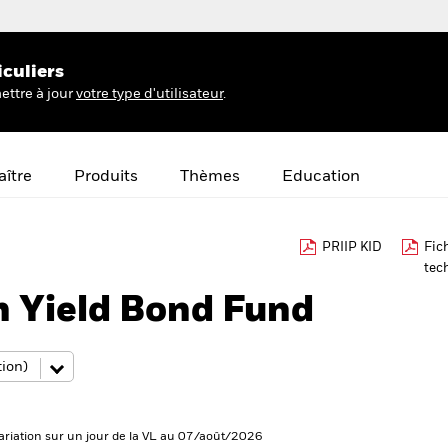
iculiers
ettre à jour
votre type d'utilisateur
.
ître
Produits
Thèmes
Education
PRIIP KID
Fic
tec
h Yield Bond Fund
ariation sur un jour de la VL au 07/août/2026