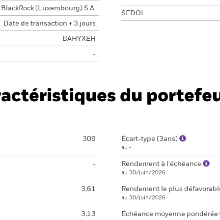
BlackRock (Luxembourg) S.A.
SEDOL
Date de transaction + 3 jours
BAHYXEH
-
actéristiques du portefeu
309
Écart-type (3ans)
au -
-
Rendement à l'échéance
au 30/juin/2026
3,61
Rendement le plus défavorab
au 30/juin/2026
3,13
Échéance moyenne pondérée