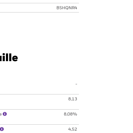
BSHQNR4
ille
-
8,13
le
8,08%
4,52