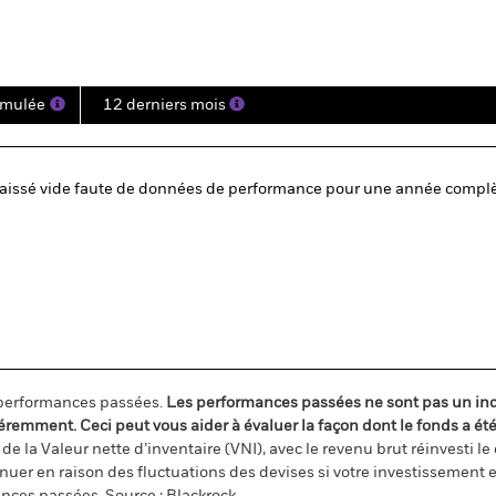
mulée
12 derniers mois
laissé vide faute de données de performance pour une année complè
 performances passées.
Les performances passées ne sont pas un ind
éremment. Ceci peut vous aider à évaluer la façon dont le fonds a ét
e la Valeur nette d’inventaire (VNI), avec le revenu brut réinvesti l
er en raison des fluctuations des devises si votre investissement e