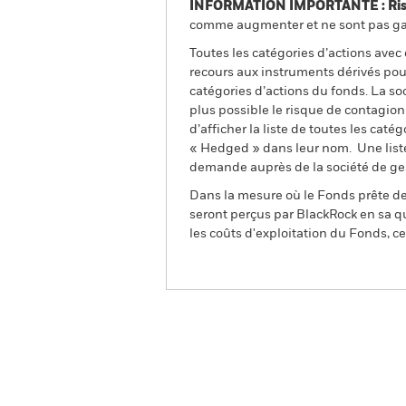
INFORMATION IMPORTANTE : Risque
comme augmenter et ne sont pas gara
Toutes les catégories d’actions avec
recours aux instruments dérivés pour
catégories d’actions du fonds. La so
plus possible le risque de contagio
d’afficher la liste de toutes les cat
« Hedged » dans leur nom. Une liste
demande auprès de la société de ge
Dans la mesure où le Fonds prête des
seront perçus par BlackRock en sa qu
les coûts d'exploitation du Fonds, cel
BGF Asian High Yield Bon
Aperçu
Performances