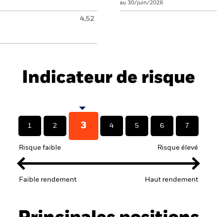
au 30/juin/2026
4,52
Indicateur de risque
3
1
2
4
5
6
7
Risque faible
Risque élevé
Faible rendement
Haut rendement