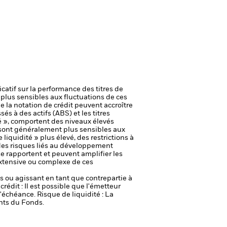
icatif sur la performance des titres de
plus sensibles aux fluctuations de ces
e la notation de crédit peuvent accroître
és à des actifs (ABS) et les titres
é », comportent des niveaux élevés
ont généralement plus sensibles aux
iquidité » plus élevé, des restrictions à
t des risques liés au développement
se rapportent et peuvent amplifier les
 extensive ou complexe de ces
fs ou agissant en tant que contrepartie à
crédit : Il est possible que l'émetteur
 l'échéance.
Risque de liquidité : La
ents du Fonds.