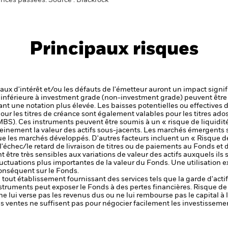
ances passées. Source : Blackrock
Principaux risques
 taux d'intérêt et/ou les défauts de l'émetteur auront un impact signif
é inférieure à investment grade (non-investment grade) peuvent être 
nt une notation plus élevée. Les baisses potentielles ou effectives d
our les titres de créance sont également valables pour les titres adoss
BS). Ces instruments peuvent être soumis à un « risque de liquidit
einement la valeur des actifs sous-jacents.
Les marchés émergents s
 les marchés développés. D'autres facteurs incluent un « Risque de l
, l'échec/le retard de livraison de titres ou de paiements au Fonds e
être très sensibles aux variations de valeur des actifs auxquels ils 
 fluctuations plus importantes de la valeur du Fonds. Une utilisation
onséquent sur le Fonds.
de tout établissement fournissant des services tels que la garde d'acti
nstruments peut exposer le Fonds à des pertes financières.
Risque de 
ne lui verse pas les revenus dus ou ne lui rembourse pas le capital à
 les ventes ne suffisent pas pour négocier facilement les investissem