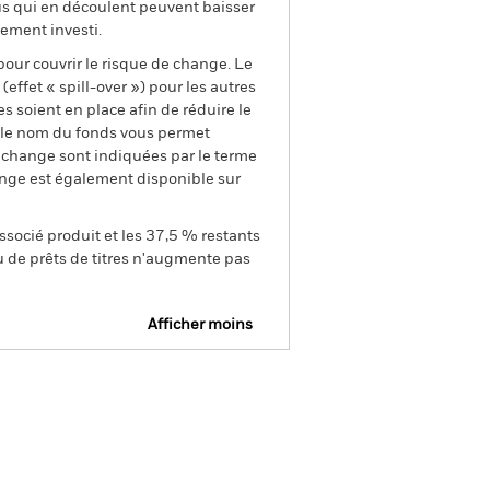
us qui en découlent peuvent baisser
ement investi.
pour couvrir le risque de change. Le
ffet « spill-over ») pour les autres
s soient en place afin de réduire le
s le nom du fonds vous permet
de change sont indiquées par le terme
ange est également disponible sur
ssocié produit et les 37,5 % restants
u de prêts de titres n'augmente pas
Afficher moins
e
Prospectus
Télécharger
nique
tions
Documentation