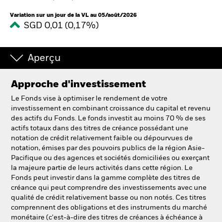
France
Change location
Variation sur un jour de la VL au 05/août/2026
SGD 0,01 (0,17%)
BlackRock
iShares
Aperçu
Aladdin
Approche d'investissement
Le Fonds vise à optimiser le rendement de votre
Notre société
investissement en combinant croissance du capital et revenu
des actifs du Fonds. Le fonds investit au moins 70 % de ses
actifs totaux dans des titres de créance possédant une
notation de crédit relativement faible ou dépourvues de
notation, émises par des pouvoirs publics de la région Asie-
Pacifique ou des agences et sociétés domiciliées ou exerçant
la majeure partie de leurs activités dans cette région. Le
Fonds peut investir dans la gamme complète des titres de
créance qui peut comprendre des investissements avec une
qualité de crédit relativement basse ou non notés. Ces titres
comprennent des obligations et des instruments du marché
monétaire (c'est-à-dire des titres de créances à échéance à