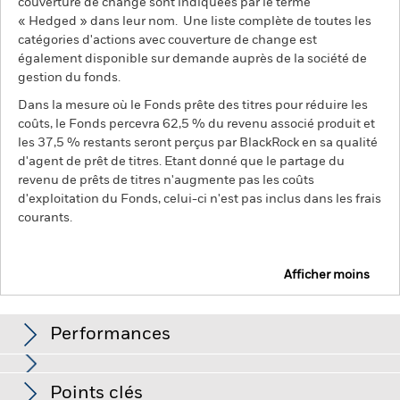
couverture de change sont indiquées par le terme
« Hedged » dans leur nom. Une liste complète de toutes les
catégories d'actions avec couverture de change est
également disponible sur demande auprès de la société de
gestion du fonds.
Dans la mesure où le Fonds prête des titres pour réduire les
coûts, le Fonds percevra 62,5 % du revenu associé produit et
les 37,5 % restants seront perçus par BlackRock en sa qualité
d'agent de prêt de titres. Etant donné que le partage du
revenu de prêts de titres n'augmente pas les coûts
d'exploitation du Fonds, celui-ci n'est pas inclus dans les frais
courants.
Afficher moins
BGF Asian High Yield Bond Fund
Performances
Graphique
Points clés
Le risque de crédit, les fluctuations des taux d'intérêt et/ou