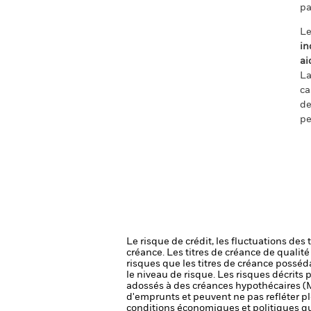
pa
Le
in
ai
La
ca
de
pe
Le risque de crédit, les fluctuations des
créance. Les titres de créance de qualit
risques que les titres de créance posséda
le niveau de risque.
Les risques décrits p
adossés à des créances hypothécaires (M
d'emprunts et peuvent ne pas refléter pl
conditions économiques et politiques que