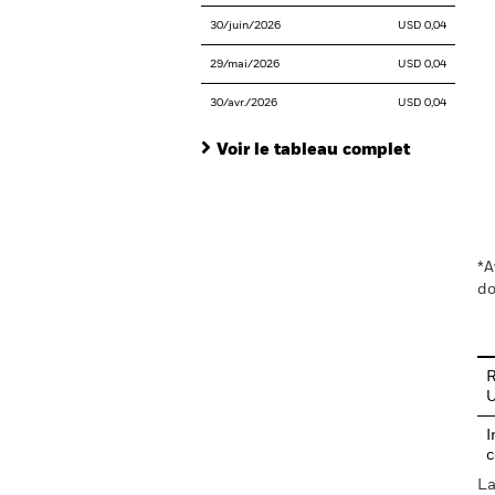
30/juin/2026
USD 0,04
29/mai/2026
USD 0,04
30/avr./2026
USD 0,04
Voir le tableau complet
En
*A
do
R
I
c
La