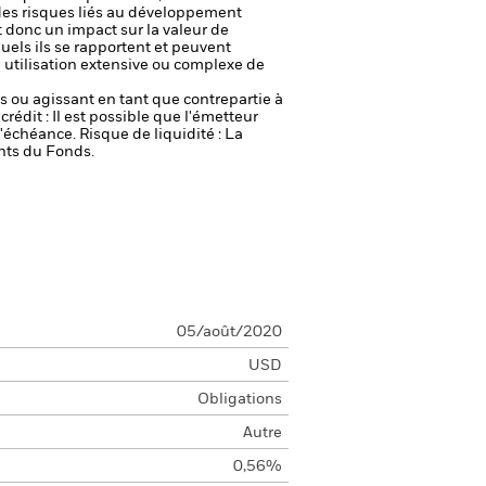
t des risques liés au développement
 donc un impact sur la valeur de
uels ils se rapportent et peuvent
e utilisation extensive ou complexe de
fs ou agissant en tant que contrepartie à
crédit : Il est possible que l'émetteur
 l'échéance.
Risque de liquidité : La
ents du Fonds.
05/août/2020
USD
Obligations
Autre
0,56%