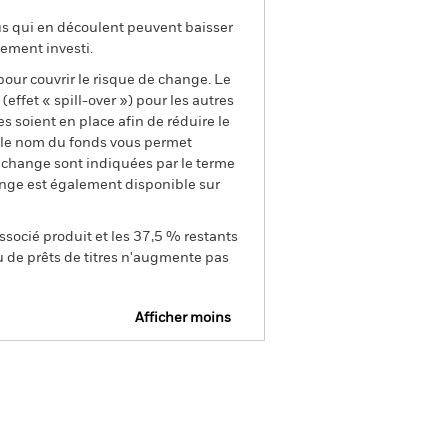
us qui en découlent peuvent baisser
ement investi.
pour couvrir le risque de change. Le
ffet « spill-over ») pour les autres
s soient en place afin de réduire le
s le nom du fonds vous permet
de change sont indiquées par le terme
ange est également disponible sur
ssocié produit et les 37,5 % restants
u de prêts de titres n'augmente pas
Afficher moins
e
Prospectus
Télécharger
nique