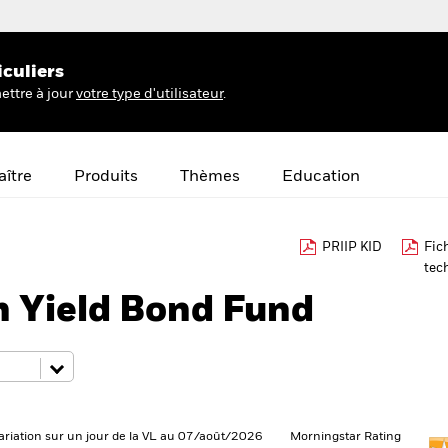
iculiers
ettre à jour
votre type d'utilisateur
.
ître
Produits
Thèmes
Education
PRIIP KID
Fic
tec
h Yield Bond Fund
ariation sur un jour de la VL au 07/août/2026
Morningstar Rating