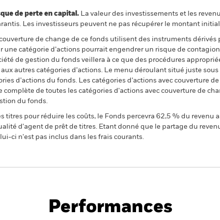
 de perte en capital.
La valeur des investissements et les reven
ntis. Les investisseurs peuvent ne pas récupérer le montant initial
 couverture de change de ce fonds utilisent des instruments dérivés 
 une catégorie d’actions pourrait engendrer un risque de contagion (e
ciété de gestion du fonds veillera à ce que des procédures appropriée
n aux autres catégories d’actions. Le menu déroulant situé juste sou
égories d’actions du fonds. Les catégories d’actions avec couverture 
 complète de toutes les catégories d'actions avec couverture de ch
stion du fonds.
 titres pour réduire les coûts, le Fonds percevra 62,5 % du revenu a
alité d'agent de prêt de titres. Etant donné que le partage du reven
ui-ci n'est pas inclus dans les frais courants.
PRIIP KID
Fich
d Fund
tech
Performances