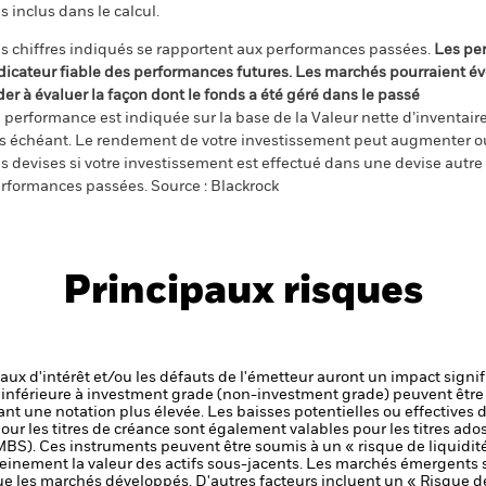
s inclus dans le calcul.
s chiffres indiqués se rapportent aux performances passées.
Les pe
dicateur fiable des performances futures. Les marchés pourraient év
der à évaluer la façon dont le fonds a été géré dans le passé
 performance est indiquée sur la base de la Valeur nette d’inventaire 
s échéant. Le rendement de votre investissement peut augmenter ou
s devises si votre investissement est effectué dans une devise autre q
rformances passées. Source : Blackrock
Principaux risques
 taux d'intérêt et/ou les défauts de l'émetteur auront un impact signif
é inférieure à investment grade (non-investment grade) peuvent être 
nt une notation plus élevée. Les baisses potentielles ou effectives d
our les titres de créance sont également valables pour les titres adoss
BS). Ces instruments peuvent être soumis à un « risque de liquidit
einement la valeur des actifs sous-jacents.
Les marchés émergents s
 les marchés développés. D'autres facteurs incluent un « Risque de l