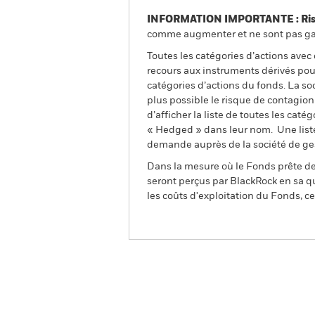
INFORMATION IMPORTANTE : Risque
comme augmenter et ne sont pas gara
Toutes les catégories d’actions avec
recours aux instruments dérivés pour
catégories d’actions du fonds. La so
plus possible le risque de contagio
d’afficher la liste de toutes les cat
« Hedged » dans leur nom. Une liste
demande auprès de la société de ge
Dans la mesure où le Fonds prête des
seront perçus par BlackRock en sa qu
les coûts d'exploitation du Fonds, cel
BGF Asian High Yield Bon