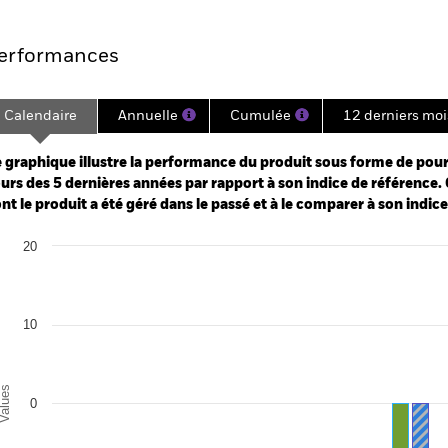
Points clés
Gérants
Principales posi
erformances
Calendaire
Annuelle
Cumulée
12 derniers moi
ge: 2020-07-31 00:00:00 to 2026-07-31 00:00:00.
: -80 to 40.
 graphique illustre la performance du produit sous forme de pour
urs des 5 dernières années par rapport à son indice de référence. 
nt le produit a été géré dans le passé et à le comparer à son indic
art
20
r chart with 2 data series.
e chart has 1 X axis displaying categories.
e chart has 1 Y axis displaying Values. Range: -20 to 20.
10
alues
0