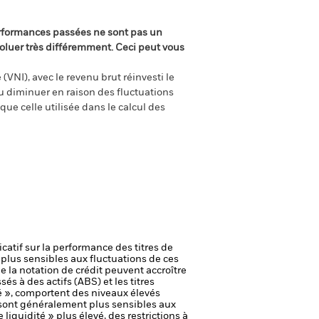
rformances passées ne sont pas un
oluer très différemment. Ceci peut vous
(VNI), avec le revenu brut réinvesti le
 diminuer en raison des fluctuations
ue celle utilisée dans le calcul des
icatif sur la performance des titres de
plus sensibles aux fluctuations de ces
e la notation de crédit peuvent accroître
és à des actifs (ABS) et les titres
é », comportent des niveaux élevés
ont généralement plus sensibles aux
iquidité » plus élevé, des restrictions à