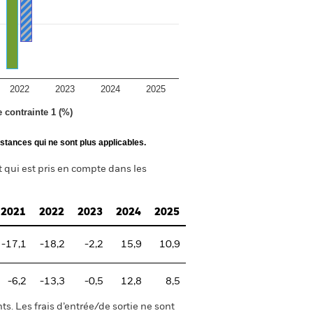
2022
2023
2024
2025
e contrainte 1 (%)
stances qui ne sont plus applicables.
t qui est pris en compte dans les
2021
2022
2023
2024
2025
-17,1
-18,2
-2,2
15,9
10,9
-6,2
-13,3
-0,5
12,8
8,5
s. Les frais d’entrée/de sortie ne sont