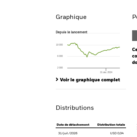
Aperçu
Performances
Graphique
P
Depuis le lancement
Depuis le lancement
Line chart with 73 data points.
The chart has 1 X axis displaying Time. Ran
10 000
The chart has 1 Y axis displaying values. Range
Ce
co
6 000
do
2 000
31 déc 2024
Ch
End of interactive chart.
Ba
Voir le graphique complet
Th
Th
Distributions
V
Date de détachement
Distribution totale
31/juil./2026
USD 0,04