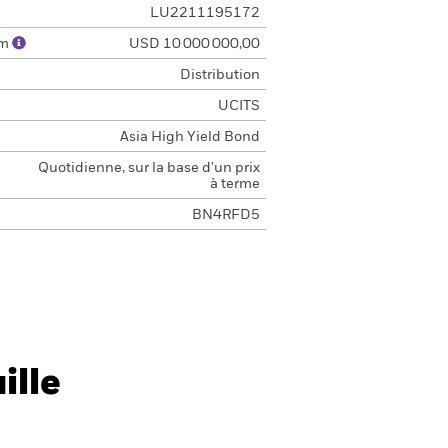
LU2211195172
um
USD 10 000 000,00
Distribution
UCITS
Asia High Yield Bond
Quotidienne, sur la base d'un prix
à terme
BN4RFD5
ille