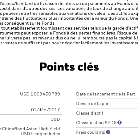
, l'échec/le retard de livraison de titres ou de paiements au Fonds e
estit dans d'autres devises. Les variations de taux de change auront
 peuvent être très sensibles aux variations de valeur des actifs auxq
 entraîne des fluctuations plus importantes de la valeur du Fonds. Un
us conséquent sur le Fonds.
de tout établissement fournissant des services tels que la garde d'acti
nstruments peut exposer le Fonds à des pertes financières.
Risque de 
ne lui verse pas les revenus dus ou ne lui rembourse pas le capital à
 les ventes ne suffisent pas pour négocier facilement les investissem
Points clés
USD 1 063 450 789
Date de lancement de la Part
Devise de la part
01/déc./2017
Classe d’actif
USD
Classification SFDR
x ChinaBond Asian High Yield
Frais courants
USD Hedged Index