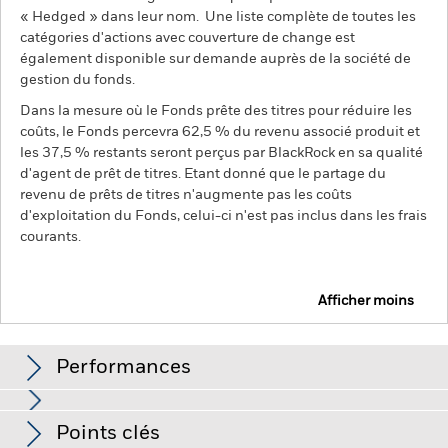
« Hedged » dans leur nom. Une liste complète de toutes les
catégories d'actions avec couverture de change est
également disponible sur demande auprès de la société de
gestion du fonds.
Dans la mesure où le Fonds prête des titres pour réduire les
coûts, le Fonds percevra 62,5 % du revenu associé produit et
les 37,5 % restants seront perçus par BlackRock en sa qualité
d'agent de prêt de titres. Etant donné que le partage du
revenu de prêts de titres n'augmente pas les coûts
d'exploitation du Fonds, celui-ci n'est pas inclus dans les frais
courants.
Afficher moins
BSF BlackRock Systematic Asia Pacific Equity
Absolute Return Fund
Performances
Performances
Points clés
Habituellement, les actions des petites sociétés affichent des