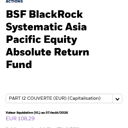
France
ACTIONS
Change location
BSF BlackRock
BlackRock
Systematic Asia
iShares
Pacific Equity
Aladdin
Absolute Return
Notre société
Fund
Valeur liquidative (VL) au 07/août/2026
EUR 108,29