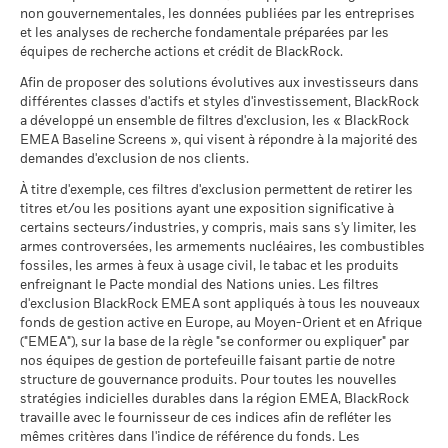
Sustainability related disclosure - PDEAR-
MSCI - Armes à feu civiles
0,00%
non gouvernementales, les données publiées par les entreprises
AGG (en)
SEDOL
BV2DG94
au 30/juin/2026
Ce que vous pourriez obtenir après déducti
et les analyses de recherche fondamentale préparées par les
Défavorable
Rendement annuel moyen
équipes de recherche actions et crédit de BlackRock.
MSCI - Tabac
0,00%
Sustainability related disclosure - PDEAR-
au 30/juin/2026
Afin de proposer des solutions évolutives aux investisseurs dans
Ce que vous pourriez obtenir après déducti
AGG (fr)
Intermédiaire
Rendement annuel moyen
différentes classes d'actifs et styles d'investissement, BlackRock
MSCI - Contrevenants au
0,00%
a développé un ensemble de filtres d'exclusion, les « BlackRock
Pacte mondial des Nations
Unies
EMEA Baseline Screens », qui visent à répondre à la majorité des
Ce que vous pourriez obtenir après déducti
Favorable
Rendement annuel moyen
au 30/juin/2026
demandes d'exclusion de nos clients.
BlackRock Strategic Funds - Prospectus
(English)
Le scénario de tension montre ce que vous pourriez obtenir
À titre d'exemple, ces filtres d'exclusion permettent de retirer les
MSCI - Charbon thermique
0,00%
titres et/ou les positions ayant une exposition significative à
dans des situations de marché extrêmes.
au 30/juin/2026
certains secteurs/industries, y compris, mais sans s'y limiter, les
BlackRock Strategic Funds - Prospectus
MSCI - Sables bitumineux
0,00%
armes controversées, les armements nucléaires, les combustibles
(French - Belgium^France)
au 30/juin/2026
fossiles, les armes à feux à usage civil, le tabac et les produits
enfreignant le Pacte mondial des Nations unies. Les filtres
d'exclusion BlackRock EMEA sont appliqués à tous les nouveaux
fonds de gestion active en Europe, au Moyen-Orient et en Afrique
BlackRock Strategic Funds - Prospectus
("EMEA"), sur la base de la règle "se conformer ou expliquer" par
(French - France)
Données sur la
61,68%
participation aux secteurs
nos équipes de gestion de portefeuille faisant partie de notre
d'activité
structure de gouvernance produits. Pour toutes les nouvelles
au 30/juin/2026
stratégies indicielles durables dans la région EMEA, BlackRock
travaille avec le fournisseur de ces indices afin de refléter les
Voir tous les documents
Pourcentage des avoirs du
40,33%
mêmes critères dans l'indice de référence du fonds. Les
fonds à l'égard desquels