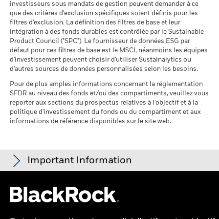
investisseurs sous mandats de gestion peuvent demander à ce
des données ne sont pas
que des critères d'exclusion spécifiques soient définis pour les
disponibles
filtres d'exclusion. La définition des filtres de base et leur
au 30/juin/2026
intégration à des fonds durables est contrôlée par le Sustainable
Product Council ("SPC"). Le fournisseur de données ESG par
L'exposition de BlackRock aux secteurs d'activité, telle qu'elle
défaut pour ces filtres de base est le MSCI, néanmoins les équipes
est indiquée ci-dessus, pour le charbon thermique et les
d'investissement peuvent choisir d'utiliser Sustainalytics ou
sables bitumineux, est calculée et déclarée pour les
d'autres sources de données personnalisées selon les besoins.
entreprises qui tirent plus de 5 % de leurs revenus du
charbon thermique ou des sables bitumineux, tel que défini
Pour de plus amples informations concernant la réglementation
par MSCI ESG Research. L’exposition aux entreprises qui
SFDR au niveau des fonds et/ou des compartiments, veuillez vous
génèrent des revenus à partir du charbon thermique ou des
reporter aux sections du prospectus relatives à l'objectif et à la
sables bitumineux (à un seuil de revenus de 0 %), telle que
politique d'investissement du fonds ou du compartiment et aux
informations de référence disponibles sur le site web.
définie par MSCI ESG Research, se répartit comme suit :
0,02% pour le charbon thermique et 0,00% pour les sables
bitumineux.
Les indicateurs de participation aux secteurs d'activité sont
Important Information
calculés par BlackRock à l’aide des données de MSCI ESG
Research qui fournit un profil de la participation de chaque
société aux différents secteurs d'activité. BlackRock s’appuie
Pour les fonds dont l'objectif de placement comprend des critères
sur ces données pour fournir une vue d’ensemble des avoirs,
ESG, certaines mesures commerciales ou autres situations
puis pour déterminer l'exposition du fonds, compte tenu de la
peuvent donner lieu à la détention passive, par le fonds ou l'indice,