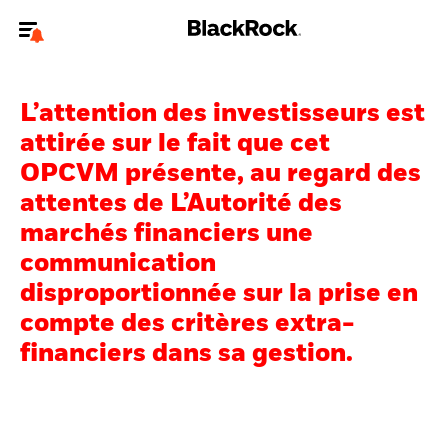
Bienvenue sur le site BlackRock pour les particuliers
L’attention des investisseurs est
Pour accéder directement à un autre site BlackRock, veuillez mettre à
jour
votre type d'utilisateur
.
attirée sur le fait que cet
OPCVM présente, au regard des
Nous connaître
attentes de L’Autorité des
marchés financiers une
Produits
communication
Thèmes
disproportionnée sur la prise en
compte des critères extra-
Education
financiers dans sa gestion.
Particuliers