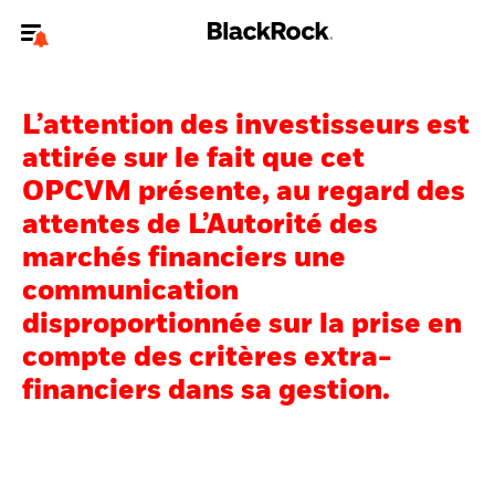
Bienvenue sur le site BlackRock pour les particuliers
L’attention des investisseurs est
Pour accéder directement à un autre site BlackRock, veuillez mettre à
jour
votre type d'utilisateur
.
attirée sur le fait que cet
OPCVM présente, au regard des
Nous connaître
attentes de L’Autorité des
marchés financiers une
Produits
communication
Thèmes
disproportionnée sur la prise en
compte des critères extra-
Education
financiers dans sa gestion.
Particuliers