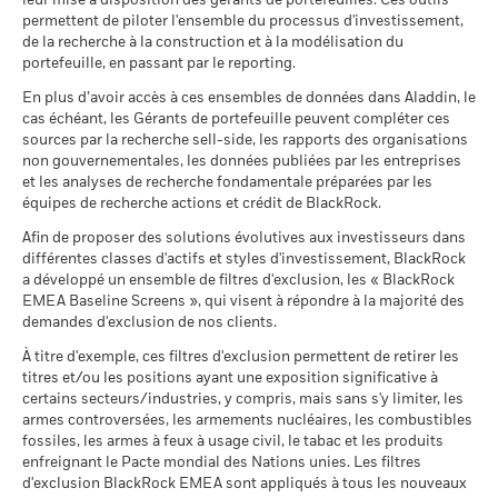
leur mise à disposition des gérants de portefeuilles. Ces outils
(%) GBP
les ventes ne suffisent pas pour négocier facilement les
Catégorie Morningstar
Equity Market Neutral GBP
Scénarios
MSCI - Armes controversées
permettent de piloter l'ensemble du processus d'investissement,
0,00%
investissements du Fonds.
de la recherche à la construction et à la modélisation du
Indice de
BlackRock Strategic Funds - Semi-Annual
Liquidité du fonds
Quotidienne, sur la base d'un
au 30/juin/2026
référence
portefeuille, en passant par le reporting.
Il n’y a pas de rendement minimum garanti. 
Minimal
Report (French)
prix à terme
2,0
5,5
5,6
4,7
comparateur 1
MSCI - Armes nucléaires
0,00%
En plus d’avoir accès à ces ensembles de données dans Aladdin, le
SEDOL
(%) USD
BP8KRJ4
Ce que vous pourriez obtenir après déducti
au 30/juin/2026
cas échéant, les Gérants de portefeuille peuvent compléter ces
Tension
Rendement annuel moyen
sources par la recherche sell-side, les rapports des organisations
Sustainability related disclosure - PDEAR-
La performance indiquée est calculée après déduction des
MSCI - Armes à feu civiles
0,00%
non gouvernementales, les données publiées par les entreprises
AGG (en)
frais courants. Les frais d’entrée/de sortie ne sont pas inclus
au 30/juin/2026
Ce que vous pourriez obtenir après déducti
et les analyses de recherche fondamentale préparées par les
Défavorable
dans le calcul.
Rendement annuel moyen
équipes de recherche actions et crédit de BlackRock.
MSCI - Tabac
0,00%
Sustainability related disclosure - PDEAR-
au 30/juin/2026
Les chiffres indiqués se rapportent aux performances
Afin de proposer des solutions évolutives aux investisseurs dans
Ce que vous pourriez obtenir après déducti
AGG (fr)
Intermédiaire
passées.
Les performances passées ne sont pas un indicateur
Rendement annuel moyen
différentes classes d'actifs et styles d'investissement, BlackRock
MSCI - Contrevenants au
0,00%
fiable des performances futures. Les marchés pourraient
a développé un ensemble de filtres d'exclusion, les « BlackRock
Pacte mondial des Nations
Unies
EMEA Baseline Screens », qui visent à répondre à la majorité des
Ce que vous pourriez obtenir après déducti
évoluer très différemment. Ceci peut vous aider à évaluer la
Favorable
Rendement annuel moyen
au 30/juin/2026
demandes d'exclusion de nos clients.
BlackRock Strategic Funds - Prospectus
façon dont le fonds a été géré dans le passé
(English)
La performance est indiquée sur la base de la Valeur nette
Le scénario de tension montre ce que vous pourriez obtenir
À titre d'exemple, ces filtres d'exclusion permettent de retirer les
MSCI - Charbon thermique
0,00%
d’inventaire (VNI), avec le revenu brut réinvesti le cas échéant.
titres et/ou les positions ayant une exposition significative à
dans des situations de marché extrêmes.
au 30/juin/2026
Le rendement de votre investissement peut augmenter ou
certains secteurs/industries, y compris, mais sans s'y limiter, les
BlackRock Strategic Funds - Prospectus
MSCI - Sables bitumineux
0,00%
diminuer en raison des fluctuations des devises si votre
armes controversées, les armements nucléaires, les combustibles
(French - Belgium^France)
au 30/juin/2026
fossiles, les armes à feux à usage civil, le tabac et les produits
investissement est effectué dans une devise autre que celle
enfreignant le Pacte mondial des Nations unies. Les filtres
utilisée dans le calcul des performances passées. Source :
d'exclusion BlackRock EMEA sont appliqués à tous les nouveaux
Blackrock