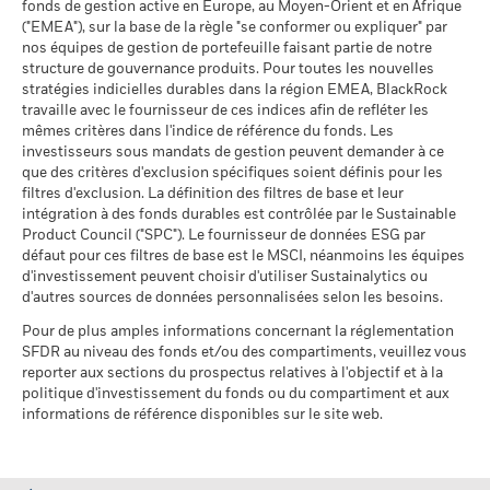
fonds de gestion active en Europe, au Moyen-Orient et en Afrique
BlackRock Strategic Funds - Prospectus
("EMEA"), sur la base de la règle "se conformer ou expliquer" par
(French - France)
Données sur la
61,68%
participation aux secteurs
nos équipes de gestion de portefeuille faisant partie de notre
d'activité
structure de gouvernance produits. Pour toutes les nouvelles
au 30/juin/2026
stratégies indicielles durables dans la région EMEA, BlackRock
travaille avec le fournisseur de ces indices afin de refléter les
Voir tous les documents
Pourcentage des avoirs du
40,33%
mêmes critères dans l'indice de référence du fonds. Les
fonds à l'égard desquels
investisseurs sous mandats de gestion peuvent demander à ce
des données ne sont pas
que des critères d'exclusion spécifiques soient définis pour les
disponibles
filtres d'exclusion. La définition des filtres de base et leur
au 30/juin/2026
intégration à des fonds durables est contrôlée par le Sustainable
Product Council ("SPC"). Le fournisseur de données ESG par
L'exposition de BlackRock aux secteurs d'activité, telle qu'elle
défaut pour ces filtres de base est le MSCI, néanmoins les équipes
est indiquée ci-dessus, pour le charbon thermique et les
d'investissement peuvent choisir d'utiliser Sustainalytics ou
sables bitumineux, est calculée et déclarée pour les
d'autres sources de données personnalisées selon les besoins.
entreprises qui tirent plus de 5 % de leurs revenus du
charbon thermique ou des sables bitumineux, tel que défini
Pour de plus amples informations concernant la réglementation
par MSCI ESG Research. L’exposition aux entreprises qui
SFDR au niveau des fonds et/ou des compartiments, veuillez vous
génèrent des revenus à partir du charbon thermique ou des
reporter aux sections du prospectus relatives à l'objectif et à la
sables bitumineux (à un seuil de revenus de 0 %), telle que
politique d'investissement du fonds ou du compartiment et aux
informations de référence disponibles sur le site web.
définie par MSCI ESG Research, se répartit comme suit :
0,02% pour le charbon thermique et 0,00% pour les sables
bitumineux.