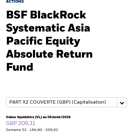
France
ACTIONS
Change location
BSF BlackRock
BlackRock
Systematic Asia
iShares
Pacific Equity
Aladdin
Absolute Return
Notre société
Fund
Valeur liquidative (VL) au 06/août/2026
GBP 209,31
Semaine 52 : 184,90 - 209,92