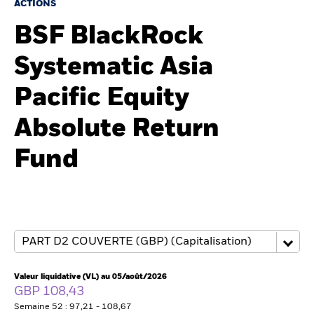
France
ACTIONS
Change location
BSF BlackRock
BlackRock
Systematic Asia
iShares
Pacific Equity
Aladdin
Absolute Return
Notre société
Fund
Valeur liquidative (VL) au 05/août/2026
GBP 108,43
Semaine 52 : 97,21 - 108,67