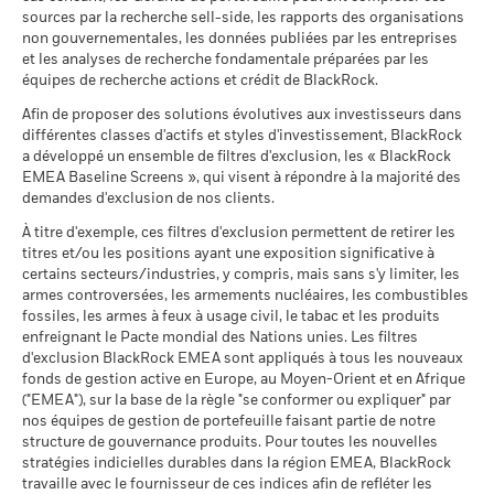
Tension
Rendement annuel moyen
comparateur 1
sources par la recherche sell-side, les rapports des organisations
BlackRock Strategic Funds - Prospectus
SEDOL
MSCI - Armes à feu civiles
(%) USD
BVBMZF1
0,00%
non gouvernementales, les données publiées par les entreprises
(English)
au 30/juin/2026
Ce que vous pourriez obtenir après déducti
et les analyses de recherche fondamentale préparées par les
Défavorable
Rendement annuel moyen
La performance indiquée est calculée après déduction des
équipes de recherche actions et crédit de BlackRock.
MSCI - Tabac
0,00%
frais courants. Les frais d’entrée/de sortie ne sont pas inclus
BlackRock Strategic Funds - Prospectus
au 30/juin/2026
Afin de proposer des solutions évolutives aux investisseurs dans
Ce que vous pourriez obtenir après déducti
dans le calcul.
(French - Belgium^France)
Intermédiaire
Rendement annuel moyen
différentes classes d'actifs et styles d'investissement, BlackRock
MSCI - Contrevenants au
0,00%
a développé un ensemble de filtres d'exclusion, les « BlackRock
Les chiffres indiqués se rapportent aux performances
Pacte mondial des Nations
Unies
EMEA Baseline Screens », qui visent à répondre à la majorité des
Ce que vous pourriez obtenir après déducti
passées.
Les performances passées ne sont pas un indicateur
Favorable
Rendement annuel moyen
au 30/juin/2026
demandes d'exclusion de nos clients.
BlackRock Strategic Funds - Prospectus
fiable des performances futures. Les marchés pourraient
(French - France)
évoluer très différemment. Ceci peut vous aider à évaluer la
Le scénario de tension montre ce que vous pourriez obtenir
À titre d'exemple, ces filtres d'exclusion permettent de retirer les
MSCI - Charbon thermique
0,00%
façon dont le fonds a été géré dans le passé
titres et/ou les positions ayant une exposition significative à
dans des situations de marché extrêmes.
au 30/juin/2026
certains secteurs/industries, y compris, mais sans s'y limiter, les
La performance est indiquée sur la base de la Valeur nette
Sustainability related disclosure - PDEAR-
MSCI - Sables bitumineux
0,00%
armes controversées, les armements nucléaires, les combustibles
d’inventaire (VNI), avec le revenu brut réinvesti le cas échéant.
AGG (en)
au 30/juin/2026
fossiles, les armes à feux à usage civil, le tabac et les produits
Le rendement de votre investissement peut augmenter ou
enfreignant le Pacte mondial des Nations unies. Les filtres
diminuer en raison des fluctuations des devises si votre
d'exclusion BlackRock EMEA sont appliqués à tous les nouveaux
investissement est effectué dans une devise autre que celle
fonds de gestion active en Europe, au Moyen-Orient et en Afrique
Sustainability related disclosure - PDEAR-
utilisée dans le calcul des performances passées. Source :
("EMEA"), sur la base de la règle "se conformer ou expliquer" par
AGG (fr)
Données sur la
61,68%
Blackrock
participation aux secteurs
nos équipes de gestion de portefeuille faisant partie de notre
d'activité
structure de gouvernance produits. Pour toutes les nouvelles
au 30/juin/2026
stratégies indicielles durables dans la région EMEA, BlackRock
travaille avec le fournisseur de ces indices afin de refléter les
Voir tous les documents