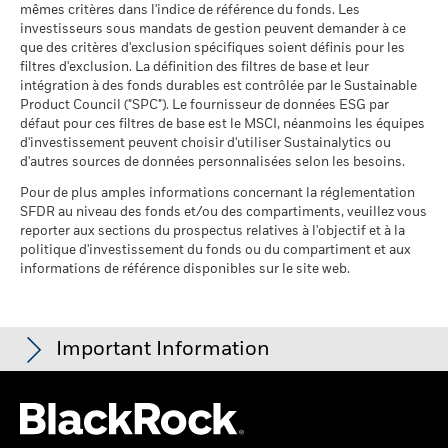
Pourcentage des avoirs du
40,33%
mêmes critères dans l'indice de référence du fonds. Les
fonds à l'égard desquels
investisseurs sous mandats de gestion peuvent demander à ce
des données ne sont pas
que des critères d'exclusion spécifiques soient définis pour les
disponibles
filtres d'exclusion. La définition des filtres de base et leur
au 30/juin/2026
intégration à des fonds durables est contrôlée par le Sustainable
Product Council ("SPC"). Le fournisseur de données ESG par
L'exposition de BlackRock aux secteurs d'activité, telle qu'elle
défaut pour ces filtres de base est le MSCI, néanmoins les équipes
est indiquée ci-dessus, pour le charbon thermique et les
d'investissement peuvent choisir d'utiliser Sustainalytics ou
sables bitumineux, est calculée et déclarée pour les
d'autres sources de données personnalisées selon les besoins.
entreprises qui tirent plus de 5 % de leurs revenus du
charbon thermique ou des sables bitumineux, tel que défini
Pour de plus amples informations concernant la réglementation
par MSCI ESG Research. L’exposition aux entreprises qui
SFDR au niveau des fonds et/ou des compartiments, veuillez vous
génèrent des revenus à partir du charbon thermique ou des
reporter aux sections du prospectus relatives à l'objectif et à la
sables bitumineux (à un seuil de revenus de 0 %), telle que
politique d'investissement du fonds ou du compartiment et aux
informations de référence disponibles sur le site web.
définie par MSCI ESG Research, se répartit comme suit :
0,02% pour le charbon thermique et 0,00% pour les sables
bitumineux.
Les indicateurs de participation aux secteurs d'activité sont
Important Information
calculés par BlackRock à l’aide des données de MSCI ESG
Research qui fournit un profil de la participation de chaque
société aux différents secteurs d'activité. BlackRock s’appuie
Pour les fonds dont l'objectif de placement comprend des critères
sur ces données pour fournir une vue d’ensemble des avoirs,
ESG, certaines mesures commerciales ou autres situations