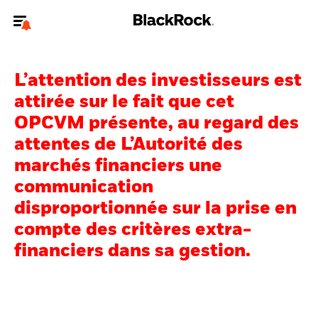
Bienvenue sur le site BlackRock pour les particuliers
L’attention des investisseurs est
Pour accéder directement à un autre site BlackRock, veuillez mettre à
jour
votre type d'utilisateur
.
attirée sur le fait que cet
OPCVM présente, au regard des
Nous connaître
attentes de L’Autorité des
marchés financiers une
Produits
communication
Thèmes
disproportionnée sur la prise en
compte des critères extra-
Education
financiers dans sa gestion.
Particuliers