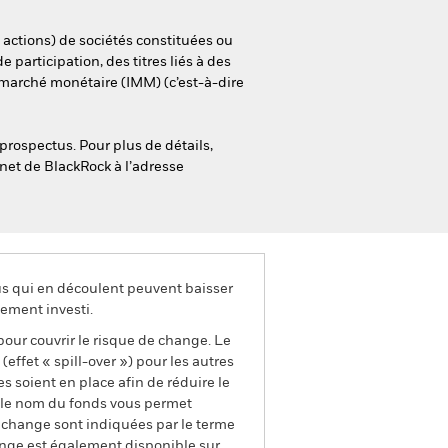
 actions) de sociétés constituées ou
e participation, des titres liés à des
u marché monétaire (IMM) (c’est-à-dire
prospectus. Pour plus de détails,
rnet de BlackRock à l’adresse
us qui en découlent peuvent baisser
ement investi.
pour couvrir le risque de change. Le
ffet « spill-over ») pour les autres
s soient en place afin de réduire le
s le nom du fonds vous permet
de change sont indiquées par le terme
ange est également disponible sur