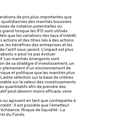
ariations de prix plus importantes que
ons quotidiennes des marchés boursiers.
aisses de notation potentielles ou
s grand lorsque les IFD sont utilisés
els que les variations des taux d'intérêt,
s actions et des titres liés à des actions
e, les bénéfices des entreprises et les
e l'actif sous-jacent. L'impact est plus
absolu » peut ne pas évoluer
if. Les marchés émergents sont
on de sa stratégie d'investissement, un
ter pleinement d'un environnement de
mique et politique que les marchés plus
Ladite sélection sur la base de critères
vorable sur la valeur des investissements
es quantitatifs afin de prendre des
if peut devenir moins efficace, voire
fs ou agissant en tant que contrepartie à
crédit : Il est possible que l'émetteur
 l'échéance.
Risque de liquidité : La
ents du Fonds.