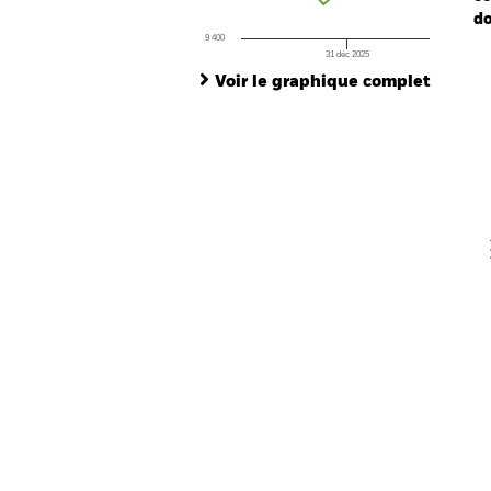
do
9 400
31 déc 2025
Ch
End of interactive chart.
Ba
Voir le graphique complet
Th
Th
V