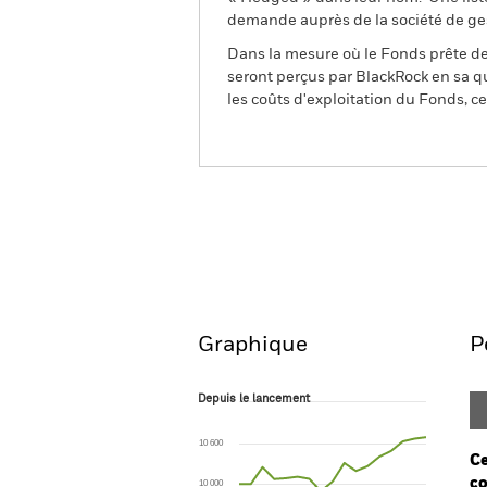
demande auprès de la société de ge
Dans la mesure où le Fonds prête des
seront perçus par BlackRock en sa qu
les coûts d'exploitation du Fonds, cel
BSF BlackRock Systematic Asia P
Return Fund
Aperçu
Performances
Graphique
P
Depuis le lancement
Depuis le lancement
Line chart with 17 data points.
The chart has 1 X axis displaying Time. Ran
10 600
The chart has 1 Y axis displaying values. Range
Ce
co
10 000