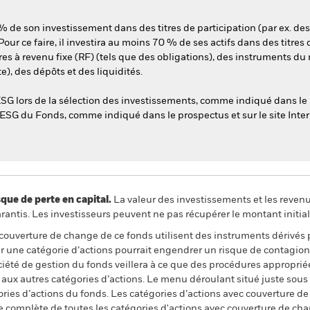
 de son investissement dans des titres de participation (par ex. des
our ce faire, il investira au moins 70 % de ses actifs dans des titres d
itres à revenu fixe (RF) (tels que des obligations), des instruments d
e), des dépôts et des liquidités.
SG lors de la sélection des investissements, comme indiqué dans le 
e ESG du Fonds, comme indiqué dans le prospectus et sur le site Inte
 de perte en capital.
La valeur des investissements et les reven
ntis. Les investisseurs peuvent ne pas récupérer le montant initial
 couverture de change de ce fonds utilisent des instruments dérivés 
 une catégorie d’actions pourrait engendrer un risque de contagion (e
ciété de gestion du fonds veillera à ce que des procédures appropriée
n aux autres catégories d’actions. Le menu déroulant situé juste sou
égories d’actions du fonds. Les catégories d’actions avec couverture 
 complète de toutes les catégories d'actions avec couverture de ch