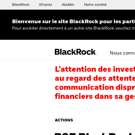
BlackRock
iShares
Aladdin
Notre société
Bienvenue sur le site BlackRock pour les part
Pour accéder directement à un autre site BlackRock, veuillez m
Nous conna
L’attention des inves
au regard des attente
communication dispro
financiers dans sa ge
ACTIONS