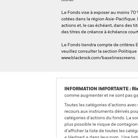
Le Fonds vise à exposer au moins 70 %
cotées dans la région Asie-Pacifique. P
actions et, le cas échéant, dans des t
des titres de créance à échéance court
Le Fonds tiendra compte de critères E
veuillez consulter la section Politiqu
www.blackrock.com/baselinescreens
INFORMATION IMPORTANTE : Risque
comme augmenter et ne sont pas gara
Toutes les catégories d’actions avec
recours aux instruments dérivés pour
catégories d’actions du fonds. La so
plus possible le risque de contagio
d’afficher la liste de toutes les cat
« Hedged » dans leur nom. Une liste