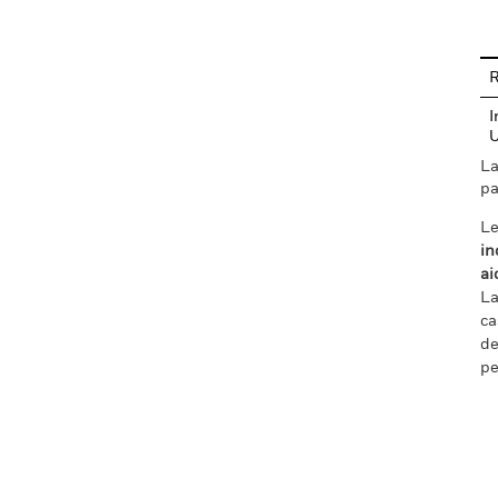
En
R
I
La
pa
Le
in
ai
La
ca
de
pe