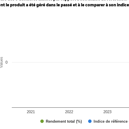
nt le produit a été géré dans le passé et à le comparer à son indic
art
r chart with 2 data series.
e chart has 1 X axis displaying categories.
e chart has 1 Y axis displaying Values. Range: -0.5 to 0.5.
alues
0
2021
2022
2023
Rendement total (%)
Indice de référence