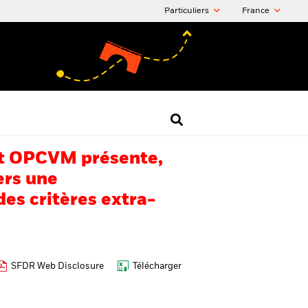
Particuliers
France
 cet OPCVM présente,
ers une
es critères extra-
SFDR Web Disclosure
Télécharger