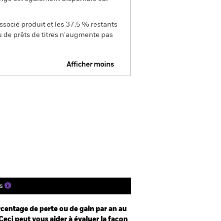
ssocié produit et les 37,5 % restants
u de prêts de titres n'augmente pas
Afficher moins
Prospectus
SFDR Web Disclosure
Télécharger
tions
Documentation
s
centage de perte ou de gain par an au
Ceci peut vous aider à évaluer la façon