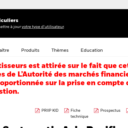
iculiers
ettre à jour
votre type d'utilisateur
.
ître
Produits
Thèmes
Education
tisseurs est attirée sur le fait que
s de L’Autorité des marchés financi
portionnée sur la prise en compte d
stion.
PRIIP KID
Fiche
Prospectus
technique