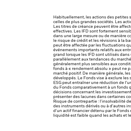
Habituellement, les actions des petites 
celles de plus grandes sociétés.
Les acti
Les titres de créance peuvent être affecté
effectives. Les IFD sont fortement sensibl
dans une large mesure ou de manière c
le risque de crédit et les révisions à la b
peut être affectée par les fluctuations q
événements importants relatifs aux entrep
grand lorsque les IFD sont utilisés dan
parallèlement aux tendances du marché 
généralement plus sensibles aux condit
fonds à « rendement absolu » peut ne p
marché positif. De manière générale, le
développés.
Le Fonds vise à exclure les 
ESG peut entraîner une réduction de l’un
du Fonds comparativement à un fonds qui
décisions concernant les investissement
présenter des lacunes dans certaines co
Risque de contrepartie : l'insolvabilité 
des instruments dérivés ou à d'autres i
d'un actif financier détenu par le Fonds 
liquidité est faible quand les achats et