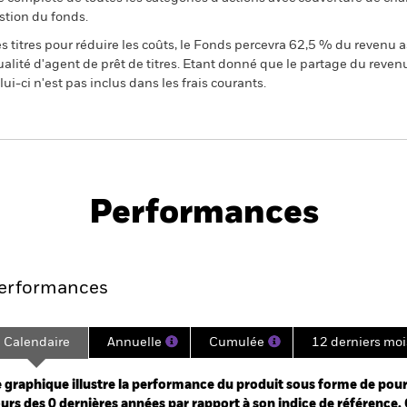
stion du fonds.
 titres pour réduire les coûts, le Fonds percevra 62,5 % du revenu a
alité d'agent de prêt de titres. Etant donné que le partage du reven
ui-ci n'est pas inclus dans les frais courants.
PRIIP KID
Fiche
acific Equity Absolute
technique
Performances
Points clés
Gérants
Principales posi
erformances
Calendaire
Annuelle
Cumulée
12 derniers moi
ge: 2025-03-31 00:00:00 to 2026-07-31 00:00:00.
: -6 to 12.
 graphique illustre la performance du produit sous forme de pour
urs des 0 dernières années par rapport à son indice de référence. 