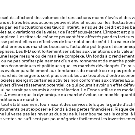
sociétés affichent des volumes de transactions moins élevés et des v
ons et titres liés aux actions peuvent être affectés par les fluctuati
s par les fluctuations des taux d'intérêt, le risque de crédit et des b
es aux variations de la valeur de l'actif sous-jacent. L'impact est plu
omplexe.
Les titres de créance peuvent être affectés par des facteurs t
aisse potentielles ou effectives de leur notation de crédit. La valeur de
uotidiennes des marchés boursiers, l'actualité politique et économiqu
rises. Les IFD sont fortement sensibles aux variations de la valeur d
s une large mesure ou de manière complexe.
Un fonds à « rendement 
ou ne pas profiter pleinement d'un environnement de marché posit
ions économiques et politiques que les marchés développés.
En rais
as évoluer parallèlement aux tendances du marché ou ne pas profi
s marchés émergents sont plus sensibles aux troubles d'ordre écono
sociétés exerçant certaines activités non conformes aux critères ESG. 
ivers d’investissement potentiel, ce qui pourrait avoir un effet défa
 ne serait pas soumis à cette sélection.
Le Fonds utilise des modèl
s. À mesure que la dynamique du marché évolue, un modèle quantitat
nditions de marché.
de tout établissement fournissant des services tels que la garde d'acti
nstruments peut exposer le Fonds à des pertes financières.
Risque de 
ne lui verse pas les revenus dus ou ne lui rembourse pas le capital à
 les ventes ne suffisent pas pour négocier facilement les investissem