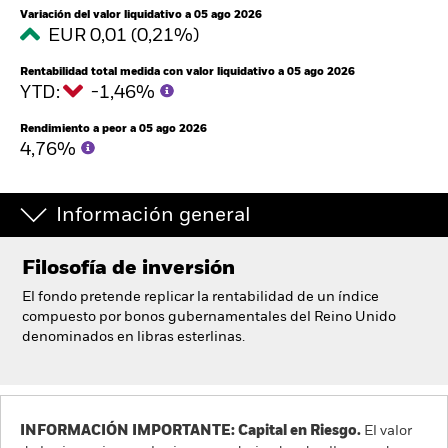
España
Variación del valor liquidativo a 05 ago 2026
Change location
EUR 0,01 (0,21%)
Rentabilidad total medida con valor liquidativo a 05 ago 2026
BlackRock
YTD:
-1,46%
iShares
Rendimiento a peor a 05 ago 2026
4,76%
Aladdin
Información general
Nuestra compañía
Filosofía de inversión
El fondo pretende replicar la rentabilidad de un índice
compuesto por bonos gubernamentales del Reino Unido
denominados en libras esterlinas.
INFORMACIÓN IMPORTANTE: Capital en Riesgo.
El valor