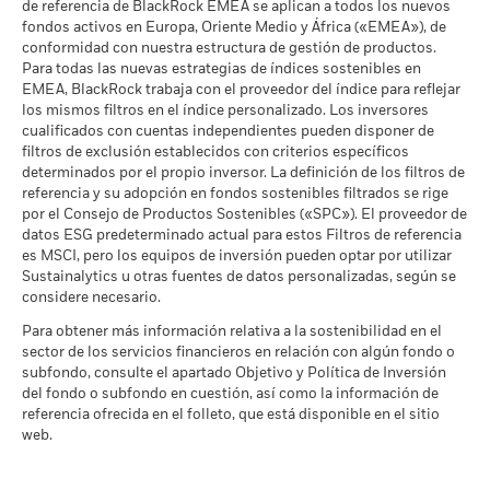
rentabilidad de su inversión podrá ser mayor o menor en
de referencia de BlackRock EMEA se aplican a todos los nuevos
MSCI (toneladas de
fondos activos en Europa, Oriente Medio y África («EMEA»), de
función de las fluctuaciones de la divisa.
emisiones de CO2 / millón de
Fuente:
BlackRock.
$ en ventas)
conformidad con nuestra estructura de gestión de productos.
a 17 jul 2026
Para todas las nuevas estrategias de índices sostenibles en
EMEA, BlackRock trabaja con el proveedor del índice para reflejar
Aumento implícito de
>2,0-2,5 °C
los mismos filtros en el índice personalizado. Los inversores
temperatura de MSCI (0-3,0+
cualificados con cuentas independientes pueden disponer de
°C):
filtros de exclusión establecidos con criterios específicos
a 17 jul 2026
determinados por el propio inversor. La definición de los filtros de
Porcentaje de Cobertura ESG
referencia y su adopción en fondos sostenibles filtrados se rige
100,00
de MSCI
por el Consejo de Productos Sostenibles («SPC»). El proveedor de
a 17 jul 2026
datos ESG predeterminado actual para estos Filtros de referencia
es MSCI, pero los equipos de inversión pueden optar por utilizar
Puntuación de Calidad ESG
100,00
Sustainalytics u otras fuentes de datos personalizadas, según se
de MSCI - Percentil entre
considere necesario.
Empresas Similares
a 17 jul 2026
Para obtener más información relativa a la sostenibilidad en el
sector de los servicios financieros en relación con algún fondo o
Fondos en Grupo de
911
subfondo, consulte el apartado Objetivo y Política de Inversión
Características Similares
del fondo o subfondo en cuestión, así como la información de
a 17 jul 2026
referencia ofrecida en el folleto, que está disponible en el sitio
Porcentaje de Cobertura de la
98,82
web.
Media Ponderada de
Intensidad de Carbono de
MSCI