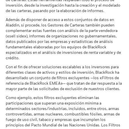
de Carteras. Estas herramientas respaldan todo el proceso de
Periodo de mantenimiento recomendado : 5 años
cambian el objetivo de inversión de un fondo ni limitan el
Domicilio
Irlanda
Lituania
inversión, desde la investigación hasta la creación y el modelado
Ejemplo de inversión EUR 10.000
universo invertible del mismo, por lo que no determinan que
Rentabilidad
Las asignaciones están sujetas a cambio.
de las carteras, pasando por la elaboración de informes.
Frecuencia de rebalanceo
Reparto anual
total (%) EUR
un fondo vaya a adoptar una estrategia de inversión centrada
Las posiciones están sujetas a cambio.
Luxemburgo
a
Además de disponer de acceso a estos conjuntos de datos en
en ASG o en el impacto ni filtros de exclusión.
Para más
UCITS
Sí
Índice de
Aladdin, si procede, los Gestores de Carteras también pueden
información sobre la estrategia de inversión de un fondo,
Ver todos los documentos
Referencia (%)
Noruega
Gestora del fondo
Escenarios
BlackRock Asset Management
complementar estas fuentes con análisis de la parte vendedora
consulta el folleto del fondo.
USD
Ireland Limited
(«sell side»), informes de organizaciones no gubernamentales,
Reino Unido
No se garantiza una rentabilidad mínima. Pod
Mínimo
datos publicados por las empresas y estadísticas de análisis
Depositario
State Street Custodial
Revisa las metodologías de MSCI en que se fundamentan las
Las cifras mostradas hacen referencia a rentabilidades
fundamentales elaboradas por los equipos de BlackRock
Services (Ireland) Limited
características de sostenibilidad en los
siguientes
enlaces.
pasadas.
La rentabilidad pasada no es un indicador fiable de
especializados en el análisis de inversiones de renta variable y de
República Checa
Lo que puede recibir una vez deducidos los 
Tensión
Ticker Bloomberg
CEME GY
la rentabilidad futura. Los mercados podrían evolucionar de
crédito.
Rendimiento medio cada año
formas muy diferentes en el futuro. Puede ayudarle a evaluar
Suecia
Calificación de Fondos ESG
AAA
Con el fin de ofrecer soluciones escalables a los inversores para
Lo que puede recibir una vez deducidos los 
de MSCI (AAA-CCC)
cómo se ha gestionado el fondo en el pasado
Desfavorable
diferentes clases de activos y estilos de inversión, BlackRock ha
Rendimiento medio cada año
a 17 jul 2026
La rentabilidad mostrada se basa en el valor liquidativo (Net
Suiza
desarrollado un conjunto de filtros excluyentes —los «Filtros de
Asset Value, NAV), con reinversión de los rendimientos brutos
referencia de BlackRock EMEA»— que tratan de dar respuesta a la
Puntuación de Calidad ESG
9,35
Lo que puede recibir una vez deducidos los 
cuando corresponda. Los datos de rentabilidad se basan en el
Moderado
de MSCI (0-10)
mayor parte de las solicitudes de exclusión de nuestros clientes.
Rendimiento medio cada año
valor liquidativo (Net Asset Value, NAV) del ETF, que puede no
a 17 jul 2026
Como ejemplo, estos filtros excluyentes eliminan las
ser el mismo que el precio de mercado del ETF. Los
Lo que puede recibir una vez deducidos los 
participaciones que superan una exposición mínima a
Clasificación Global de
Equity Japan
Favorable
accionistas individuales pueden obtener rendimientos
Rendimiento medio cada año
Fondos de Lipper
determinados sectores/industrias, incluidos, entre otros, armas
distintos de la rentabilidad del NAV.
a 17 jul 2026
controvertidas, armas nucleares, combustibles fósiles, armas de
El escenario de tensión muestra lo que usted podría recibir en
En caso de que su inversión se haya realizado en una divisa
fuego de uso civil, tabaco y empresas que incumplen los
circunstancias extremas de los mercados.
Intensidad Media Ponderada
37,55
que no sea la utilizada en el último cálculo de rentabilidad, la
principios del Pacto Mundial de las Naciones Unidas. Los Filtros
de Exposición al Carbono de