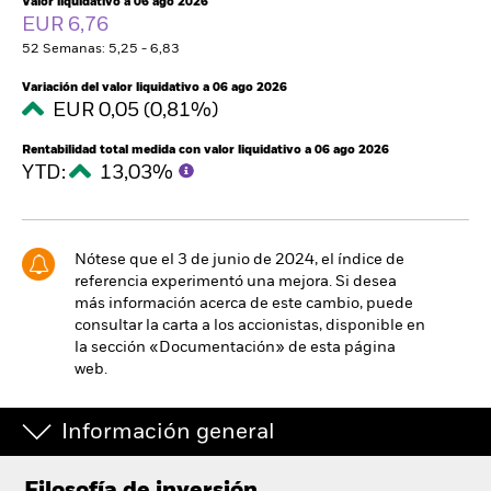
Valor liquidativo a 06 ago 2026
España
EUR 6,76
Change location
52 Semanas: 5,25 - 6,83
BlackRock
Variación del valor liquidativo a 06 ago 2026
EUR 0,05 (0,81%)
iShares
Rentabilidad total medida con valor liquidativo a 06 ago 2026
YTD:
13,03%
Aladdin
Nuestra compañía
Nótese que el 3 de junio de 2024, el índice de
referencia experimentó una mejora. Si desea
más información acerca de este cambio, puede
consultar la carta a los accionistas, disponible en
la sección «Documentación» de esta página
web.
Información general