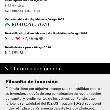
Valor liquidativo a 04 ago 2026
España
EUR 4,96
Change location
52 Semanas: 4,91 - 5,28
BlackRock
Variación del valor liquidativo a 04 ago 2026
EUR 0,04 (0,76%)
iShares
Rentabilidad total medida con valor liquidativo a 04 ago 2026
YTD:
-2,79%
Aladdin
Rendimiento a peor a 04 ago 2026
5,11%
Nuestra compañía
Información general
Filosofía de inversión
El fondo tiene por objetivo obtener una rentabilidad total de
su inversión, a través de una combinación de revalorización
del capital y rendimientos de los activos del Fondo, que
refleje la rentabilidad del ICE US Treasury 10-20 Year Bond
Index, el Índice de Referencia de este Fondo («Índice»).