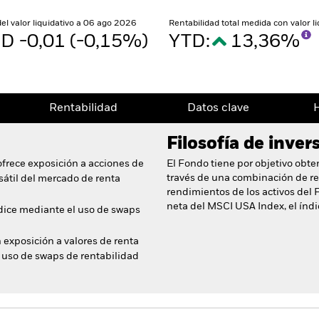
del valor liquidativo a 06 ago 2026
Rentabilidad total medida con valor 
D -0,01 (-0,15%)
YTD:
13,36%
Rentabilidad
Datos clave
H
Filosofía de inver
ofrece exposición a acciones de
El Fondo tiene por objetivo obte
través de una combinación de rev
sátil del mercado de renta
rendimientos de los activos del F
neta del MSCI USA Index, el índi
índice mediante el uso de swaps
exposición a valores de renta
 uso de swaps de rentabilidad