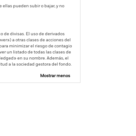
e ellas pueden subir o bajar, y no
go de divisas. El uso de derivados
er») a otras clases de acciones del
ara minimizar el riesgo de contagio
er un listado de todas las clases de
 «Hedged» en su nombre. Además, el
itud a la sociedad gestora del fondo.
Mostrar menos
pectus
Download
oldings
Literatura