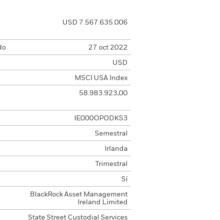
USD 7.567.635.006
do
27 oct 2022
USD
MSCI USA Index
58.983.923,00
IE000OPODKS3
Semestral
Irlanda
Trimestral
Sí
BlackRock Asset Management
Ireland Limited
State Street Custodial Services