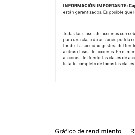
INFORMACIÓN IMPORTANTE: Capit
están garantizados. Es posible que l
Todas las clases de acciones con cobe
para una clase de acciones podría c
fondo. La sociedad gestora del fond
a otras clases de acciones. En el me
acciones del fondo: las clases de a
listado completo de todas las clases
iShares MSCI USA Swap
UCITS ETF
MSUD
ISIN: IE000OPODKS3
Información general
Gráfico de rendimiento
R