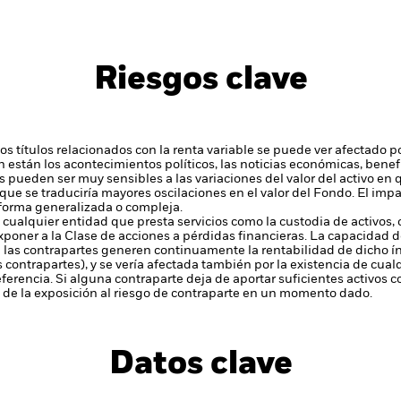
Riesgos clave
 y los títulos relacionados con la renta variable se puede ver afectado
en están los acontecimientos políticos, las noticias económicas, bene
s pueden ser muy sensibles a las variaciones del valor del activo e
que se traduciría mayores oscilaciones en el valor del Fondo. El im
 forma generalizada o compleja.
 cualquier entidad que presta servicios como la custodia de activos,
xponer a la Clase de acciones a pérdidas financieras.
La capacidad de
 las contrapartes generen continuamente la rentabilidad de dicho ín
 contrapartes), y se vería afectada también por la existencia de cual
referencia. Si alguna contraparte deja de aportar suficientes activos
de la exposición al riesgo de contraparte en un momento dado.
Datos clave