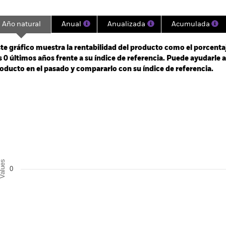
Año natural
Anual
Anualizada
Acumulada
ge: 2025-03-26 00:00:00 to 2026-08-05 00:00:00.
: -30 to 60.
te gráfico muestra la rentabilidad del producto como el porcenta
s 0 últimos años frente a su índice de referencia. Puede ayudarle 
oducto en el pasado y compararlo con su índice de referencia.
art
r chart with 2 data series.
e chart has 1 X axis displaying categories.
e chart has 1 Y axis displaying Values. Range: -0.5 to 0.5.
alues
0