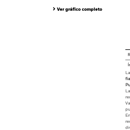
Ver gráfico completo
En
R
Í
La
fi
Pu
La
re
Va
pu
En
re
di