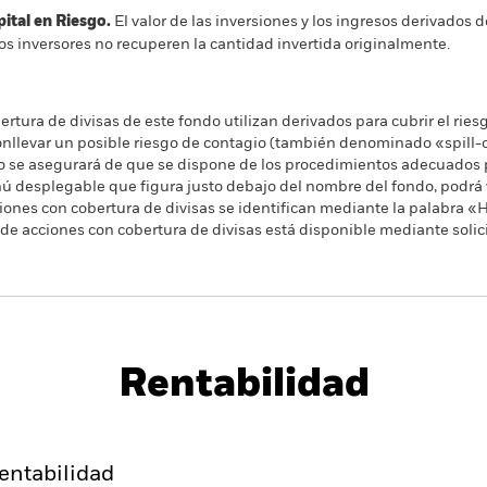
al en Riesgo.
El valor de las inversiones y los ingresos derivados d
os inversores no recuperen la cantidad invertida originalmente.
rtura de divisas de este fondo utilizan derivados para cubrir el ries
onllevar un posible riesgo de contagio (también denominado «spill-ov
o se asegurará de que se dispone de los procedimientos adecuados p
nú desplegable que figura justo debajo del nombre del fondo, podrá v
cciones con cobertura de divisas se identifican mediante la palabra
 de acciones con cobertura de divisas está disponible mediante solic
PRIIP KID
Ficha informativa
Pros
Rentabilidad
Rentabilidad
Datos clave
H
entabilidad