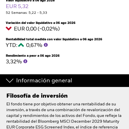
Valor liquidativo a 06 ago 2026
España
EUR 5,32
Change location
52 Semanas: 5,22 - 5,33
BlackRock
Variación del valor liquidativo a 06 ago 2026
EUR 0,00 (-0,02%)
iShares
Rentabilidad total medida con valor liquidativo a 06 ago 2026
YTD:
0,67%
Aladdin
Rendimiento a peor a 06 ago 2026
3,32%
Nuestra compañía
Información general
Filosofía de inversión
El fondo tiene por objetivo obtener una rentabilidad de su
inversión, a través de una combinación de revalorización del
capital y rendimientos de los activos del Fondo, que refleje la
rentabilidad del Bloomberg MSCI December 2029 Maturity
EUR Corporate ESG Screened Index, el índice de referencia