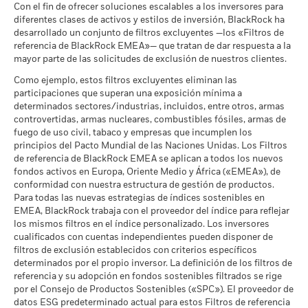
MSCI - Tabaco
0,00%
distintos de la rentabilidad del NAV.
Con el fin de ofrecer soluciones escalables a los inversores para
a 06 ago 2026
diferentes clases de activos y estilos de inversión, BlackRock ha
En caso de que su inversión se haya realizado en una divisa
Lo que puede recibir una vez deducidos los 
Máximo por préstamo (% de activos bajo gestión)
Moderado
desarrollado un conjunto de filtros excluyentes —los «Filtros de
Rendimiento medio cada año
que no sea la utilizada en el último cálculo de rentabilidad, la
MSCI - Empresas que no
0,00%
cumplen lo establecido en el
referencia de BlackRock EMEA»— que tratan de dar respuesta a la
rentabilidad de su inversión podrá ser mayor o menor en
Constitución de garantías (% del préstamo)
Pacto Mundial de las
mayor parte de las solicitudes de exclusión de nuestros clientes.
Lo que puede recibir una vez deducidos los 
función de las fluctuaciones de la divisa.
Fuente:
BlackRock.
Favorable
Naciones Unidas
Rendimiento medio cada año
Como ejemplo, estos filtros excluyentes eliminan las
a 06 ago 2026
En el cuadro anterior se resumen los datos sobre el préstamo
El escenario de tensión muestra lo que usted podría recibir en
participaciones que superan una exposición mínima a
MSCI - Carbón Térmico
0,00%
de valores disponibles para el fondo.
determinados sectores/industrias, incluidos, entre otros, armas
circunstancias extremas de los mercados.
a 06 ago 2026
controvertidas, armas nucleares, combustibles fósiles, armas de
No se mostrará la información del cuadro de resumen de
fuego de uso civil, tabaco y empresas que incumplen los
MSCI - Arenas Bituminosas
0,00%
préstamos para los fondos que hayan participado en
principios del Pacto Mundial de las Naciones Unidas. Los Filtros
a 06 ago 2026
de referencia de BlackRock EMEA se aplican a todos los nuevos
préstamos de valores durante menos de 12 meses. Las cifras
fondos activos en Europa, Oriente Medio y África («EMEA»), de
que se muestran se refieren a los resultados obtenidos en el
conformidad con nuestra estructura de gestión de productos.
pasado. El rendimiento pasado no es una indicación fiable de
Para todas las nuevas estrategias de índices sostenibles en
los resultados actuales o futuros.
Cobertura de Implicación
85,23%
EMEA, BlackRock trabaja con el proveedor del índice para reflejar
La política de BlackRock es revelar la información del
Empresarial
los mismos filtros en el índice personalizado. Los inversores
rendimiento trimestralmente con un retraso de un mes. Esto
a 06 ago 2026
cualificados con cuentas independientes pueden disponer de
significa que los rendimientos del 01/01/2019 al
filtros de exclusión establecidos con criterios específicos
Porcentaje del Fondo no
14,77%
31/12/2019 pueden ser revelados públicamente desde el
determinados por el propio inversor. La definición de los filtros de
cubierto
01/02/2020.
referencia y su adopción en fondos sostenibles filtrados se rige
a 06 ago 2026
por el Consejo de Productos Sostenibles («SPC»). El proveedor de
La cifra máxima del préstamo puede aumentar o disminuir
datos ESG predeterminado actual para estos Filtros de referencia