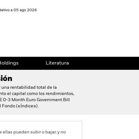
idativo a 05 ago 2026
oldings
Literatura
sión
r una rentabilidad total de la
nto el capital como los rendimientos,
ICE 0-3 Month Euro Government Bill
el Fondo («Índice»).
e ellas pueden subir o bajar, y no