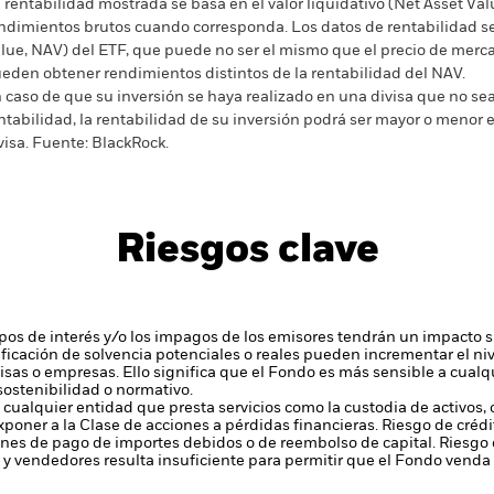
 rentabilidad mostrada se basa en el valor liquidativo (Net Asset Val
ndimientos brutos cuando corresponda. Los datos de rentabilidad se 
lue, NAV) del ETF, que puede no ser el mismo que el precio de merca
eden obtener rendimientos distintos de la rentabilidad del NAV.
 caso de que su inversión se haya realizado en una divisa que no sea 
ntabilidad, la rentabilidad de su inversión podrá ser mayor o menor e
visa.
Fuente:
BlackRock.
Riesgos clave
tipos de interés y/o los impagos de los emisores tendrán un impacto si
alificación de solvencia potenciales o reales pueden incrementar el ni
ivisas o empresas. Ello significa que el Fondo es más sensible a cual
sostenibilidad o normativo.
 cualquier entidad que presta servicios como la custodia de activos,
xponer a la Clase de acciones a pérdidas financieras.
Riesgo de crédi
ones de pago de importes debidos o de reembolso de capital.
Riesgo 
y vendedores resulta insuficiente para permitir que el Fondo venda o