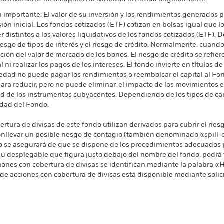
 importante: El valor de su inversión y los rendimientos generados p
sión inicial. Los fondos cotizados (ETF) cotizan en bolsas igual que l
distintos a los valores liquidativos de los fondos cotizados (ETF). D
 riesgo de tipos de interés y el riesgo de crédito. Normalmente, cuando
ón del valor de mercado de los bonos. El riesgo de crédito se refiere
 ni realizar los pagos de los intereses. El fondo invierte en títulos d
ciedad no puede pagar los rendimientos o reembolsar el capital al 
ara reducir, pero no puede eliminar, el impacto de los movimientos e
idad de los instrumentos subyacentes. Dependiendo de los tipos de c
lidad del Fondo.
rtura de divisas de este fondo utilizan derivados para cubrir el ries
onllevar un posible riesgo de contagio (también denominado «spill-ov
o se asegurará de que se dispone de los procedimientos adecuados p
nú desplegable que figura justo debajo del nombre del fondo, podrá v
cciones con cobertura de divisas se identifican mediante la palabra
 de acciones con cobertura de divisas está disponible mediante solic
PRIIP KID
Ficha informativa
Pros