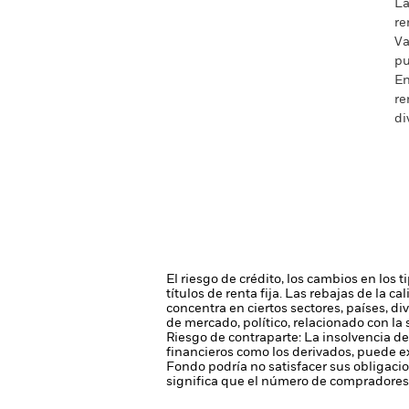
La
re
Va
pu
En
re
di
El riesgo de crédito, los cambios en los 
títulos de renta fija. Las rebajas de la c
concentra en ciertos sectores, países, d
de mercado, político, relacionado con la 
Riesgo de contraparte: La insolvencia de
financieros como los derivados, puede e
Fondo podría no satisfacer sus obligaci
significa que el número de compradores 