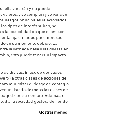
or ella variarán y no puede
os valores, y se compran y se venden
os riesgos principales relacionados
 los tipos de interés suben, se
 a la posibilidad de que el emisor
e renta fija emitidos por empresas.
Fondo en su momento debido. La
ntre la Moneda base y las divisas en
ambio, esto puede tener un impacto
go de divisas. El uso de derivados
er») a otras clases de acciones del
ara minimizar el riesgo de contagio
er un listado de todas las clases de
 «Hedged» en su nombre. Además, el
itud a la sociedad gestora del fondo.
Mostrar menos
pectus
Download