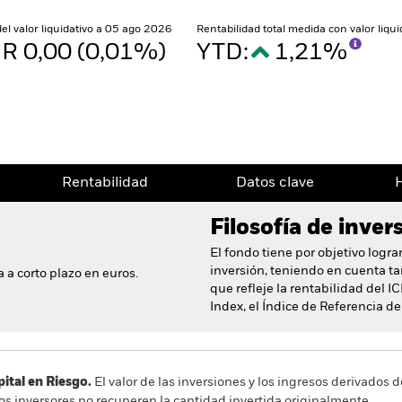
del valor liquidativo a 05 ago 2026
Rentabilidad total medida con valor liqu
R 0,00 (0,01%)
YTD:
1,21%
Rentabilidad
Datos clave
H
Filosofía de inver
El fondo tiene por objetivo logra
inversión, teniendo en cuenta ta
 a corto plazo en euros.
que refleje la rentabilidad del 
Index, el Índice de Referencia d
al en Riesgo.
El valor de las inversiones y los ingresos derivados d
os inversores no recuperen la cantidad invertida originalmente.