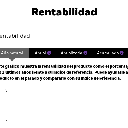
Rentabilidad
Rentabilidad
Datos clave
H
entabilidad
Año natural
Anual
Anualizada
Acumulada
ge: 2024-09-23 00:00:00 to 2026-08-05 00:00:00.
 0 to 4.5.
te gráfico muestra la rentabilidad del producto como el porcenta
s 1 últimos años frente a su índice de referencia. Puede ayudarle 
oducto en el pasado y compararlo con su índice de referencia.
art
3
r chart with 2 data series.
e chart has 1 X axis displaying categories.
e chart has 1 Y axis displaying Values. Range: 0 to 3.
2