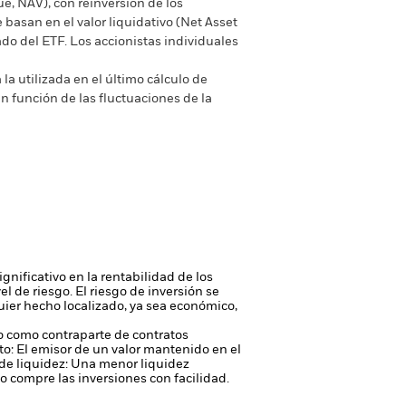
ue, NAV), con reinversión de los
basan en el valor liquidativo (Net Asset
do del ETF. Los accionistas individuales
la utilizada en el último cálculo de
n función de las fluctuaciones de la
gnificativo en la rentabilidad de los
vel de riesgo.
El riesgo de inversión se
quier hecho localizado, ya sea económico,
 o como contraparte de contratos
to: El emisor de un valor mantenido en el
de liquidez: Una menor liquidez
 compre las inversiones con facilidad.