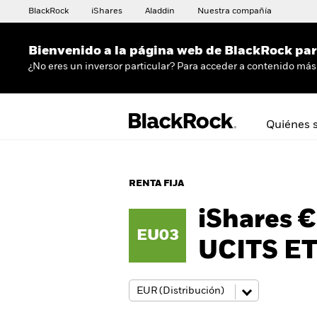
BlackRock
iShares
Aladdin
Nuestra compañía
Bienvenido a la página web de BlackRock para
¿No eres un inversor particular? Para acceder a contenido más 
Quiénes 
RENTA FIJA
iShares 
EU03
UCITS E