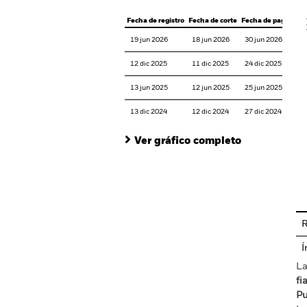
V
Fecha de registro
Fecha de corte
Fecha de pago
19 jun 2026
18 jun 2026
30 jun 2026
12 dic 2025
11 dic 2025
24 dic 2025
13 jun 2025
12 jun 2025
25 jun 2025
13 dic 2024
12 dic 2024
27 dic 2024
Ver gráfico completo
En
R
Í
La
fi
Pu