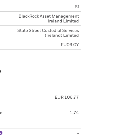
Sí
BlackRock Asset Management
Ireland Limited
State Street Custodial Services
(Ireland) Limited
EU03 GY
o
EUR 106,77
de
1,74
-