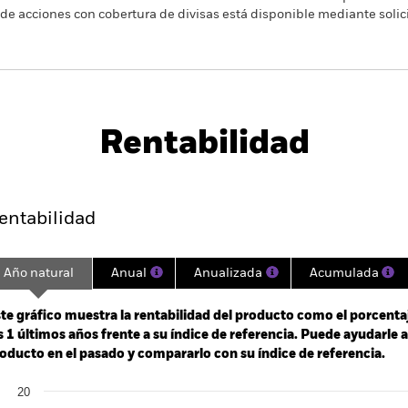
 de acciones con cobertura de divisas está disponible mediante solic
PRIIP KID
Ficha informativa
Prospectus
Rentabilidad
Rentabilidad
Datos clave
H
entabilidad
Año natural
Anual
Anualizada
Acumulada
ge: 2024-06-10 00:00:00 to 2026-08-06 00:00:00.
: -15 to 30.
te gráfico muestra la rentabilidad del producto como el porcenta
s 1 últimos años frente a su índice de referencia. Puede ayudarle 
oducto en el pasado y compararlo con su índice de referencia.
art
20
r chart with 2 data series.