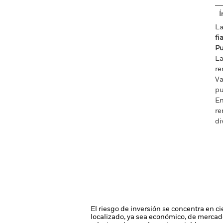
Í
La
fi
Pu
La
re
Va
pu
En
re
di
El riesgo de inversión se concentra en ci
localizado, ya sea económico, de mercado