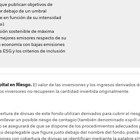
que publican objetivos de
or debajo de un umbral
ce en función de su intensidad
»).
rsión sostenible de máxima
s mejores emisores respecto de su
na economía con bajas emisiones
 ESG y los criterios de inclusión
al en Riesgo.
El valor de las inversiones y los ingresos derivados d
os inversores no recuperen la cantidad invertida originalmente.
rtura de divisas de este fondo utilizan derivados para cubrir el ries
onllevar un posible riesgo de contagio (también denominado «spill-ov
o se asegurará de que se dispone de los procedimientos adecuados p
nú desplegable que figura justo debajo del nombre del fondo, podrá v
cciones con cobertura de divisas se identifican mediante la palabra