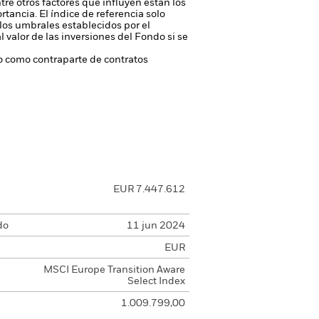
tre otros factores que influyen están los
ortancia.
El índice de referencia solo
 los umbrales establecidos por el
l valor de las inversiones del Fondo si se
 o como contraparte de contratos
EUR 7.447.612
do
11 jun 2024
EUR
MSCI Europe Transition Aware
Select Index
1.009.799,00