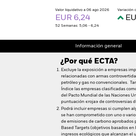
Valor liquidativo a 06 ago 2026
Variación 
EUR 6,24
EU
52 Semanas: 5,06 - 6,24
Información general
¿Por qué
ECTA
?
Excluye la exposición a empresas imp
relacionadas con armas controvertidas
petróleo y gas no convencionales. T
Índice las empresas clasificadas como
del Pacto Mundial de las Naciones U
puntuación «roja» de controversias 
Podrá incluir empresas si cumplen alg
se han comprometido con uno o varios
de emisiones de carbono aprobados po
Based Targets (objetivos basados en l
ingresos ecológicos que alcanzan el 