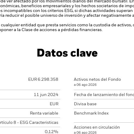
ede ver afectado por los movimientos diarios del mercado bursátil. En
económicas, beneficios empresariales y los hechos societarios de imp
s incompatibles con los criterios ESG, si dichas actividades superan
ría reducir el posible universo de inversión y afectar negativamente a
 cualquier entidad que presta servicios como la custodia de activos,
poner a la Clase de acciones a pérdidas financieras.
Datos clave
EUR 6.298.358
Activos netos del Fondo
a 06 ago 2026
11 jun 2024
Fecha de lanzamiento del fon
EUR
Divisa base
Renta variable
Benchmark Index
rtículo 8 - ESG Caracteristicas
Acciones en circulación
0,12%
a 06 ago 2026