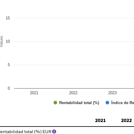
e chart has 1 X axis displaying categories.
e chart has 1 Y axis displaying Values. Range: 0 to 20.
15
alues
10
5
0
2021
2022
2023
Índice de Re
Rentabilidad total (%)
d of interactive chart.
2021
2022
entabilidad total (%) EUR