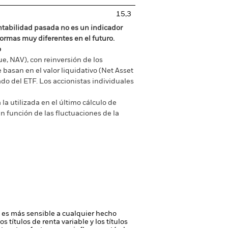
15,3
ntabilidad pasada no es un indicador
formas muy diferentes en el futuro.
o
ue, NAV), con reinversión de los
basan en el valor liquidativo (Net Asset
do del ETF. Los accionistas individuales
la utilizada en el último cálculo de
n función de las fluctuaciones de la
do es más sensible a cualquier hecho
los títulos de renta variable y los títulos