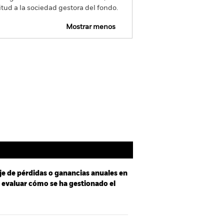
itud a la sociedad gestora del fondo.
Mostrar menos
SFDR Web Disclosure
Download
oldings
Literatura
je de pérdidas o ganancias anuales en
a evaluar cómo se ha gestionado el