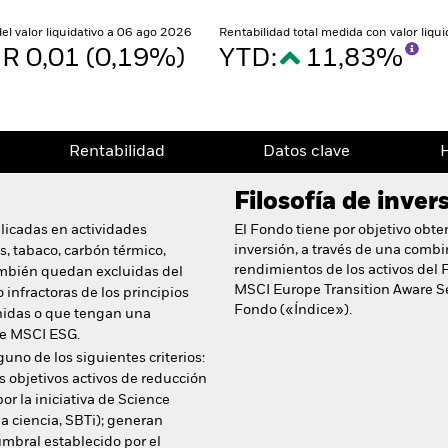
del valor liquidativo a 06 ago 2026
Rentabilidad total medida con valor liqu
R 0,01 (0,19%)
YTD:
11,83%
Rentabilidad
Datos clave
H
Filosofía de inver
licadas en actividades
El Fondo tiene por objetivo obte
inversión, a través de una combin
, tabaco, carbón térmico,
rendimientos de los activos del F
ambién quedan excluidas del
MSCI Europe Transition Aware Sel
 infractoras de los principios
Fondo («Índice»).
nidas o que tengan una
de MSCI ESG.
uno de los siguientes criterios:
 objetivos activos de reducción
r la iniciativa de Science
a ciencia, SBTi); generan
umbral establecido por el