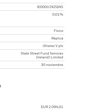
IE000U3XZQN5
0,01%
Físico
Réplica
iShares V plc
State Street Fund Services
(Ireland) Limited
30 noviembre
o
EUR 2.094,01