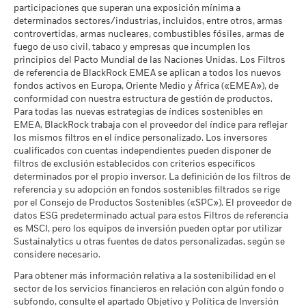
de Exposición al Carbono de
pasadas.
La rentabilidad pasada no es un indicador fiable de
participaciones que superan una exposición mínima a
MSCI (toneladas de
la rentabilidad futura. Los mercados podrían evolucionar de
determinados sectores/industrias, incluidos, entre otros, armas
MSCI - Arenas Bituminosas
-
emisiones de CO2 / millón de
formas muy diferentes en el futuro. Puede ayudarle a evaluar
controvertidas, armas nucleares, combustibles fósiles, armas de
a -
$ en ventas)
fuego de uso civil, tabaco y empresas que incumplen los
cómo se ha gestionado el fondo en el pasado
a 17 jul 2026
principios del Pacto Mundial de las Naciones Unidas. Los Filtros
La rentabilidad se muestra tomando como base el Valor
Porcentaje de Cobertura ESG
96,56
de referencia de BlackRock EMEA se aplican a todos los nuevos
Liquidativo (VL), con reinversión de los ingresos brutos
de MSCI
fondos activos en Europa, Oriente Medio y África («EMEA»), de
cuando corresponda. La rentabilidad de su inversión puede
Cobertura de Implicación
-
a 17 jul 2026
conformidad con nuestra estructura de gestión de productos.
Empresarial
aumentar o disminuir como resultado de las fluctuaciones del
Para todas las nuevas estrategias de índices sostenibles en
a -
Puntuación de Calidad ESG
95,91
valor de las divisas si su inversión se realiza en una divisa
EMEA, BlackRock trabaja con el proveedor del índice para reflejar
de MSCI - Percentil entre
distinta de la utilizada para el cálculo de la rentabilidad
Porcentaje del Fondo no
los mismos filtros en el índice personalizado. Los inversores
-
Empresas Similares
pasada. Fuente: Blackrock
cubierto
cualificados con cuentas independientes pueden disponer de
a 17 jul 2026
a -
filtros de exclusión establecidos con criterios específicos
Fondos en Grupo de
562
determinados por el propio inversor. La definición de los filtros de
Características Similares
referencia y su adopción en fondos sostenibles filtrados se rige
Las exposiciones a Implicación Empresarial de BlackRock
a 17 jul 2026
por el Consejo de Productos Sostenibles («SPC»). El proveedor de
indicadas anteriormente para Carbón Térmico y Arenas
datos ESG predeterminado actual para estos Filtros de referencia
Bituminosas se calculan y notifican para aquellas empresas
Porcentaje de Cobertura de la
97,05
es MSCI, pero los equipos de inversión pueden optar por utilizar
Media Ponderada de
en las que más de un 5 % de sus ingresos proceden de la
Intensidad de Carbono de
Sustainalytics u otras fuentes de datos personalizadas, según se
explotación de carbón térmico o arenas bituminosas de
MSCI
considere necesario.
acuerdo con lo definido por MSCI ESG Research. Para la
a 17 jul 2026
exposición a empresas que generen cualquier ingreso de la
Para obtener más información relativa a la sostenibilidad en el
explotación de carbón térmico o arenas bituminosas (siendo
sector de los servicios financieros en relación con algún fondo o
Todos los datos proceden de las Calificaciones de Fondos
en este caso el umbral de ingresos del 0 %), de acuerdo con lo
subfondo, consulte el apartado Objetivo y Política de Inversión