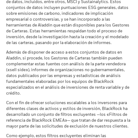
de datos, incluidos, entre otros, MSCI y Sustainalytics. Estos
Puede consultar la metodología de MSCI en relación con los
2
Periodo de mantenimiento recomendado : 5 meses
cambian el objetivo de inversión de un fondo ni limitan el
cuando se disponga de ellos. Consulte nuestra
Declaración
conjuntos de datos incluyen puntuaciones ESG generales, datos
Frecuencia de negociación
Monetario diaria
parámetros de Implicación Empresarial a través de los
Ver todos los documentos
Ejemplo de inversión EUR 10.000
sobre la integración de factores ESG relativa a toda la firma
si
universo invertible del mismo, por lo que no determinan que
sobre emisiones de carbono, indicadores de implicación
enlaces ofrecidos
más abajo.
desea más información sobre este enfoque y la
SEDOL
BMXHNJ1
un fondo vaya a adoptar una estrategia de inversión centrada
empresarial o controversias, y se han incorporado a las
1
documentación del fondo sobre cómo se consideran estos
a
en ASG o en el impacto ni filtros de exclusión.
Para más
herramientas de Aladdin que están disponibles para los Gestores
MSCI - Armas Controvertidas
-
riesgos materiales dentro de este producto, cuando proceda.
de Carteras. Estas herramientas respaldan todo el proceso de
información sobre la estrategia de inversión de un fondo,
Escenarios
inversión, desde la investigación hasta la creación y el modelado
consulta el folleto del fondo.
a -
0
de las carteras, pasando por la elaboración de informes.
2021
2022
2023
2024
2025
No se garantiza una rentabilidad mínima. Pod
Mínimo
MSCI - Armas Nucleares
-
Revisa las metodologías de MSCI en que se fundamentan las
Además de disponer de acceso a estos conjuntos de datos en
a -
características de sostenibilidad en los
Rentabilidad total (%)
siguientes
enlaces.
Aladdin, si procede, los Gestores de Carteras también pueden
Lo que puede recibir una vez deducidos los 
Tensión
complementar estas fuentes con análisis de la parte vendedora
MSCI - Armas de Fuego de
-
Rendimiento medio cada año
End of interactive chart.
(«sell side»), informes de organizaciones no gubernamentales,
Uso Civil
Calificación de Fondos ESG
AA
datos publicados por las empresas y estadísticas de análisis
a -
Lo que puede recibir una vez deducidos los 
de MSCI (AAA-CCC)
Desfavorable
2021
2022
2023
2024
2025
fundamentales elaboradas por los equipos de BlackRock
Rendimiento medio cada año
a 17 jul 2026
MSCI - Tabaco
-
especializados en el análisis de inversiones de renta variable y de
a -
Rentabilidad
crédito.
Puntuación de Calidad ESG
7,83
3,9
2,8
Lo que puede recibir una vez deducidos los 
total (%) EUR
Moderado
de MSCI (0-10)
Rendimiento medio cada año
MSCI - Empresas que no
-
Con el fin de ofrecer soluciones escalables a los inversores para
a 17 jul 2026
cumplen lo establecido en el
diferentes clases de activos y estilos de inversión, BlackRock ha
La rentabilidad se indica tras deducir los gastos corrientes.
Pacto Mundial de las
Lo que puede recibir una vez deducidos los 
Clasificación Global de
Target Maturity Bond EUR
desarrollado un conjunto de filtros excluyentes —los «Filtros de
Favorable
Naciones Unidas
Las eventuales comisiones de entrada/salida quedan
Rendimiento medio cada año
Fondos de Lipper
2020+
referencia de BlackRock EMEA»— que tratan de dar respuesta a la
a -
excluidas del cálculo.
a 17 jul 2026
mayor parte de las solicitudes de exclusión de nuestros clientes.
El escenario de tensión muestra lo que usted podría recibir en
MSCI - Carbón Térmico
-
Las cifras mostradas hacen referencia a rentabilidades
circunstancias extremas de los mercados.
Intensidad Media Ponderada
141,59
Como ejemplo, estos filtros excluyentes eliminan las
a -