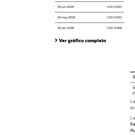
30 jun 2026
USD 0,093
29 may 2026
USD 0,093
30 abr 2026
USD 0,088
Ver gráfico completo
En
R
Í
La
qu
La
fi
Pu