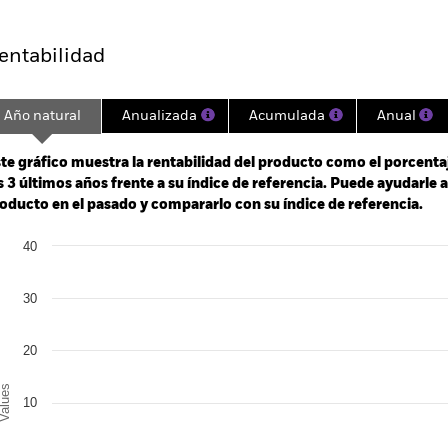
entabilidad
Año natural
Anualizada
Acumulada
Anual
ge: 2022-09-30 00:00:00 to 2026-07-31 00:00:00.
: 0 to 90.
te gráfico muestra la rentabilidad del producto como el porcenta
s 3 últimos años frente a su índice de referencia. Puede ayudarle 
oducto en el pasado y compararlo con su índice de referencia.
art
40
r chart with 2 data series.
e chart has 1 X axis displaying categories.
e chart has 1 Y axis displaying Values. Range: -20 to 40.
30
20
alues
10