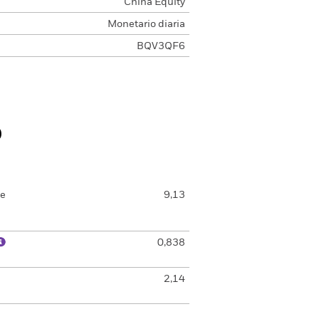
China Equity
Monetario diaria
BQV3QF6
o
de
9,13
0,838
2,14