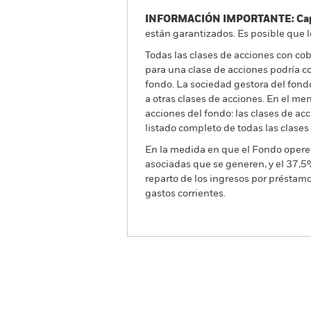
INFORMACIÓN IMPORTANTE: Capit
están garantizados. Es posible que l
Todas las clases de acciones con cobe
para una clase de acciones podría c
fondo. La sociedad gestora del fond
a otras clases de acciones. En el me
acciones del fondo: las clases de a
listado completo de todas las clases
En la medida en que el Fondo opere 
asociadas que se generen, y el 37,5
reparto de los ingresos por préstam
gastos corrientes.
BGF China Fund
Información general
R