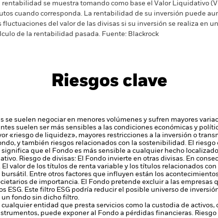
 rentabilidad se muestra tomando como base el Valor Liquidativo (VL
utos cuando corresponda. La rentabilidad de su inversión puede au
s fluctuaciones del valor de las divisas si su inversión se realiza en un
lculo de la rentabilidad pasada. Fuente: Blackrock
Riesgos clave
 se suelen negociar en menores volúmenes y sufren mayores variac
es suelen ser más sensibles a las condiciones económicas y políti
r «riesgo de liquidez», mayores restricciones a la inversión o transmi
ondo, y también riesgos relacionados con la sostenibilidad.
El riesgo
o significa que el Fondo es más sensible a cualquier hecho localizado
ativo.
Riesgo de divisas: El Fondo invierte en otras divisas. En consec
.
El valor de los títulos de renta variable y los títulos relacionados co
ursátil. Entre otros factores que influyen están los acontecimientos 
cietarios de importancia.
El Fondo pretende excluir a las empresas 
os ESG. Este filtro ESG podría reducir el posible universo de inversió
un fondo sin dicho filtro.
 cualquier entidad que presta servicios como la custodia de activos,
instrumentos, puede exponer al Fondo a pérdidas financieras.
Riesgo 