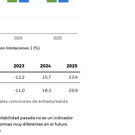
2024
2025
con limitaciones 1 (%)
2023
2024
2025
-12,2
15,7
23,4
-11,0
18,3
29,9
tuales comisiones de entrada/salida
ntabilidad pasada no es un indicador
formas muy diferentes en el futuro.
o