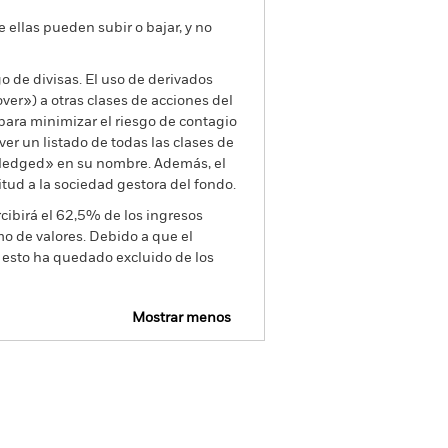
e ellas pueden subir o bajar, y no
go de divisas. El uso de derivados
er») a otras clases de acciones del
ara minimizar el riesgo de contagio
er un listado de todas las clases de
 «Hedged» en su nombre. Además, el
itud a la sociedad gestora del fondo.
cibirá el 62,5% de los ingresos
o de valores. Debido a que el
 esto ha quedado excluido de los
Mostrar menos
losure
Prospectus
Download
Holdings
Literatura