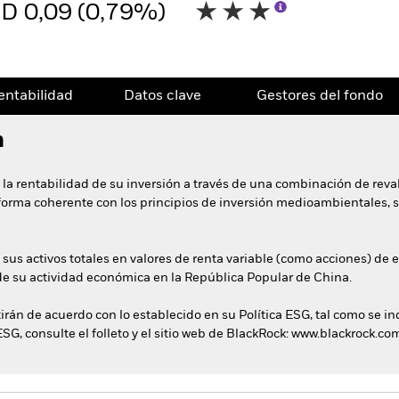
D 0,09 (0,79%)
entabilidad
Datos clave
Gestores del fondo
n
 la rentabilidad de su inversión a través de una combinación de reval
e forma coherente con los principios de inversión medioambientales, 
 sus activos totales en valores de renta variable (como acciones) de
e su actividad económica en la República Popular de China.
tirán de acuerdo con lo establecido en su Política ESG, tal como se in
ESG, consulte el folleto y el sitio web de BlackRock: www.blackrock.