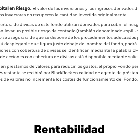
al en Riesgo.
El valor de las inversiones y los ingresos derivados d
os inversores no recuperen la cantidad invertida originalmente.
rtura de divisas de este fondo utilizan derivados para cubrir el ries
onllevar un posible riesgo de contagio (también denominado «spill-ov
o se asegurará de que se dispone de los procedimientos adecuados p
nú desplegable que figura justo debajo del nombre del fondo, podrá v
cciones con cobertura de divisas se identifican mediante la palabra
 de acciones con cobertura de divisas está disponible mediante solic
en préstamos de valores para reducir los gastos, el propio Fondo per
% restante se recibirá por BlackRock en calidad de agente de préstam
os de valores no incrementa los costes de funcionamiento del Fondo,
PRIIP KID
Ficha informativa
SFDR Web Disc
Rentabilidad
entabilidad
Datos clave
Gestores del fondo