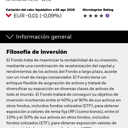
52 Semanas: 11,91 - 12,92
España
Change location
Variación del valor liquidativo a 06 ago 2026
Morningstar Rating
EUR -0,01 (-0,09%)
BlackRock
Información general
iShares
Aladdin
Filosofía de inversión
El Fondo trata de maximizar la rentabilidad de su inversión,
Nuestra compañía
mediante una combinación de revalorización del capital y
rendimientos de los activos del Fondo a largo plazo, acorde
con un nivel de riesgo conservador. El Fondo tiene un
enfoque flexible de asignación de activos y tratará de
diversificar su exposición en diversas clases de activos de
todo el mundo. El Fondo tratará de conseguir su objetivo de
inversión invirtiendo entre el 40% y el 90% de sus activos en
otros fondos, incluidos fondos cotizados (ETF), para obtener
exposición a valores de renta fija (RF) (como bonos), entre el
10% y el 50% de sus activos en otros fondos, incluidos
fondos cotizados (ETF), para obtener exposición valores de