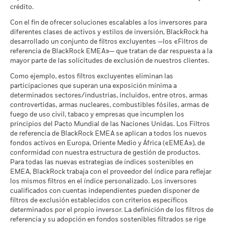
La rentabilidad se muestra tomando como base el Valor
a 30 jun 2026
crédito.
Puntuación de Calidad ESG
5,90
Lo que puede recibir una vez deducidos los 
Liquidativo (VL), con reinversión de los ingresos brutos
Moderado
de MSCI (0-10)
Rendimiento medio cada año
MSCI - Empresas que no
0,00%
Con el fin de ofrecer soluciones escalables a los inversores para
cuando corresponda. La rentabilidad de su inversión puede
a 17 jul 2026
cumplen lo establecido en el
diferentes clases de activos y estilos de inversión, BlackRock ha
aumentar o disminuir como resultado de las fluctuaciones del
Pacto Mundial de las
Lo que puede recibir una vez deducidos los 
Clasificación Global de
Bond Global USD
desarrollado un conjunto de filtros excluyentes —los «Filtros de
Favorable
Naciones Unidas
valor de las divisas si su inversión se realiza en una divisa
Rendimiento medio cada año
Fondos de Lipper
referencia de BlackRock EMEA»— que tratan de dar respuesta a la
a 30 jun 2026
distinta de la utilizada para el cálculo de la rentabilidad
a 17 jul 2026
mayor parte de las solicitudes de exclusión de nuestros clientes.
El escenario de tensión muestra lo que usted podría recibir en
pasada. Fuente: Blackrock
MSCI - Carbón Térmico
0,00%
circunstancias extremas de los mercados.
Intensidad Media Ponderada
123,00
Como ejemplo, estos filtros excluyentes eliminan las
a 30 jun 2026
de Exposición al Carbono de
participaciones que superan una exposición mínima a
MSCI (toneladas de
determinados sectores/industrias, incluidos, entre otros, armas
MSCI - Arenas Bituminosas
0,00%
emisiones de CO2 / millón de
controvertidas, armas nucleares, combustibles fósiles, armas de
a 30 jun 2026
$ en ventas)
fuego de uso civil, tabaco y empresas que incumplen los
a 17 jul 2026
principios del Pacto Mundial de las Naciones Unidas. Los Filtros
Porcentaje de Cobertura ESG
95,58
de referencia de BlackRock EMEA se aplican a todos los nuevos
de MSCI
fondos activos en Europa, Oriente Medio y África («EMEA»), de
Cobertura de Implicación
53,16%
a 17 jul 2026
conformidad con nuestra estructura de gestión de productos.
Empresarial
Para todas las nuevas estrategias de índices sostenibles en
a 30 jun 2026
Puntuación de Calidad ESG
27,53
EMEA, BlackRock trabaja con el proveedor del índice para reflejar
de MSCI - Percentil entre
Porcentaje del Fondo no
los mismos filtros en el índice personalizado. Los inversores
48,10%
Empresas Similares
cubierto
cualificados con cuentas independientes pueden disponer de
a 17 jul 2026
a 30 jun 2026
filtros de exclusión establecidos con criterios específicos
Fondos en Grupo de
494
determinados por el propio inversor. La definición de los filtros de
Características Similares
referencia y su adopción en fondos sostenibles filtrados se rige
Las exposiciones a Implicación Empresarial de BlackRock