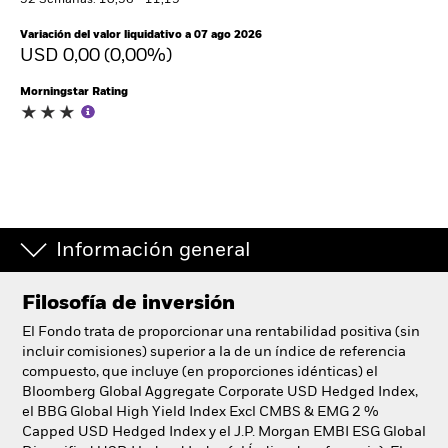
52 Semanas: 10,56 - 11,19
España
Change location
Variación del valor liquidativo a 07 ago 2026
USD 0,00 (0,00%)
BlackRock
Morningstar Rating
iShares
Aladdin
Nuestra compañía
Información general
Filosofía de inversión
El Fondo trata de proporcionar una rentabilidad positiva (sin
incluir comisiones) superior a la de un índice de referencia
compuesto, que incluye (en proporciones idénticas) el
Bloomberg Global Aggregate Corporate USD Hedged Index,
el BBG Global High Yield Index Excl CMBS & EMG 2 %
Capped USD Hedged Index y el J.P. Morgan EMBI ESG Global