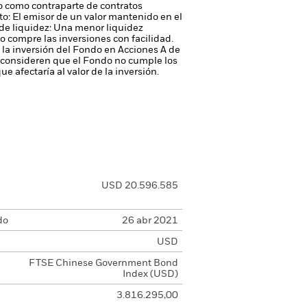
 o como contraparte de contratos
to: El emisor de un valor mantenido en el
de liquidez: Una menor liquidez
 compre las inversiones con facilidad.
e la inversión del Fondo en Acciones A de
C consideren que el Fondo no cumple los
ue afectaría al valor de la inversión.
USD 20.596.585
do
26 abr 2021
USD
FTSE Chinese Government Bond
Index (USD)
3.816.295,00