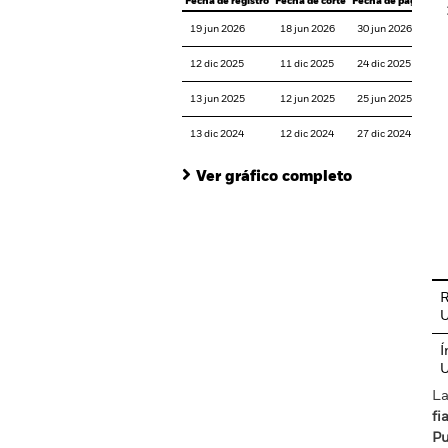
Fecha de registro
Fecha de corte
Fecha de pago
19 jun 2026
18 jun 2026
30 jun 2026
12 dic 2025
11 dic 2025
24 dic 2025
13 jun 2025
12 jun 2025
25 jun 2025
13 dic 2024
12 dic 2024
27 dic 2024
Ver gráfico completo
En
R
Í
La
fi
Pu