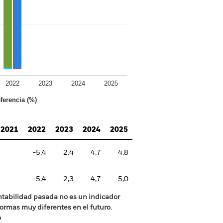
2022
2023
2024
2025
ferencia (%)
2021
2022
2023
2024
2025
-5,4
2,4
4,7
4,8
-5,4
2,3
4,7
5,0
ntabilidad pasada no es un indicador
formas muy diferentes en el futuro.
o