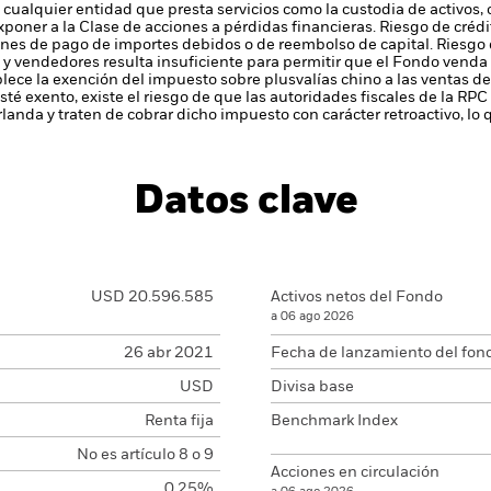
 cualquier entidad que presta servicios como la custodia de activos,
xponer a la Clase de acciones a pérdidas financieras.
Riesgo de crédi
ones de pago de importes debidos o de reembolso de capital.
Riesgo 
y vendedores resulta insuficiente para permitir que el Fondo venda o
ablece la exención del impuesto sobre plusvalías chino a las ventas d
té exento, existe el riesgo de que las autoridades fiscales de la RP
Irlanda y traten de cobrar dicho impuesto con carácter retroactivo, lo q
Datos clave
USD 20.596.585
Activos netos del Fondo
a 06 ago 2026
26 abr 2021
Fecha de lanzamiento del fon
USD
Divisa base
Renta fija
Benchmark Index
No es artículo 8 o 9
Acciones en circulación
0,25%