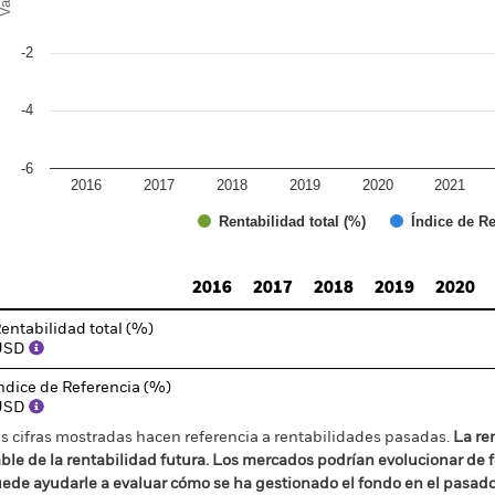
-2
-4
-6
2016
2017
2018
2019
2020
2021
Índice de Re
Rentabilidad total (%)
d of interactive chart.
2016
2017
2018
2019
2020
entabilidad total (%)
USD
ndice de Referencia (%)
USD
s cifras mostradas hacen referencia a rentabilidades pasadas.
La re
able de la rentabilidad futura. Los mercados podrían evolucionar de 
ede ayudarle a evaluar cómo se ha gestionado el fondo en el pasad