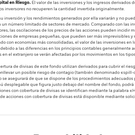
al en Riesgo.
El valor de las inversiones y los ingresos derivados d
os inversores no recuperen la cantidad invertida originalmente.
su inversión y los rendimientos generados por ella variarán y no pue
 en un número limitado de sectores de mercado. Comparado con las in
tores, las oscilaciones de los precios de las acciones pueden incidir má
ciones de empresas pequeñas, que pueden ser más imprevisibles y 
o con economías más consolidadas, el valor de las inversiones en
, debido a las diferencias en los principios contables generalmente a
s en el extranjero se verán afectadas por los movimientos en los tipo
rtura de divisas de este fondo utilizan derivados para cubrir el ries
onllevar un posible riesgo de contagio (también denominado «spill-ov
o se asegurará de que se dispone de los procedimientos adecuados p
nú desplegable que figura justo debajo del nombre del fondo, podrá v
cciones con cobertura de divisas se identifican mediante la palabra
 de acciones con cobertura de divisas está disponible mediante solic
PRIIP KID
Ficha informativa
Pros