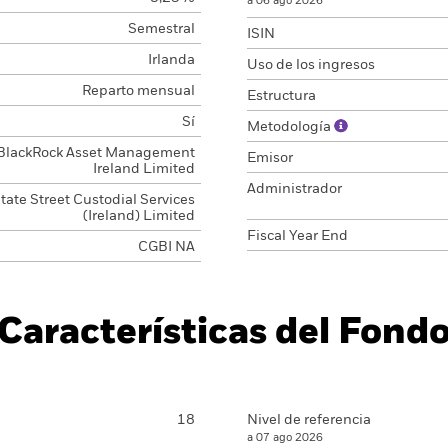
a 06 ago 2026
Semestral
ISIN
Irlanda
Uso de los ingresos
Reparto mensual
Estructura
Sí
Metodología
BlackRock Asset Management
Emisor
Ireland Limited
Administrador
tate Street Custodial Services
(Ireland) Limited
Fiscal Year End
CGBI NA
Características del Fond
18
Nivel de referencia
a 07 ago 2026