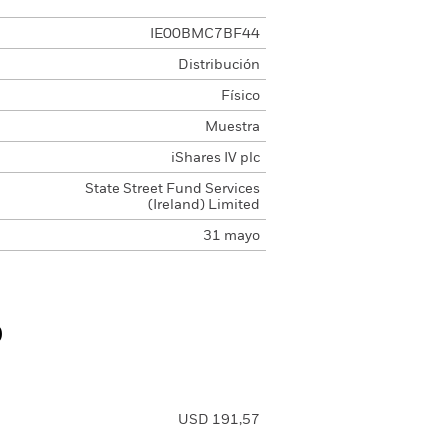
IE00BMC7BF44
Distribución
Físico
Muestra
iShares IV plc
State Street Fund Services
(Ireland) Limited
31 mayo
o
USD 191,57