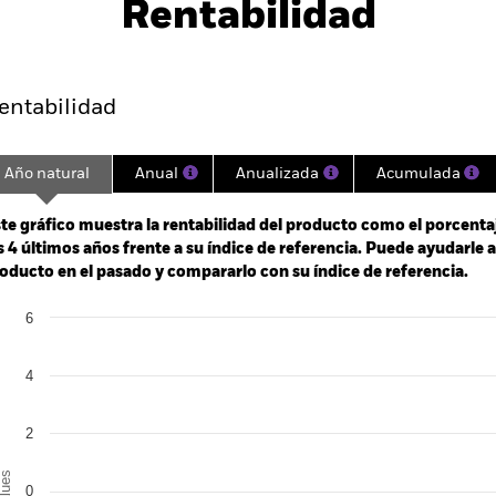
Rentabilidad
Rentabilidad
Datos clave
H
entabilidad
Año natural
Anual
Anualizada
Acumulada
ge: 2008-07-28 00:00:00 to 2026-08-06 00:00:00.
: -10 to 20.
te gráfico muestra la rentabilidad del producto como el porcenta
s 4 últimos años frente a su índice de referencia. Puede ayudarle 
oducto en el pasado y compararlo con su índice de referencia.
art
6
r chart with 2 data series.
e chart has 1 X axis displaying categories.
e chart has 1 Y axis displaying Values. Range: -6 to 6.
4
2
alues
0