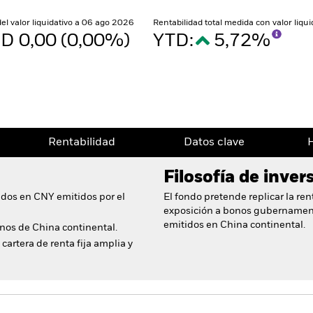
del valor liquidativo a 06 ago 2026
Rentabilidad total medida con valor liqu
D 0,00 (0,00%)
YTD:
5,72%
Rentabilidad
Datos clave
H
Filosofía de inver
dos en CNY emitidos por el
El fondo pretende replicar la re
exposición a bonos gubername
emitidos en China continental.
onos de China continental.
cartera de renta fija amplia y