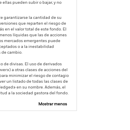
e ellas pueden subir o bajar, y no
de garantizarse la cantidad de su
versiones que reparten el riesgo de
s en el valor total de este fondo. El
menos líquidas que las de acciones
 los mercados emergentes puede
ceptados o a la inestabilidad
s de cambio.
go de divisas. El uso de derivados
er») a otras clases de acciones del
ara minimizar el riesgo de contagio
er un listado de todas las clases de
 «Hedged» en su nombre. Además, el
itud a la sociedad gestora del fondo.
Mostrar menos
pectus
Download