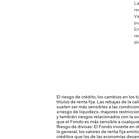
La
re
Va
pu
En
re
di
El riesgo de crédito, los cambios en los 
títulos de renta fija. Las rebajas de la c
suelen ser más sensibles a las condicio
«riesgo de liquidez», mayores restriccion
y también riesgos relacionados con la so
que el Fondo es más sensible a cualquier
Riesgo de divisas: El Fondo invierte en o
lo general, los valores de renta fija e
crédito» que los de las economías desarr