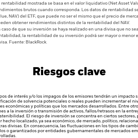
 rentabilidad mostrada se basa en el valor liquidativo (Net Asset Val
ndimientos brutos cuando corresponda. Los datos de rentabilidad se 
lue, NAV) del ETF, que puede no ser el mismo que el precio de merca
eden obtener rendimientos distintos de la rentabilidad del NAV.
 caso de que su inversión se haya realizado en una divisa que no sea 
ntabilidad, la rentabilidad de su inversión podrá ser mayor o menor e
visa.
Fuente:
BlackRock.
Riesgos clave
tipos de interés y/o los impagos de los emisores tendrán un impacto si
alificación de solvencia potenciales o reales pueden incrementar el ni
nes económicas y políticas que los mercados desarrollados. Entre otr
es a la inversión o transmisión de activos, fallos/retrasos en la ent
stenibilidad.
El riesgo de inversión se concentra en ciertos sectores, 
 hecho localizado, ya sea económico, de mercado, político, relaciona
tras divisas. En consecuencia, las fluctuaciones en los tipos de cambi
mitidos o garantizados por entidades gubernamentales de mercados e
olladas.