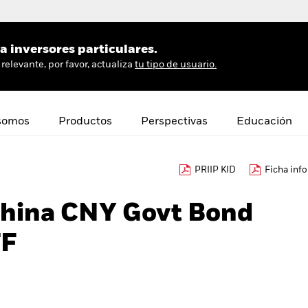
 inversores particulares.
relevante, por favor, actualiza
tu tipo de usuario.
somos
Productos
Perspectivas
Educación
PRIIP KID
Ficha inf
China CNY Govt Bond
TF