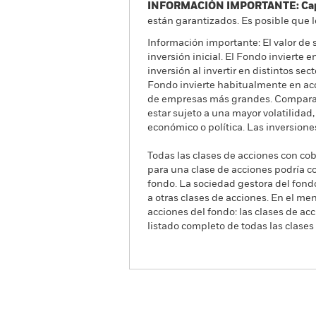
INFORMACIÓN IMPORTANTE: Capit
están garantizados. Es posible que l
Información importante: El valor de 
inversión inicial. El Fondo invierte
inversión al invertir en distintos sec
Fondo invierte habitualmente en ac
de empresas más grandes. Comparad
estar sujeto a una mayor volatilidad
económico o política. Las inversione
Todas las clases de acciones con cobe
para una clase de acciones podría c
fondo. La sociedad gestora del fond
a otras clases de acciones. En el me
acciones del fondo: las clases de a
listado completo de todas las clases
iShares China CNY Govt
Bond UCITS ETF