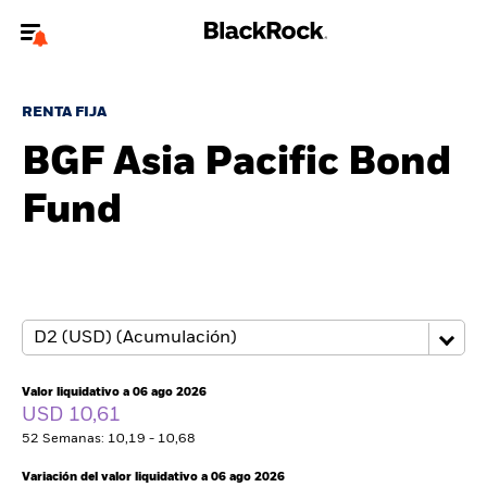
Bienvenido a la página web de BlackRock para inversores
particulares.
RENTA FIJA
¿No eres un inversor particular? Para acceder a contenido más
BGF Asia Pacific Bond
relevante, por favor, actualiza
tu tipo de usuario.
Fund
Quiénes somos
Productos
Perspectivas
Educación
Valor liquidativo a 06 ago 2026
USD 10,61
52 Semanas: 10,19 - 10,68
Particulares
Variación del valor liquidativo a 06 ago 2026