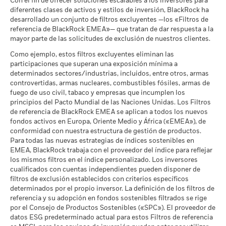
Con el fin de ofrecer soluciones escalables a los inversores para
a 17 jul 2026
cumplen lo establecido en el
diferentes clases de activos y estilos de inversión, BlackRock ha
Pacto Mundial de las
Las cifras mostradas hacen referencia a rentabilidades
Lo que puede recibir una vez deducidos los 
Clasificación Global de
Bond Asia Pacific HC
desarrollado un conjunto de filtros excluyentes —los «Filtros de
Favorable
Naciones Unidas
Rendimiento medio cada año
pasadas.
La rentabilidad pasada no es un indicador fiable de
Fondos de Lipper
referencia de BlackRock EMEA»— que tratan de dar respuesta a la
a 30 jun 2026
la rentabilidad futura. Los mercados podrían evolucionar de
a 17 jul 2026
mayor parte de las solicitudes de exclusión de nuestros clientes.
El escenario de tensión muestra lo que usted podría recibir en
formas muy diferentes en el futuro. Puede ayudarle a evaluar
MSCI - Carbón Térmico
1,31%
circunstancias extremas de los mercados.
Intensidad Media Ponderada
126,93
Como ejemplo, estos filtros excluyentes eliminan las
cómo se ha gestionado el fondo en el pasado
a 30 jun 2026
de Exposición al Carbono de
participaciones que superan una exposición mínima a
La rentabilidad se muestra tomando como base el Valor
MSCI (toneladas de
determinados sectores/industrias, incluidos, entre otros, armas
MSCI - Arenas Bituminosas
0,00%
emisiones de CO2 / millón de
Liquidativo (VL), con reinversión de los ingresos brutos
controvertidas, armas nucleares, combustibles fósiles, armas de
a 30 jun 2026
$ en ventas)
cuando corresponda. La rentabilidad de su inversión puede
fuego de uso civil, tabaco y empresas que incumplen los
a 17 jul 2026
aumentar o disminuir como resultado de las fluctuaciones del
principios del Pacto Mundial de las Naciones Unidas. Los Filtros
valor de las divisas si su inversión se realiza en una divisa
Porcentaje de Cobertura ESG
69,29
de referencia de BlackRock EMEA se aplican a todos los nuevos
de MSCI
distinta de la utilizada para el cálculo de la rentabilidad
fondos activos en Europa, Oriente Medio y África («EMEA»), de
Cobertura de Implicación
57,42%
a 17 jul 2026
conformidad con nuestra estructura de gestión de productos.
pasada. Fuente: Blackrock
Empresarial
Para todas las nuevas estrategias de índices sostenibles en
a 30 jun 2026
Puntuación de Calidad ESG
95,17
EMEA, BlackRock trabaja con el proveedor del índice para reflejar
de MSCI - Percentil entre
Porcentaje del Fondo no
los mismos filtros en el índice personalizado. Los inversores
42,55%
Empresas Similares
cubierto
cualificados con cuentas independientes pueden disponer de
a 17 jul 2026
a 30 jun 2026
filtros de exclusión establecidos con criterios específicos
Fondos en Grupo de
145
determinados por el propio inversor. La definición de los filtros de
Características Similares
referencia y su adopción en fondos sostenibles filtrados se rige
Las exposiciones a Implicación Empresarial de BlackRock
a 17 jul 2026
por el Consejo de Productos Sostenibles («SPC»). El proveedor de
indicadas anteriormente para Carbón Térmico y Arenas
datos ESG predeterminado actual para estos Filtros de referencia
Bituminosas se calculan y notifican para aquellas empresas
Porcentaje de Cobertura de la
65,23