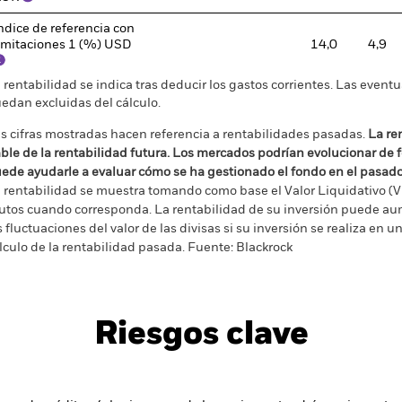
ndice de referencia con
imitaciones 1 (%) USD
14,0
4,9
 rentabilidad se indica tras deducir los gastos corrientes. Las even
edan excluidas del cálculo.
s cifras mostradas hacen referencia a rentabilidades pasadas.
La re
able de la rentabilidad futura. Los mercados podrían evolucionar de 
ede ayudarle a evaluar cómo se ha gestionado el fondo en el pasad
 rentabilidad se muestra tomando como base el Valor Liquidativo (VL
utos cuando corresponda. La rentabilidad de su inversión puede au
s fluctuaciones del valor de las divisas si su inversión se realiza en un
lculo de la rentabilidad pasada. Fuente: Blackrock
Riesgos clave