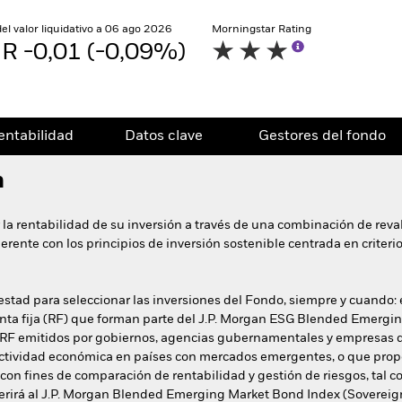
del valor liquidativo a 06 ago 2026
Morningstar Rating
R -0,01 (-0,09%)
entabilidad
Datos clave
Gestores del fondo
n
 la rentabilidad de su inversión a través de una combinación de reval
erente con los principios de inversión sostenible centrada en criter
testad para seleccionar las inversiones del Fondo, siempre y cuando:
 renta fija (RF) que forman parte del J.P. Morgan ESG Blended Emerg
de RF emitidos por gobiernos, agencias gubernamentales y empresas q
actividad económica en países con mercados emergentes, o que propo
e con fines de comparación de rentabilidad y gestión de riesgos, tal
referirá al J.P. Morgan Blended Emerging Market Bond Index (Sovere