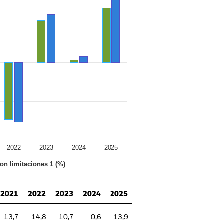
2022
2023
2024
2025
con limitaciones 1 (%)
2021
2022
2023
2024
2025
-13,7
-14,8
10,7
0,6
13,9