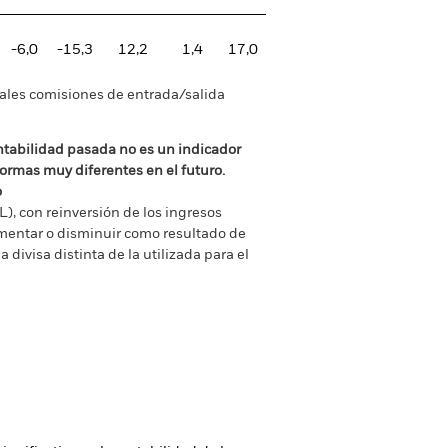
-6,0
-15,3
12,2
1,4
17,0
tuales comisiones de entrada/salida
ntabilidad pasada no es un indicador
formas muy diferentes en el futuro.
o
), con reinversión de los ingresos
mentar o disminuir como resultado de
a divisa distinta de la utilizada para el