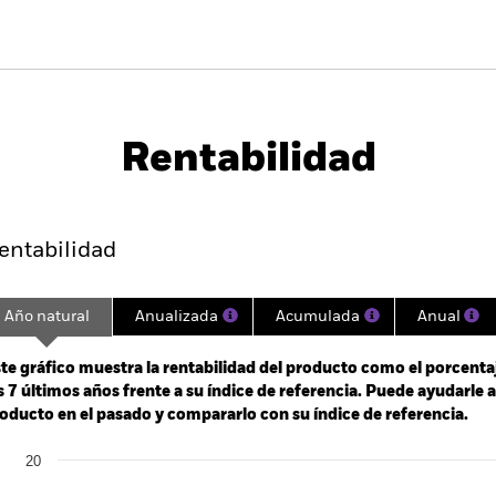
PRIIP KID
Ficha informativa
s Blended
SFDR Web Disclosure
Download
Rentabilidad
entabilidad
Datos clave
Gestores del fondo
entabilidad
Año natural
Anualizada
Acumulada
Anual
ge: 2018-07-01 00:00:00 to 2026-07-31 00:00:00.
: -30 to 60.
te gráfico muestra la rentabilidad del producto como el porcenta
s 7 últimos años frente a su índice de referencia. Puede ayudarle 
oducto en el pasado y compararlo con su índice de referencia.
art
20
r chart with 2 data series.
e chart has 1 X axis displaying categories.