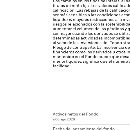
Los cambios en los tipos de interés, el r
títulos de renta fija. Los valores califi
calificación. Las rebajas de la calificac
ser más sensibles a las condiciones econ
liquidez», mayores restricciones a la inv
riesgos relacionados con la sostenibilid
aumentar el volumen de las pérdidas y g
ser mayor cuando los derivados se utili
determinadas actividades incompatibles c
al valor de las inversiones del Fondo si 
Riesgo de contraparte: La insolvencia de
financieros como los derivados u otros 
mantenido en el Fondo puede que desati
menor liquidez significa que el número 
facilidad.
Activos netos del Fondo
a 06 ago 2026
Fecha de lanzamiento del fondo