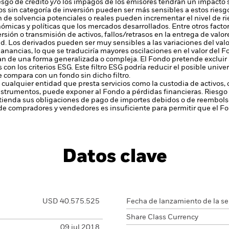
iesgo de crédito y/o los impagos de los emisores tendrán un impacto s
cados sin categoría de inversión pueden ser más sensibles a estos riesg
ión de solvencia potenciales o reales pueden incrementar el nivel de r
ómicas y políticas que los mercados desarrollados. Entre otros fact
ersión o transmisión de activos, fallos/retrasos en la entrega de val
ad.
Los derivados pueden ser muy sensibles a las variaciones del val
anancias, lo que se traduciría mayores oscilaciones en el valor del 
zan de una forma generalizada o compleja.
El Fondo pretende excluir
on los criterios ESG. Este filtro ESG podría reducir el posible unive
se compara con un fondo sin dicho filtro.
 cualquier entidad que presta servicios como la custodia de activos,
instrumentos, puede exponer al Fondo a pérdidas financieras.
Riesgo 
enda sus obligaciones de pago de importes debidos o de reembolso
de compradores y vendedores es insuficiente para permitir que el F
Datos clave
USD 40.575.525
Fecha de lanzamiento de la se
Share Class Currency
09 jul 2018