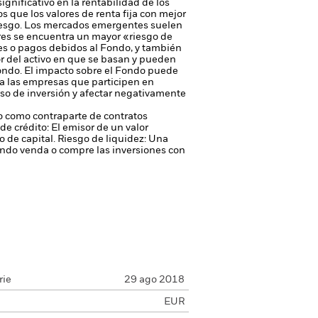
ignificativo en la rentabilidad de los
os que los valores de renta fija con mejor
iesgo.
Los mercados emergentes suelen
ores se encuentra un mayor «riesgo de
ores o pagos debidos al Fondo, y también
or del activo en que se basan y pueden
Fondo. El impacto sobre el Fondo puede
 a las empresas que participen en
rso de inversión y afectar negativamente
 o como contraparte de contratos
de crédito: El emisor de un valor
 de capital.
Riesgo de liquidez: Una
ondo venda o compre las inversiones con
rie
29 ago 2018
EUR