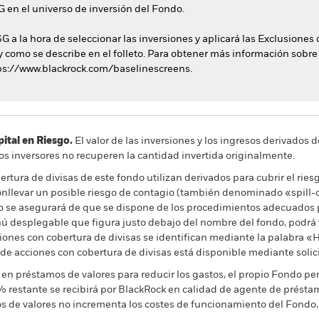
SG en el universo de inversión del Fondo.
G a la hora de seleccionar las inversiones y aplicará las Exclusiones 
 y como se describe en el folleto. Para obtener más información sobre 
https://www.blackrock.com/baselinescreens.
al en Riesgo.
El valor de las inversiones y los ingresos derivados d
os inversores no recuperen la cantidad invertida originalmente.
rtura de divisas de este fondo utilizan derivados para cubrir el ries
onllevar un posible riesgo de contagio (también denominado «spill-ov
o se asegurará de que se dispone de los procedimientos adecuados p
nú desplegable que figura justo debajo del nombre del fondo, podrá v
cciones con cobertura de divisas se identifican mediante la palabra
 de acciones con cobertura de divisas está disponible mediante solic
en préstamos de valores para reducir los gastos, el propio Fondo per
% restante se recibirá por BlackRock en calidad de agente de préstam
os de valores no incrementa los costes de funcionamiento del Fondo,