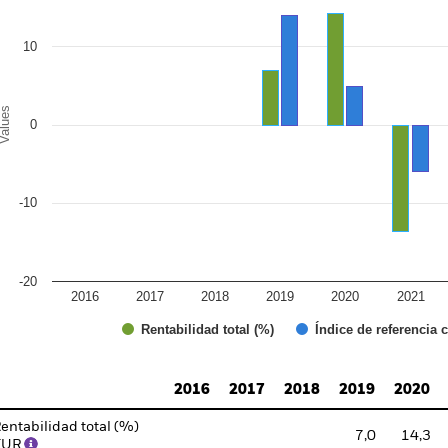
e chart has 1 Y axis displaying Values. Range: -20 to 20.
10
alues
0
-10
-20
2016
2017
2018
2019
2020
2021
Índice de referencia 
Rentabilidad total (%)
d of interactive chart.
2016
2017
2018
2019
2020
entabilidad total (%)
7,0
14,3
EUR