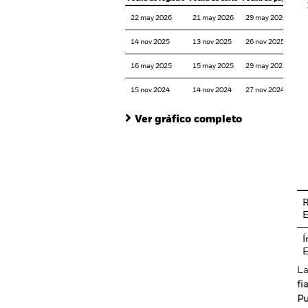
22 may 2026
21 may 2026
29 may 2026
14 nov 2025
13 nov 2025
26 nov 2025
16 may 2025
15 may 2025
29 may 2025
15 nov 2024
14 nov 2024
27 nov 2024
Ver gráfico completo
En
R
Í
La
fi
Pu