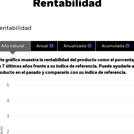
Rentabilidad
Rentabilidad
Datos clave
H
entabilidad
Año natural
Anual
Anualizada
Acumulada
ge: 2018-06-01 00:00:00 to 2026-08-05 00:00:00.
: -12 to 24.
te gráfico muestra la rentabilidad del producto como el porcenta
s 7 últimos años frente a su índice de referencia. Puede ayudarle 
oducto en el pasado y compararlo con su índice de referencia.
art
5
r chart with 2 data series.
e chart has 1 X axis displaying categories.
e chart has 1 Y axis displaying Values. Range: -1 to 5.
4
3
alues
2