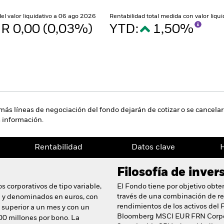
del valor liquidativo a 06 ago 2026
Rentabilidad total medida con valor liqu
R 0,00 (0,03%)
YTD:
1,50%
ás líneas de negociación del fondo dejarán de cotizar o se cancelará
 información.
Rentabilidad
Datos clave
H
Filosofía de inver
s corporativos de tipo variable,
El Fondo tiene por objetivo obte
través de una combinación de rev
ón y denominados en euros, con
rendimientos de los activos del F
 superior a un mes y con un
Bloomberg MSCI EUR FRN Corpo
00 millones por bono. La