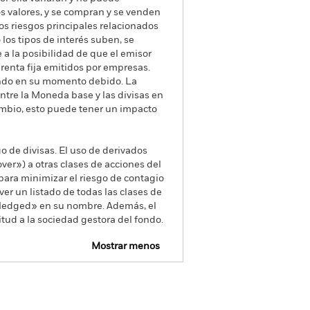
os valores, y se compran y se venden
os riesgos principales relacionados
 los tipos de interés suben, se
 a la posibilidad de que el emisor
e renta fija emitidos por empresas.
Fondo en su momento debido. La
ntre la Moneda base y las divisas en
ambio, esto puede tener un impacto
go de divisas. El uso de derivados
er») a otras clases de acciones del
ara minimizar el riesgo de contagio
er un listado de todas las clases de
 «Hedged» en su nombre. Además, el
itud a la sociedad gestora del fondo.
Mostrar menos
SFDR Web Disclosure
Download