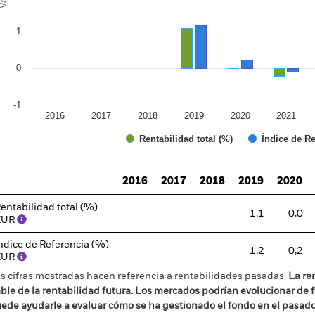
1
0
-1
2016
2017
2018
2019
2020
2021
Índice de Re
Rentabilidad total (%)
d of interactive chart.
2016
2017
2018
2019
2020
entabilidad total (%)
1,1
0,0
EUR
ndice de Referencia (%)
1,2
0,2
EUR
s cifras mostradas hacen referencia a rentabilidades pasadas.
La re
able de la rentabilidad futura. Los mercados podrían evolucionar de 
ede ayudarle a evaluar cómo se ha gestionado el fondo en el pasad