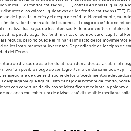
sión inicial. Los fondos cotizados (ETF) cotizan en bolsas igual que l
distintos a los valores liquidativos de los fondos cotizados (ETF). D
 riesgo de tipos de interés y el riesgo de crédito. Normalmente, cuando
ón del valor de mercado de los bonos. El riesgo de crédito se refiere
 ni realizar los pagos de los intereses. El fondo invierte en títulos d
ciedad no puede pagar los rendimientos o reembolsar el capital al 
ara reducir, pero no puede eliminar, el impacto de los movimientos e
idad de los instrumentos subyacentes. Dependiendo de los tipos de c
lidad del Fondo.
rtura de divisas de este fondo utilizan derivados para cubrir el ries
onllevar un posible riesgo de contagio (también denominado «spill-ov
o se asegurará de que se dispone de los procedimientos adecuados p
nú desplegable que figura justo debajo del nombre del fondo, podrá v
cciones con cobertura de divisas se identifican mediante la palabra
 de acciones con cobertura de divisas está disponible mediante solic
PRIIP KID
Ficha informativa
Prospectus