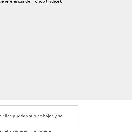
de referencia del Fondo (Índice).
e ellas pueden subir o bajar, y no
or ella variarán y no puede