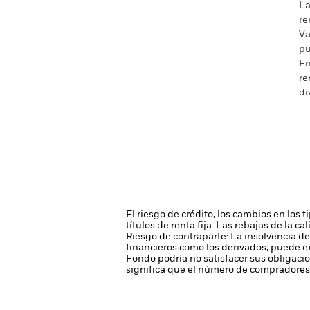
La
re
Va
pu
En
re
di
El riesgo de crédito, los cambios en los 
títulos de renta fija. Las rebajas de la c
Riesgo de contraparte: La insolvencia de
financieros como los derivados, puede e
Fondo podría no satisfacer sus obligaci
significa que el número de compradores 