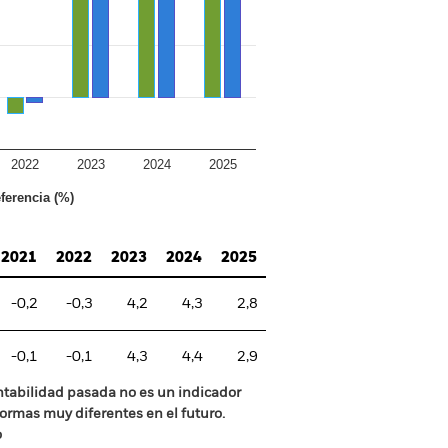
2022
2023
2024
2025
ferencia (%)
2021
2022
2023
2024
2025
-0,2
-0,3
4,2
4,3
2,8
-0,1
-0,1
4,3
4,4
2,9
ntabilidad pasada no es un indicador
formas muy diferentes en el futuro.
o