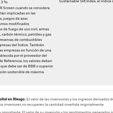
Sustainable SRI Index, el índice 
l 3 %.
RI Screen cuando se considera
stán implicadas en las
o, juegos de azar,
ismos modificados
s de fuego de uso civil, armas
 carbón térmico, petróleo y gas
 reservas de combustibles
presas del Índice. También
las empresas en función de una
blecida por el proveedor del
 de Referencia, los valores deben
 que debe ser de BBB o superior.
sión sostenible de máxima
al en Riesgo.
El valor de las inversiones y los ingresos derivados d
os inversores no recuperen la cantidad invertida originalmente.
 importante: El valor de su inversión y los rendimientos generados p