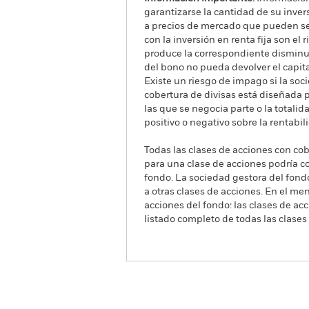
garantizarse la cantidad de su inver
a precios de mercado que pueden ser 
con la inversión en renta fija son el
produce la correspondiente disminuci
del bono no pueda devolver el capital
Existe un riesgo de impago si la so
cobertura de divisas está diseñada p
las que se negocia parte o la total
positivo o negativo sobre la rentabi
Todas las clases de acciones con cobe
para una clase de acciones podría c
fondo. La sociedad gestora del fond
a otras clases de acciones. En el me
acciones del fondo: las clases de a
listado completo de todas las clases
iShares € Floating Rate Bond
Advanced UCITS ETF