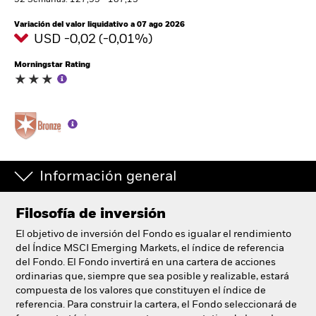
52 Semanas: 127,95 - 187,13
España
Change location
Variación del valor liquidativo a 07 ago 2026
USD -0,02 (-0,01%)
BlackRock
Morningstar Rating
iShares
Aladdin
Nuestra compañía
Información general
Filosofía de inversión
El objetivo de inversión del Fondo es igualar el rendimiento
del Índice MSCI Emerging Markets, el índice de referencia
del Fondo. El Fondo invertirá en una cartera de acciones
ordinarias que, siempre que sea posible y realizable, estará
compuesta de los valores que constituyen el índice de
referencia. Para construir la cartera, el Fondo seleccionará de