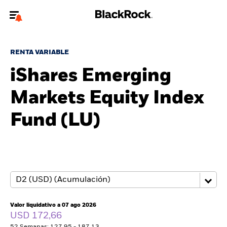
Bienvenido a la página web de BlackRock para inversores
particulares.
RENTA VARIABLE
¿No eres un inversor particular? Para acceder a contenido más
iShares Emerging
relevante, por favor, actualiza
tu tipo de usuario.
Markets Equity Index
Quiénes somos
Fund (LU)
Productos
Perspectivas
Educación
Valor liquidativo a 07 ago 2026
Particulares
USD 172,66