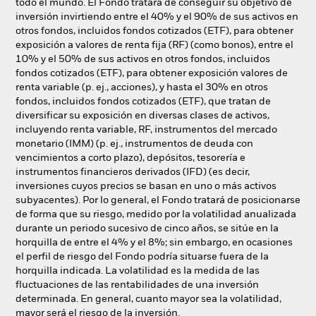
todo el mundo. El Fondo tratará de conseguir su objetivo de
inversión invirtiendo entre el 40% y el 90% de sus activos en
otros fondos, incluidos fondos cotizados (ETF), para obtener
exposición a valores de renta fija (RF) (como bonos), entre el
10% y el 50% de sus activos en otros fondos, incluidos
fondos cotizados (ETF), para obtener exposición valores de
renta variable (p. ej., acciones), y hasta el 30% en otros
fondos, incluidos fondos cotizados (ETF), que tratan de
diversificar su exposición en diversas clases de activos,
incluyendo renta variable, RF, instrumentos del mercado
monetario (IMM) (p. ej., instrumentos de deuda con
vencimientos a corto plazo), depósitos, tesorería e
instrumentos financieros derivados (IFD) (es decir,
inversiones cuyos precios se basan en uno o más activos
subyacentes). Por lo general, el Fondo tratará de posicionarse
de forma que su riesgo, medido por la volatilidad anualizada
durante un periodo sucesivo de cinco años, se sitúe en la
horquilla de entre el 4% y el 8%; sin embargo, en ocasiones
el perfil de riesgo del Fondo podría situarse fuera de la
horquilla indicada. La volatilidad es la medida de las
fluctuaciones de las rentabilidades de una inversión
determinada. En general, cuanto mayor sea la volatilidad,
mayor será el riesgo de la inversión.