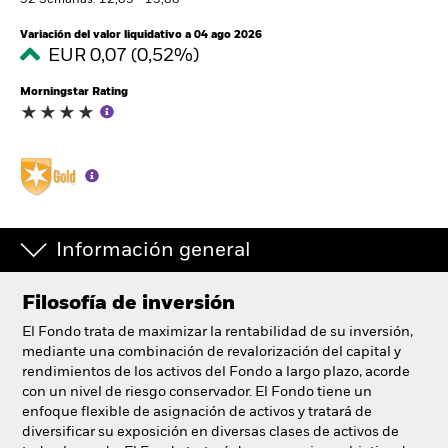
52 Semanas: 12,85 - 13,88
España
Change location
Variación del valor liquidativo a 04 ago 2026
EUR 0,07 (0,52%)
BlackRock
Morningstar Rating
iShares
Aladdin
Nuestra compañía
Información general
Filosofía de inversión
El Fondo trata de maximizar la rentabilidad de su inversión,
mediante una combinación de revalorización del capital y
rendimientos de los activos del Fondo a largo plazo, acorde
con un nivel de riesgo conservador. El Fondo tiene un
enfoque flexible de asignación de activos y tratará de
diversificar su exposición en diversas clases de activos de