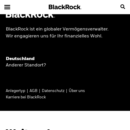
BlackRock ist ein globaler Vermögensverwalter.
INSIDE THE MARKET
Wir engagieren uns für Ihr finanzielles Wohl.
Anlageperspektiven
Deutschland
2026
Anderer Standort?
Angesichts geopolitischer und politischer
Unsicherheit konzentrieren wir uns im Frühjahr
Anlegertyp
AGB
Datenschutz
Über uns
2026 auf langfristige Wachstumschancen und
Karriere bei BlackRock
volatilitätsbedingte Marktverwerfungen. Wegen
der weniger zuverlässigen Duration suchen wir
auch anderswo nach Diversifizierung und
regelmäßigen Erträgen. Entdecken Sie unsere