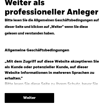
Weiter als
Top-Anlageideen für robustere Portfolios.
professioneller Anleger
Anlageperspektiven 2026 entdecken
Bitte lesen Sie die Allgemeinen Geschäftsbedingungen auf
dieser Seite und klicken auf „Weiter“ wenn Sie diese
gelesen und verstanden haben.
STUDIE 2025
Allgemeine Geschäftsbedingungen
People & Money Studie – mehr
Investmenttrends in Deutschland
„Mit dem Zugriff auf diese Website akzeptieren Sie
als Kunde oder potenzieller Kunde, auf dieser
Bericht entdecken
Website Informationen in mehreren Sprachen zu
erhalten.“
Bitte lesen Sie diese Seite zu Ihrem Schutz, bevor Sie
fortfahren, da sie bestimmte gesetzliche
TRENDS & IDEEN
Beschränkungen für die Verbreitung dieser
Weiter
Informationen enthält sowie Informationen darüber,
Entdecken Sie unsere makroökonomischen