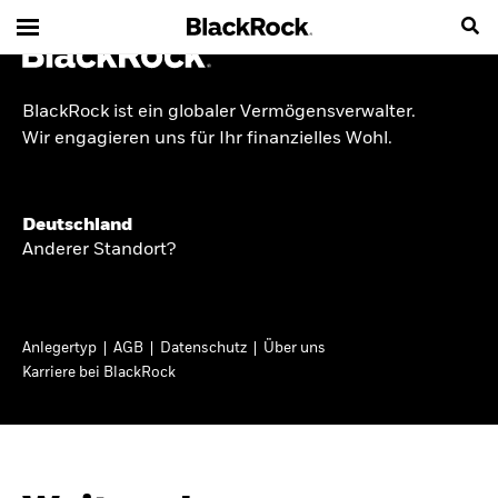
BlackRock ist ein globaler Vermögensverwalter.
INSIDE THE MARKET
Wir engagieren uns für Ihr finanzielles Wohl.
Anlageperspektiven
Deutschland
2026
Anderer Standort?
Angesichts geopolitischer und politischer
Unsicherheit konzentrieren wir uns im Frühjahr
Anlegertyp
AGB
Datenschutz
Über uns
2026 auf langfristige Wachstumschancen und
Karriere bei BlackRock
volatilitätsbedingte Marktverwerfungen. Wegen
der weniger zuverlässigen Duration suchen wir
auch anderswo nach Diversifizierung und
regelmäßigen Erträgen. Entdecken Sie unsere