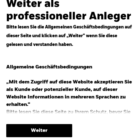
Weiter als
Top-Anlageideen für robustere Portfolios.
professioneller Anleger
Anlageperspektiven 2026 entdecken
Bitte lesen Sie die Allgemeinen Geschäftsbedingungen auf
dieser Seite und klicken auf „Weiter“ wenn Sie diese
gelesen und verstanden haben.
STUDIE 2025
Allgemeine Geschäftsbedingungen
People & Money Studie – mehr
Investmenttrends in Deutschland
„Mit dem Zugriff auf diese Website akzeptieren Sie
als Kunde oder potenzieller Kunde, auf dieser
Bericht entdecken
Website Informationen in mehreren Sprachen zu
erhalten.“
Bitte lesen Sie diese Seite zu Ihrem Schutz, bevor Sie
fortfahren, da sie bestimmte gesetzliche
TRENDS & IDEEN
Beschränkungen für die Verbreitung dieser
Weiter
Informationen enthält sowie Informationen darüber,
Entdecken Sie unsere makroökonomischen