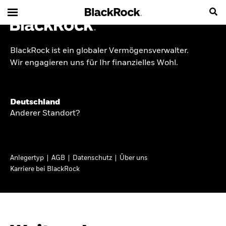
BlackRock ist ein globaler Vermögensverwalter.
INSIDE THE MARKET
Wir engagieren uns für Ihr finanzielles Wohl.
Anlageperspektiven
Deutschland
2026
Anderer Standort?
Angesichts geopolitischer und politischer
Unsicherheit konzentrieren wir uns im Frühjahr
Anlegertyp
AGB
Datenschutz
Über uns
2026 auf langfristige Wachstumschancen und
Karriere bei BlackRock
volatilitätsbedingte Marktverwerfungen. Wegen
der weniger zuverlässigen Duration suchen wir
auch anderswo nach Diversifizierung und
regelmäßigen Erträgen. Entdecken Sie unsere