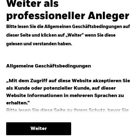
Weiter als
Top-Anlageideen für robustere Portfolios.
professioneller Anleger
Anlageperspektiven 2026 entdecken
Bitte lesen Sie die Allgemeinen Geschäftsbedingungen auf
dieser Seite und klicken auf „Weiter“ wenn Sie diese
gelesen und verstanden haben.
STUDIE 2025
Allgemeine Geschäftsbedingungen
People & Money Studie – mehr
Investmenttrends in Deutschland
„Mit dem Zugriff auf diese Website akzeptieren Sie
als Kunde oder potenzieller Kunde, auf dieser
Bericht entdecken
Website Informationen in mehreren Sprachen zu
erhalten.“
Bitte lesen Sie diese Seite zu Ihrem Schutz, bevor Sie
fortfahren, da sie bestimmte gesetzliche
TRENDS & IDEEN
Beschränkungen für die Verbreitung dieser
Weiter
Informationen enthält sowie Informationen darüber,
Entdecken Sie unsere makroökonomischen