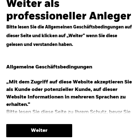
Weiter als
Top-Anlageideen für robustere Portfolios.
professioneller Anleger
Anlageperspektiven 2026 entdecken
Bitte lesen Sie die Allgemeinen Geschäftsbedingungen auf
dieser Seite und klicken auf „Weiter“ wenn Sie diese
gelesen und verstanden haben.
STUDIE 2025
Allgemeine Geschäftsbedingungen
People & Money Studie – mehr
Investmenttrends in Deutschland
„Mit dem Zugriff auf diese Website akzeptieren Sie
als Kunde oder potenzieller Kunde, auf dieser
Bericht entdecken
Website Informationen in mehreren Sprachen zu
erhalten.“
Bitte lesen Sie diese Seite zu Ihrem Schutz, bevor Sie
fortfahren, da sie bestimmte gesetzliche
TRENDS & IDEEN
Beschränkungen für die Verbreitung dieser
Weiter
Informationen enthält sowie Informationen darüber,
Entdecken Sie unsere makroökonomischen