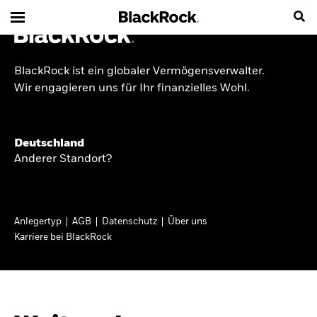
BlackRock ist ein globaler Vermögensverwalter.
INSIDE THE MARKET
Wir engagieren uns für Ihr finanzielles Wohl.
Anlageperspektiven
Deutschland
2026
Anderer Standort?
Angesichts geopolitischer und politischer
Unsicherheit konzentrieren wir uns im Frühjahr
Anlegertyp
AGB
Datenschutz
Über uns
2026 auf langfristige Wachstumschancen und
Karriere bei BlackRock
volatilitätsbedingte Marktverwerfungen. Wegen
der weniger zuverlässigen Duration suchen wir
auch anderswo nach Diversifizierung und
regelmäßigen Erträgen. Entdecken Sie unsere