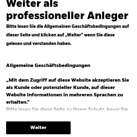
Weiter als
Top-Anlageideen für robustere Portfolios.
professioneller Anleger
Anlageperspektiven 2026 entdecken
Bitte lesen Sie die Allgemeinen Geschäftsbedingungen auf
dieser Seite und klicken auf „Weiter“ wenn Sie diese
gelesen und verstanden haben.
STUDIE 2025
Allgemeine Geschäftsbedingungen
People & Money Studie – mehr
Investmenttrends in Deutschland
„Mit dem Zugriff auf diese Website akzeptieren Sie
als Kunde oder potenzieller Kunde, auf dieser
Bericht entdecken
Website Informationen in mehreren Sprachen zu
erhalten.“
Bitte lesen Sie diese Seite zu Ihrem Schutz, bevor Sie
fortfahren, da sie bestimmte gesetzliche
TRENDS & IDEEN
Beschränkungen für die Verbreitung dieser
Weiter
Informationen enthält sowie Informationen darüber,
Entdecken Sie unsere makroökonomischen