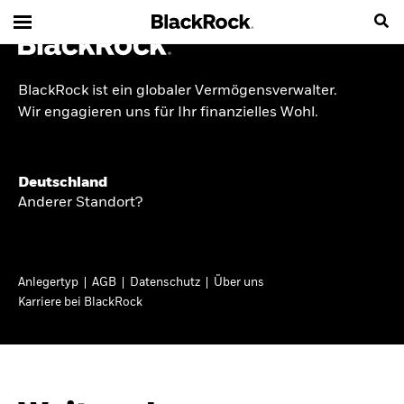
BlackRock ist ein globaler Vermögensverwalter.
INSIDE THE MARKET
Wir engagieren uns für Ihr finanzielles Wohl.
Anlageperspektiven
Deutschland
2026
Anderer Standort?
Angesichts geopolitischer und politischer
Unsicherheit konzentrieren wir uns im Frühjahr
Anlegertyp
AGB
Datenschutz
Über uns
2026 auf langfristige Wachstumschancen und
Karriere bei BlackRock
volatilitätsbedingte Marktverwerfungen. Wegen
der weniger zuverlässigen Duration suchen wir
auch anderswo nach Diversifizierung und
regelmäßigen Erträgen. Entdecken Sie unsere