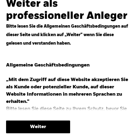
Weiter als
Top-Anlageideen für robustere Portfolios.
professioneller Anleger
Anlageperspektiven 2026 entdecken
Bitte lesen Sie die Allgemeinen Geschäftsbedingungen auf
dieser Seite und klicken auf „Weiter“ wenn Sie diese
gelesen und verstanden haben.
STUDIE 2025
Allgemeine Geschäftsbedingungen
People & Money Studie – mehr
Investmenttrends in Deutschland
„Mit dem Zugriff auf diese Website akzeptieren Sie
als Kunde oder potenzieller Kunde, auf dieser
Bericht entdecken
Website Informationen in mehreren Sprachen zu
erhalten.“
Bitte lesen Sie diese Seite zu Ihrem Schutz, bevor Sie
fortfahren, da sie bestimmte gesetzliche
TRENDS & IDEEN
Beschränkungen für die Verbreitung dieser
Weiter
Informationen enthält sowie Informationen darüber,
Entdecken Sie unsere makroökonomischen