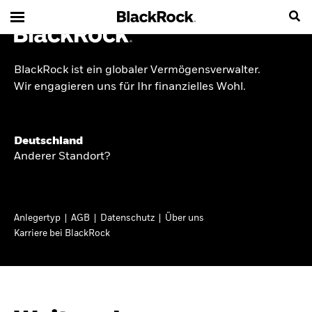
BlackRock ist ein globaler Vermögensverwalter.
INSIDE THE MARKET
Wir engagieren uns für Ihr finanzielles Wohl.
Anlageperspektiven
Deutschland
2026
Anderer Standort?
Angesichts geopolitischer und politischer
Unsicherheit konzentrieren wir uns im Frühjahr
Anlegertyp
AGB
Datenschutz
Über uns
2026 auf langfristige Wachstumschancen und
Karriere bei BlackRock
volatilitätsbedingte Marktverwerfungen. Wegen
der weniger zuverlässigen Duration suchen wir
auch anderswo nach Diversifizierung und
regelmäßigen Erträgen. Entdecken Sie unsere