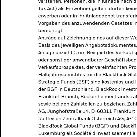
verstehen. Personen, die in Kanada nac
Tax Act) als Einwohner gelten, dürfen kei
erwerben oder in ihr Anlagedepot transferi
Vorgaben des anzuwendenden Gesetzes in
berechtigt.
Anträge auf Zeichnung eines auf dieser 
Basis des jeweiligen Angebotsdokumentes, 
Anlage bezieht (zum Beispiel des Verkaufs
oder sonstiger anwendbarer Geschäftsbedi
Verkaufsprospektes, der vereinfachten Pro
Halbjahresberichtes für die BlackRock Gl
Strategic Funds (BSF) sind kostenlos und i
der BGF in Deutschland, BlackRock Inves
Frankfurt Branch, Bockenheimer Landstra
sowie bei den Zahlstellen zu beziehen. Zah
AG, Junghofstraße 14, D-60311 Frankfurt 
Raiffeisen Zentralbank Österreich AG, A-1
BlackRock Global Funds (BGF) und BlackRo
Luxemburg als Société d'Investissement à C