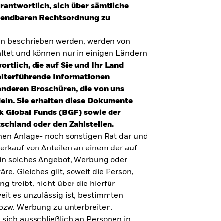
erantwortlich, sich über sämtliche
nwendbaren Rechtsordnung zu
en beschrieben werden, werden von
tet und können nur in einigen Ländern
ortlich, die auf Sie und Ihr Land
eiterführende Informationen
anderen Broschüren, die von uns
eln. Sie erhalten diese Dokumente
k Global Funds (BGF) sowie der
schland oder den Zahlstellen.
inen Anlage- noch sonstigen Rat dar und
erkauf von Anteilen an einem der auf
ein solches Angebot, Werbung oder
äre. Gleiches gilt, soweit die Person,
 treibt, nicht über die hierfür
weit es unzulässig ist, bestimmten
UMFRAGE ZUR ALTERSVORSORGE 2025
bzw. Werbung zu unterbreiten.
Realitätscheck Altersvorsorge. Wie
 sich ausschließlich an Personen in