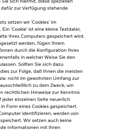
Sie sich hiermit, diese speziellen
e dafür zur Verfügung stehende
s setzen wir 'Cookies' im
n 'Cookie' ist eine kleine Textdatei,
tte Ihres Computers gespeichert wird.
ingesetzt werden, fügen Ihrem
nnen durch die Konfiguration Ihres
nenfalls in welcher Weise Sie den
lassen. Sollten Sie sich dazu
dies zur Folge, daß Ihnen die meisten
ht für Deutschland herunterladen
bzw. nicht im gewohnten Umfang zur
 ausschließlich zu dem Zweck, um
en rechtlichen Hinweise zur Kenntnis
ht für Europa herunterladen
jeder einzelnen Seite neuerlich
 in Form eines Cookies gespeichert.
omputer identifizieren, werden von
peichert. Wir setzen auch keine
nde Informationen mit Ihren