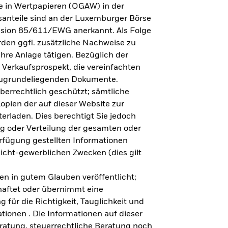
e in Wertpapieren (OGAW) in der
anteile sind an der Luxemburger Börse
ission 85/611/EWG anerkannt. Als Folge
en ggfl. zusätzliche Nachweise zu
Ihre Anlage tätigen. Bezüglich der
 Verkaufsprospekt, die vereinfachten
 zugrundeliegenden Dokumente.
eberrechtlich geschützt; sämtliche
opien der auf dieser Website zur
erladen. Dies berechtigt Sie jedoch
ung oder Verteilung der gesamten oder
erfügung gestellten Informationen
nicht-gewerblichen Zwecken (dies gilt
en in gutem Glauben veröffentlicht;
haftet oder übernimmt eine
 für die Richtigkeit, Tauglichkeit und
ationen . Die Informationen auf dieser
eratung, steuerrechtliche Beratung noch