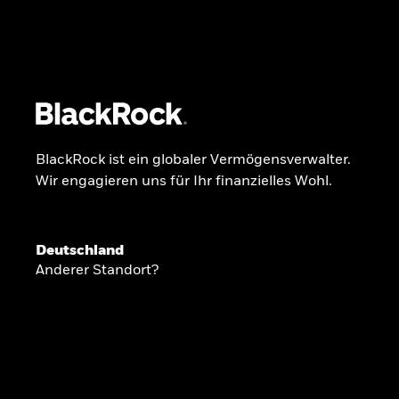
BlackRock
iShares
Aladdin
Unser Unternehmen
Über uns
Fonds
Anla
BlackRock ist ein globaler Vermögensverwalter.
Wir engagieren uns für Ihr finanzielles Wohl.
INSIDE THE MARKET
Anlageperspekti
Deutschland
Anderer Standort?
2026
Angesichts geopolitischer und politischer
konzentrieren wir uns im Frühjahr 2026 auf