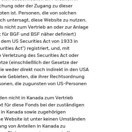
steht es um Ihre Altersvorsorge?
lichung oder der Zugang zu dieser
oten ist. Personen, die von solchen
ich untersagt, diese Website zu nutzen.
s nicht zum Vertrieb an oder zur Anlage
Zu den Ergebnissen
 für BGF und BSF näher definiert)
 dem US Securities Act von 1933 in
ities Act") registriert, und, mit
Verletzung des Securities Act oder
ze (einschließlich der Gesetze der
sie weder direkt noch indirekt in den USA
owie Gebieten, die ihrer Rechtsordnung
rsonen, die zugunsten von US-Personen
en nicht in Kanada zum Vertrieb
t für diese Fonds bei der zuständigen
 in Kanada sowie zugehörigen
ese Website ist unter keinen Umständen
ung von Anteilen in Kanada zu