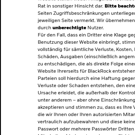
Rat in sonstiger Hinsicht dar.
Bitte beacht
Seiten Zugriffsbeschränkungen unterliege
jeweiligen Seite vermerkt. Wir übernehmen 
durch
unberechtigte
Nutzer.
Für den Fall, dass ein Dritter eine Klage 
Benutzung dieser Website einbringt, stimm
vollständig für sämtliche Verluste, Koste
Schäden, Ausgaben (einschließlich ange
zu entschädigen, die als direkte Folge ei
Website Ihrerseits für BlackRock entstehen
Parteien soll hierdurch eine Haftung gegen
Verluste oder Schaden entstehen, den eine
Ursache erleidet, die außerhalb der Kontroll
unter anderem – aber ohne Einschränkung 
akzeptieren und stimmen zu, dass es Ihre V
die wir Ihnen oder Ihren autorisierten Mit
y: Die
vertraulich aufzubewahren und diese keines
Passwort oder mehrere Passwörter Dritten 