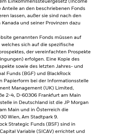
h dem Einkommenssteuergesetz (Income
ne Anteile an den beschriebenen Fonds
eren lassen, außer sie sind nach den
 Kanada und seiner Provinzen dazu
Website genannten Fonds müssen auf
welches sich auf die spezifische
prospektes, der vereinfachten Prospekte
ngungen) erfolgen. Eine Kopie des
spekte sowie des letzten Jahres- und
obal Funds (BGF) und BlackRock
n Papierform bei der Informationsstelle
tment Management (UK) Limited,
ße 2-4, D-60306 Frankfurt am Main
lstelle in Deutschland ist die JP Morgan
am Main und in Österreich die
030 Wien, Am Stadtpark 9.
ck Strategic Funds (BSF) sind in
apital Variable (SICAV) errichtet und