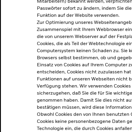
Mitarbeitern) bekannt werden, verpflichten 
ation
Passwörter sofort zu ändern, indem Sie di
Funktion auf der Website verwenden.
Zur Optimierung unseres Webseitenangebot
ern in
Zusammenspiel mit Ihrem Webbrowser ein. Ei
die von unserem Webserver auf der Festpla
Cookies, die als Teil der Webtechnologie e
Computersystem keinen Schaden zu. Sie kö
Browsers selbst bestimmen, ob und gegebe
Einsatz von Cookies auf Ihrem Computer zu
entscheiden, Cookies nicht zuzulassen hat 
geprodukt, das am
Den Beric
Funktionen auf unseren Webseiten nicht 
2025 verfolgt das
Verfügung stehen. Wir verwenden Cookies
tige demografische und
sicherzugehen, daß Sie die für Sie wichtig
Den Beric
te Vorschläge, um das
genommen haben. Damit Sie dies nicht auf 
ken.
bestätigen müssen, wird diese Information
Obwohl Cookies den von Ihnen benutzten C
Cookies keine personenbezogene Daten ges
Technologie ein, die durch Cookies anfalle