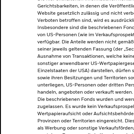
makroökonomischen
Gerichtsbarkeiten, in denen die Veröffent
Website gesetzlich zulässig und nicht verb
Einschätzungen und Anlageideen.
Verboten betroffen sind, wird es ausdrückl
Insbesondere sind die beschriebenen Fond
Aktuelle Einschätzungen
von US-Personen (wie im Verkaufsprospekt
verfügbar. Die Anteile werden nicht gemäß
seiner jeweils geltenden Fassung (der „Secur
Ausnahme von Transaktionen, welche keine 
sonstiger anwendbarer US-Wertpapiergeset
Einzelstaaten der USA) darstellen, dürfen 
sowie ihren Besitzungen und Territorien s
unterliegen, US-Personen oder dritten Pe
handeln, angeboten oder verkauft werden.
Die beschriebenen Fonds wurden und werd
zugelassen. Es wurde kein Verkaufsprospek
Wertpapieraufsicht oder Aufsichtsbehörde
Provinzen oder Territorien eingereicht. Di
als Werbung oder sonstige Verkaufsförder