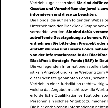
Vertrieb zugelassen sind.
Sie sind dafür v
te
Gesetze und Vorschriften der jeweils a
verlässigen
informieren und diese zu beachten.
Die Fonds, die auf den folgenden Webseit
iversifizierung
Unternehmen der BlackRock Gruppe verwal
 unsere Top-
vermarktet werden.
Sie sind dafür verantw
zutreffende Gesetzgebung zu kennen. W
entnehmen Sie bitte dem Prospekt oder 
erstellt wurden und unsere Fonds behand
von der Informationsstelle der BlackRoc
BlackRock Strategic Funds (BSF) in Deut
Die vorliegenden Informationen stellen ke
ist kein Angebot und keine Werbung zum V
dieser Website genannten Fonds , soweit 
Vertrieb in einer Jurisdiktion rechtswidrig w
welche das Angebot macht bzw. die Werbung
erforderliche Qualifikation verfügt oder so
TRENDS & IDEEN
Personen ein solches Angebot zu machen 
Entdecken Sie unsere
Die hier enthaltenen Informationen richten