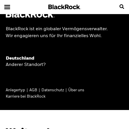
BlackRock ist ein globaler Vermögensverwalter.
INSIDE THE MARKET
Wir engagieren uns für Ihr finanzielles Wohl.
Anlageperspektiven
Deutschland
2026
Anderer Standort?
Angesichts geopolitischer und politischer
Unsicherheit konzentrieren wir uns im Frühjahr
Anlegertyp
AGB
Datenschutz
Über uns
2026 auf langfristige Wachstumschancen und
Karriere bei BlackRock
volatilitätsbedingte Marktverwerfungen. Wegen
der weniger zuverlässigen Duration suchen wir
auch anderswo nach Diversifizierung und
regelmäßigen Erträgen. Entdecken Sie unsere