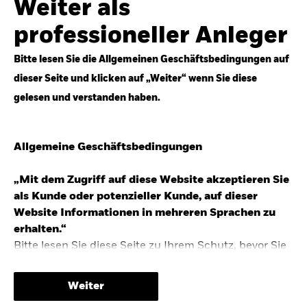
Weiter als
Top-Anlageideen für robustere Portfolios.
professioneller Anleger
Anlageperspektiven 2026 entdecken
Bitte lesen Sie die Allgemeinen Geschäftsbedingungen auf
dieser Seite und klicken auf „Weiter“ wenn Sie diese
gelesen und verstanden haben.
STUDIE 2025
Allgemeine Geschäftsbedingungen
People & Money Studie – mehr
Investmenttrends in Deutschland
„Mit dem Zugriff auf diese Website akzeptieren Sie
als Kunde oder potenzieller Kunde, auf dieser
Bericht entdecken
Website Informationen in mehreren Sprachen zu
erhalten.“
Bitte lesen Sie diese Seite zu Ihrem Schutz, bevor Sie
fortfahren, da sie bestimmte gesetzliche
TRENDS & IDEEN
Beschränkungen für die Verbreitung dieser
Weiter
Informationen enthält sowie Informationen darüber,
Entdecken Sie unsere makroökonomischen