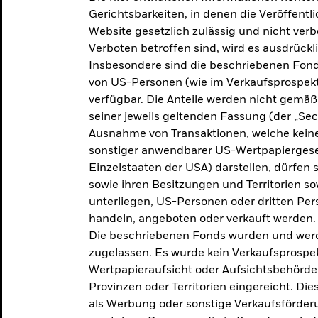
makroökonomischen
Gerichtsbarkeiten, in denen die Veröffent
Website gesetzlich zulässig und nicht verb
Einschätzungen und Anlageideen.
Verboten betroffen sind, wird es ausdrückl
Insbesondere sind die beschriebenen Fond
Aktuelle Einschätzungen
von US-Personen (wie im Verkaufsprospekt
verfügbar. Die Anteile werden nicht gemäß
seiner jeweils geltenden Fassung (der „Secur
Ausnahme von Transaktionen, welche keine 
sonstiger anwendbarer US-Wertpapiergeset
Einzelstaaten der USA) darstellen, dürfen 
sowie ihren Besitzungen und Territorien s
unterliegen, US-Personen oder dritten Pe
handeln, angeboten oder verkauft werden.
Die beschriebenen Fonds wurden und werd
zugelassen. Es wurde kein Verkaufsprospek
Wertpapieraufsicht oder Aufsichtsbehörde
Provinzen oder Territorien eingereicht. Di
als Werbung oder sonstige Verkaufsförder