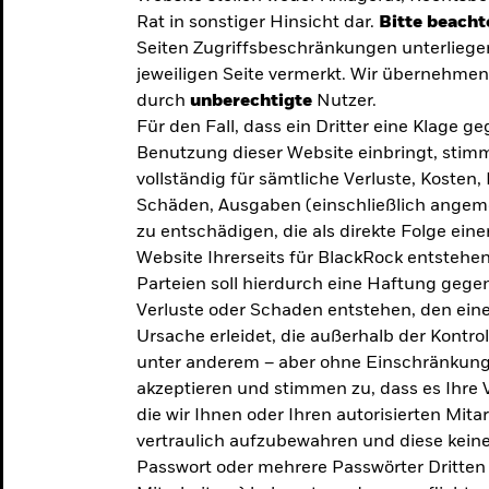
Rat in sonstiger Hinsicht dar.
Bitte beacht
Seiten Zugriffsbeschränkungen unterliege
jeweiligen Seite vermerkt. Wir übernehmen 
durch
unberechtigte
Nutzer.
Für den Fall, dass ein Dritter eine Klage 
Benutzung dieser Website einbringt, stimm
vollständig für sämtliche Verluste, Koste
Schäden, Ausgaben (einschließlich ange
zu entschädigen, die als direkte Folge ei
Website Ihrerseits für BlackRock entstehen
Parteien soll hierdurch eine Haftung gegen
Verluste oder Schaden entstehen, den eine
Ursache erleidet, die außerhalb der Kontroll
unter anderem – aber ohne Einschränkung 
akzeptieren und stimmen zu, dass es Ihre V
die wir Ihnen oder Ihren autorisierten Mit
y: Die
vertraulich aufzubewahren und diese keines
Passwort oder mehrere Passwörter Dritten 