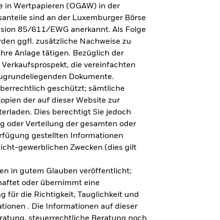
e in Wertpapieren (OGAW) in der
anteile sind an der Luxemburger Börse
ission 85/611/EWG anerkannt. Als Folge
en ggfl. zusätzliche Nachweise zu
Ihre Anlage tätigen. Bezüglich der
 Verkaufsprospekt, die vereinfachten
 zugrundeliegenden Dokumente.
eberrechtlich geschützt; sämtliche
opien der auf dieser Website zur
erladen. Dies berechtigt Sie jedoch
ung oder Verteilung der gesamten oder
erfügung gestellten Informationen
nicht-gewerblichen Zwecken (dies gilt
en in gutem Glauben veröffentlicht;
haftet oder übernimmt eine
 für die Richtigkeit, Tauglichkeit und
ationen . Die Informationen auf dieser
eratung, steuerrechtliche Beratung noch