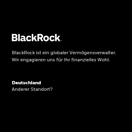
BlackRock
iShares
Aladdin
Unser Unternehmen
Über uns
Fonds
Anla
BlackRock ist ein globaler Vermögensverwalter.
Wir engagieren uns für Ihr finanzielles Wohl.
INSIDE THE MARKET
Anlageperspekti
Deutschland
Anderer Standort?
2026
Angesichts geopolitischer und politischer
konzentrieren wir uns im Frühjahr 2026 auf