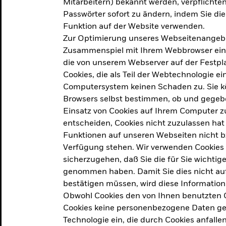
Mitarbeitern) bekannt werden, verpflichten 
ation
Passwörter sofort zu ändern, indem Sie di
Funktion auf der Website verwenden.
Zur Optimierung unseres Webseitenangebot
ern in
Zusammenspiel mit Ihrem Webbrowser ein. Ei
die von unserem Webserver auf der Festpla
Cookies, die als Teil der Webtechnologie e
Computersystem keinen Schaden zu. Sie kö
Browsers selbst bestimmen, ob und gegebe
Einsatz von Cookies auf Ihrem Computer zu
entscheiden, Cookies nicht zuzulassen hat 
geprodukt, das am
Den Beric
Funktionen auf unseren Webseiten nicht 
2025 verfolgt das
Verfügung stehen. Wir verwenden Cookies
tige demografische und
sicherzugehen, daß Sie die für Sie wichtig
Den Beric
te Vorschläge, um das
genommen haben. Damit Sie dies nicht auf 
ken.
bestätigen müssen, wird diese Information
Obwohl Cookies den von Ihnen benutzten C
Cookies keine personenbezogene Daten ges
Technologie ein, die durch Cookies anfalle