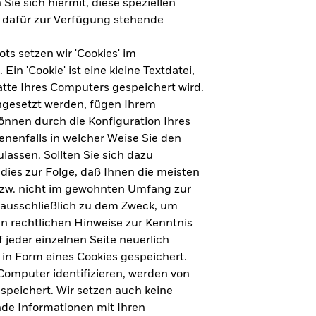
Sie sich hiermit, diese speziellen
e dafür zur Verfügung stehende
s setzen wir 'Cookies' im
n 'Cookie' ist eine kleine Textdatei,
tte Ihres Computers gespeichert wird.
ingesetzt werden, fügen Ihrem
nnen durch die Konfiguration Ihres
nenfalls in welcher Weise Sie den
lassen. Sollten Sie sich dazu
dies zur Folge, daß Ihnen die meisten
ht für Deutschland herunterladen
bzw. nicht im gewohnten Umfang zur
 ausschließlich zu dem Zweck, um
en rechtlichen Hinweise zur Kenntnis
ht für Europa herunterladen
jeder einzelnen Seite neuerlich
 in Form eines Cookies gespeichert.
omputer identifizieren, werden von
peichert. Wir setzen auch keine
nde Informationen mit Ihren