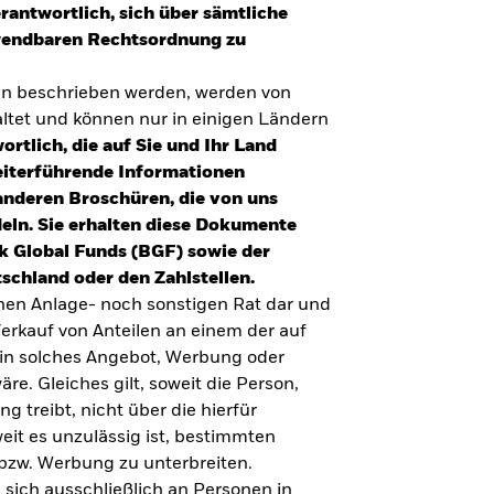
erantwortlich, sich über sämtliche
nwendbaren Rechtsordnung zu
en beschrieben werden, werden von
tet und können nur in einigen Ländern
ortlich, die auf Sie und Ihr Land
eiterführende Informationen
anderen Broschüren, die von uns
eln. Sie erhalten diese Dokumente
k Global Funds (BGF) sowie der
schland oder den Zahlstellen.
inen Anlage- noch sonstigen Rat dar und
erkauf von Anteilen an einem der auf
ein solches Angebot, Werbung oder
äre. Gleiches gilt, soweit die Person,
 treibt, nicht über die hierfür
weit es unzulässig ist, bestimmten
UMFRAGE ZUR ALTERSVORSORGE 2025
bzw. Werbung zu unterbreiten.
Realitätscheck Altersvorsorge. Wie
 sich ausschließlich an Personen in