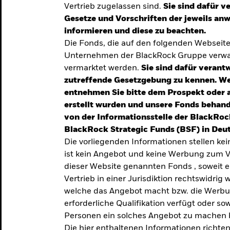
Vertrieb zugelassen sind.
Sie sind dafür v
te
Gesetze und Vorschriften der jeweils a
verlässigen
informieren und diese zu beachten.
Die Fonds, die auf den folgenden Webseit
iversifizierung
Unternehmen der BlackRock Gruppe verwal
 unsere Top-
vermarktet werden.
Sie sind dafür verantw
zutreffende Gesetzgebung zu kennen. W
entnehmen Sie bitte dem Prospekt oder 
erstellt wurden und unsere Fonds behand
von der Informationsstelle der BlackRoc
BlackRock Strategic Funds (BSF) in Deut
Die vorliegenden Informationen stellen ke
ist kein Angebot und keine Werbung zum V
dieser Website genannten Fonds , soweit 
Vertrieb in einer Jurisdiktion rechtswidrig w
welche das Angebot macht bzw. die Werbung
erforderliche Qualifikation verfügt oder so
TRENDS & IDEEN
Personen ein solches Angebot zu machen 
Entdecken Sie unsere
Die hier enthaltenen Informationen richten