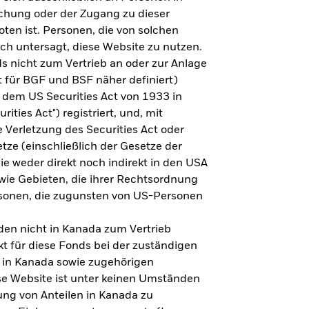
steht es um Ihre Altersvorsorge?
lichung oder der Zugang zu dieser
oten ist. Personen, die von solchen
ich untersagt, diese Website zu nutzen.
s nicht zum Vertrieb an oder zur Anlage
Zu den Ergebnissen
 für BGF und BSF näher definiert)
 dem US Securities Act von 1933 in
ities Act") registriert, und, mit
Verletzung des Securities Act oder
ze (einschließlich der Gesetze der
sie weder direkt noch indirekt in den USA
owie Gebieten, die ihrer Rechtsordnung
rsonen, die zugunsten von US-Personen
en nicht in Kanada zum Vertrieb
t für diese Fonds bei der zuständigen
 in Kanada sowie zugehörigen
ese Website ist unter keinen Umständen
ung von Anteilen in Kanada zu