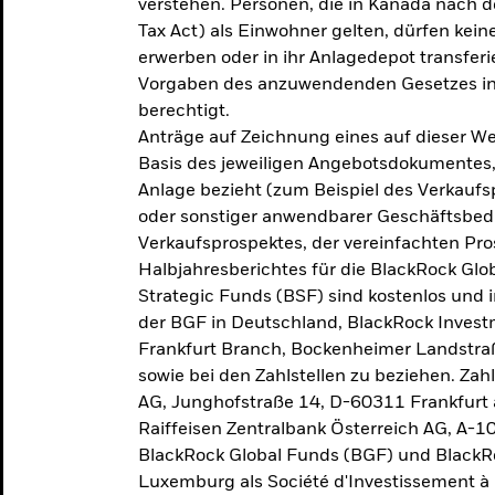
verstehen. Personen, die in Kanada nac
Tax Act) als Einwohner gelten, dürfen kei
erwerben oder in ihr Anlagedepot transferi
Vorgaben des anzuwendenden Gesetzes in
berechtigt.
Anträge auf Zeichnung eines auf dieser 
Basis des jeweiligen Angebotsdokumentes, 
Anlage bezieht (zum Beispiel des Verkaufs
oder sonstiger anwendbarer Geschäftsbedi
Verkaufsprospektes, der vereinfachten Pro
Halbjahresberichtes für die BlackRock Gl
Strategic Funds (BSF) sind kostenlos und i
der BGF in Deutschland, BlackRock Inves
Frankfurt Branch, Bockenheimer Landstra
sowie bei den Zahlstellen zu beziehen. Zah
AG, Junghofstraße 14, D-60311 Frankfurt 
Raiffeisen Zentralbank Österreich AG, A-1
BlackRock Global Funds (BGF) und BlackRo
Luxemburg als Société d'Investissement à C