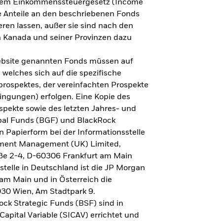
h dem Einkommenssteuergesetz (Income
ne Anteile an den beschriebenen Fonds
eren lassen, außer sie sind nach den
 Kanada und seiner Provinzen dazu
Website genannten Fonds müssen auf
welches sich auf die spezifische
prospektes, der vereinfachten Prospekte
ngungen) erfolgen. Eine Kopie des
spekte sowie des letzten Jahres- und
obal Funds (BGF) und BlackRock
n Papierform bei der Informationsstelle
tment Management (UK) Limited,
ße 2-4, D-60306 Frankfurt am Main
lstelle in Deutschland ist die JP Morgan
am Main und in Österreich die
030 Wien, Am Stadtpark 9.
ck Strategic Funds (BSF) sind in
apital Variable (SICAV) errichtet und