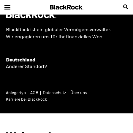
BlackRock ist ein globaler Vermögensverwalter.
INSIDE THE MARKET
Wir engagieren uns für Ihr finanzielles Wohl.
Anlageperspektiven
Deutschland
2026
Anderer Standort?
Angesichts geopolitischer und politischer
Unsicherheit konzentrieren wir uns im Frühjahr
Anlegertyp
AGB
Datenschutz
Über uns
2026 auf langfristige Wachstumschancen und
Karriere bei BlackRock
volatilitätsbedingte Marktverwerfungen. Wegen
der weniger zuverlässigen Duration suchen wir
auch anderswo nach Diversifizierung und
regelmäßigen Erträgen. Entdecken Sie unsere