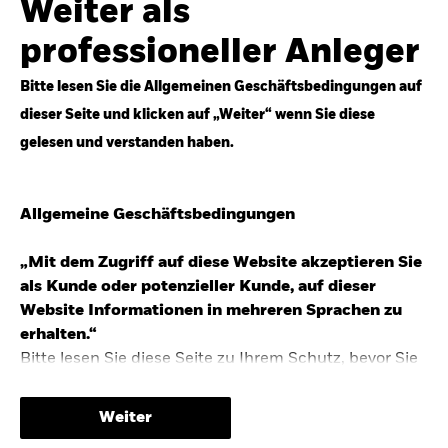
Weiter als
Top-Anlageideen für robustere Portfolios.
professioneller Anleger
Anlageperspektiven 2026 entdecken
Bitte lesen Sie die Allgemeinen Geschäftsbedingungen auf
dieser Seite und klicken auf „Weiter“ wenn Sie diese
gelesen und verstanden haben.
STUDIE 2025
Allgemeine Geschäftsbedingungen
People & Money Studie – mehr
Investmenttrends in Deutschland
„Mit dem Zugriff auf diese Website akzeptieren Sie
als Kunde oder potenzieller Kunde, auf dieser
Bericht entdecken
Website Informationen in mehreren Sprachen zu
erhalten.“
Bitte lesen Sie diese Seite zu Ihrem Schutz, bevor Sie
fortfahren, da sie bestimmte gesetzliche
TRENDS & IDEEN
Beschränkungen für die Verbreitung dieser
Weiter
Informationen enthält sowie Informationen darüber,
Entdecken Sie unsere makroökonomischen