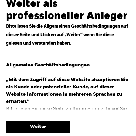
Weiter als
Top-Anlageideen für robustere Portfolios.
professioneller Anleger
Anlageperspektiven 2026 entdecken
Bitte lesen Sie die Allgemeinen Geschäftsbedingungen auf
dieser Seite und klicken auf „Weiter“ wenn Sie diese
gelesen und verstanden haben.
STUDIE 2025
Allgemeine Geschäftsbedingungen
People & Money Studie – mehr
Investmenttrends in Deutschland
„Mit dem Zugriff auf diese Website akzeptieren Sie
als Kunde oder potenzieller Kunde, auf dieser
Bericht entdecken
Website Informationen in mehreren Sprachen zu
erhalten.“
Bitte lesen Sie diese Seite zu Ihrem Schutz, bevor Sie
fortfahren, da sie bestimmte gesetzliche
TRENDS & IDEEN
Beschränkungen für die Verbreitung dieser
Weiter
Informationen enthält sowie Informationen darüber,
Entdecken Sie unsere makroökonomischen