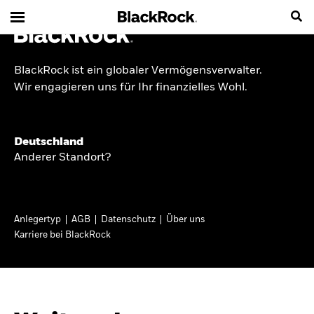
BlackRock ist ein globaler Vermögensverwalter.
INSIDE THE MARKET
Wir engagieren uns für Ihr finanzielles Wohl.
Anlageperspektiven
Deutschland
2026
Anderer Standort?
Angesichts geopolitischer und politischer
Unsicherheit konzentrieren wir uns im Frühjahr
Anlegertyp
AGB
Datenschutz
Über uns
2026 auf langfristige Wachstumschancen und
Karriere bei BlackRock
volatilitätsbedingte Marktverwerfungen. Wegen
der weniger zuverlässigen Duration suchen wir
auch anderswo nach Diversifizierung und
regelmäßigen Erträgen. Entdecken Sie unsere