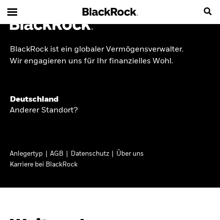
BlackRock ist ein globaler Vermögensverwalter.
INSIDE THE MARKET
Wir engagieren uns für Ihr finanzielles Wohl.
Anlageperspektiven
Deutschland
2026
Anderer Standort?
Angesichts geopolitischer und politischer
Unsicherheit konzentrieren wir uns im Frühjahr
Anlegertyp
AGB
Datenschutz
Über uns
2026 auf langfristige Wachstumschancen und
Karriere bei BlackRock
volatilitätsbedingte Marktverwerfungen. Wegen
der weniger zuverlässigen Duration suchen wir
auch anderswo nach Diversifizierung und
regelmäßigen Erträgen. Entdecken Sie unsere