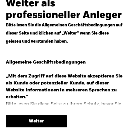
Weiter als
Top-Anlageideen für robustere Portfolios.
professioneller Anleger
Anlageperspektiven 2026 entdecken
Bitte lesen Sie die Allgemeinen Geschäftsbedingungen auf
dieser Seite und klicken auf „Weiter“ wenn Sie diese
gelesen und verstanden haben.
STUDIE 2025
Allgemeine Geschäftsbedingungen
People & Money Studie – mehr
Investmenttrends in Deutschland
„Mit dem Zugriff auf diese Website akzeptieren Sie
als Kunde oder potenzieller Kunde, auf dieser
Bericht entdecken
Website Informationen in mehreren Sprachen zu
erhalten.“
Bitte lesen Sie diese Seite zu Ihrem Schutz, bevor Sie
fortfahren, da sie bestimmte gesetzliche
TRENDS & IDEEN
Beschränkungen für die Verbreitung dieser
Weiter
Informationen enthält sowie Informationen darüber,
Entdecken Sie unsere makroökonomischen