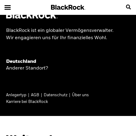
BlackRock ist ein globaler Vermögensverwalter.
INSIDE THE MARKET
Wir engagieren uns für Ihr finanzielles Wohl.
Anlageperspektiven
Deutschland
2026
Anderer Standort?
Angesichts geopolitischer und politischer
Unsicherheit konzentrieren wir uns im Frühjahr
Anlegertyp
AGB
Datenschutz
Über uns
2026 auf langfristige Wachstumschancen und
Karriere bei BlackRock
volatilitätsbedingte Marktverwerfungen. Wegen
der weniger zuverlässigen Duration suchen wir
auch anderswo nach Diversifizierung und
regelmäßigen Erträgen. Entdecken Sie unsere