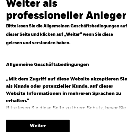
Weiter als
Top-Anlageideen für robustere Portfolios.
professioneller Anleger
Anlageperspektiven 2026 entdecken
Bitte lesen Sie die Allgemeinen Geschäftsbedingungen auf
dieser Seite und klicken auf „Weiter“ wenn Sie diese
gelesen und verstanden haben.
STUDIE 2025
Allgemeine Geschäftsbedingungen
People & Money Studie – mehr
Investmenttrends in Deutschland
„Mit dem Zugriff auf diese Website akzeptieren Sie
als Kunde oder potenzieller Kunde, auf dieser
Bericht entdecken
Website Informationen in mehreren Sprachen zu
erhalten.“
Bitte lesen Sie diese Seite zu Ihrem Schutz, bevor Sie
fortfahren, da sie bestimmte gesetzliche
TRENDS & IDEEN
Beschränkungen für die Verbreitung dieser
Weiter
Informationen enthält sowie Informationen darüber,
Entdecken Sie unsere makroökonomischen