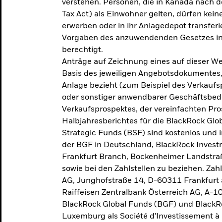
verstehen. Personen, die in Kanada nac
Tax Act) als Einwohner gelten, dürfen kei
erwerben oder in ihr Anlagedepot transferi
Vorgaben des anzuwendenden Gesetzes in
berechtigt.
Anträge auf Zeichnung eines auf dieser 
Basis des jeweiligen Angebotsdokumentes, 
Anlage bezieht (zum Beispiel des Verkaufs
oder sonstiger anwendbarer Geschäftsbedi
Verkaufsprospektes, der vereinfachten Pro
Halbjahresberichtes für die BlackRock Gl
Strategic Funds (BSF) sind kostenlos und i
der BGF in Deutschland, BlackRock Inves
Frankfurt Branch, Bockenheimer Landstra
sowie bei den Zahlstellen zu beziehen. Zah
AG, Junghofstraße 14, D-60311 Frankfurt 
Raiffeisen Zentralbank Österreich AG, A-1
BlackRock Global Funds (BGF) und BlackRo
Luxemburg als Société d'Investissement à C