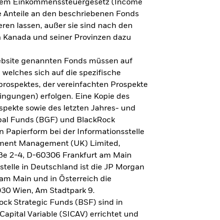
h dem Einkommenssteuergesetz (Income
ne Anteile an den beschriebenen Fonds
eren lassen, außer sie sind nach den
 Kanada und seiner Provinzen dazu
Website genannten Fonds müssen auf
welches sich auf die spezifische
prospektes, der vereinfachten Prospekte
ngungen) erfolgen. Eine Kopie des
spekte sowie des letzten Jahres- und
obal Funds (BGF) und BlackRock
n Papierform bei der Informationsstelle
tment Management (UK) Limited,
ße 2-4, D-60306 Frankfurt am Main
lstelle in Deutschland ist die JP Morgan
am Main und in Österreich die
030 Wien, Am Stadtpark 9.
ck Strategic Funds (BSF) sind in
apital Variable (SICAV) errichtet und