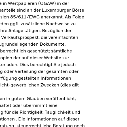
e in Wertpapieren (OGAW) in der
anteile sind an der Luxemburger Börse
ission 85/611/EWG anerkannt. Als Folge
en ggfl. zusätzliche Nachweise zu
Ihre Anlage tätigen. Bezüglich der
 Verkaufsprospekt, die vereinfachten
 zugrundeliegenden Dokumente.
eberrechtlich geschützt; sämtliche
opien der auf dieser Website zur
erladen. Dies berechtigt Sie jedoch
ung oder Verteilung der gesamten oder
erfügung gestellten Informationen
nicht-gewerblichen Zwecken (dies gilt
en in gutem Glauben veröffentlicht;
haftet oder übernimmt eine
 für die Richtigkeit, Tauglichkeit und
ationen . Die Informationen auf dieser
eratung, steuerrechtliche Beratung noch