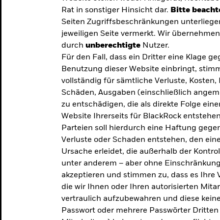
Rat in sonstiger Hinsicht dar.
Bitte beacht
Seiten Zugriffsbeschränkungen unterliege
jeweiligen Seite vermerkt. Wir übernehmen 
durch
unberechtigte
Nutzer.
Für den Fall, dass ein Dritter eine Klage 
Benutzung dieser Website einbringt, stimm
vollständig für sämtliche Verluste, Koste
Schäden, Ausgaben (einschließlich ange
zu entschädigen, die als direkte Folge ei
Website Ihrerseits für BlackRock entstehen
Parteien soll hierdurch eine Haftung gegen
Verluste oder Schaden entstehen, den eine
Ursache erleidet, die außerhalb der Kontroll
unter anderem – aber ohne Einschränkung 
akzeptieren und stimmen zu, dass es Ihre V
die wir Ihnen oder Ihren autorisierten Mit
y: Die
vertraulich aufzubewahren und diese keines
Passwort oder mehrere Passwörter Dritten 