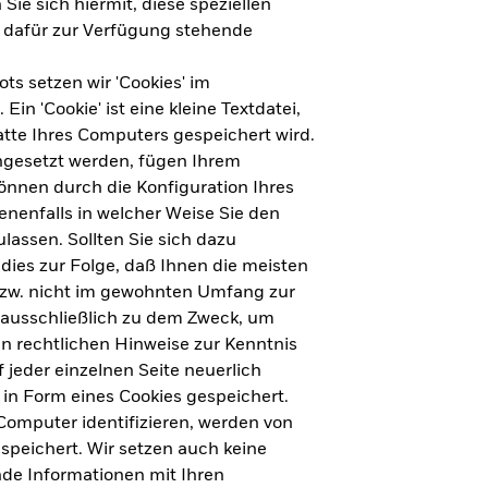
Sie sich hiermit, diese speziellen
e dafür zur Verfügung stehende
s setzen wir 'Cookies' im
n 'Cookie' ist eine kleine Textdatei,
tte Ihres Computers gespeichert wird.
ingesetzt werden, fügen Ihrem
nnen durch die Konfiguration Ihres
nenfalls in welcher Weise Sie den
lassen. Sollten Sie sich dazu
dies zur Folge, daß Ihnen die meisten
ht für Deutschland herunterladen
bzw. nicht im gewohnten Umfang zur
 ausschließlich zu dem Zweck, um
en rechtlichen Hinweise zur Kenntnis
ht für Europa herunterladen
jeder einzelnen Seite neuerlich
 in Form eines Cookies gespeichert.
omputer identifizieren, werden von
peichert. Wir setzen auch keine
nde Informationen mit Ihren