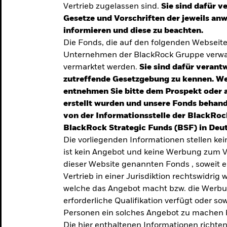
Vertrieb zugelassen sind.
Sie sind dafür v
te
Gesetze und Vorschriften der jeweils a
verlässigen
informieren und diese zu beachten.
Die Fonds, die auf den folgenden Webseit
iversifizierung
Unternehmen der BlackRock Gruppe verwal
 unsere Top-
vermarktet werden.
Sie sind dafür verantw
zutreffende Gesetzgebung zu kennen. W
entnehmen Sie bitte dem Prospekt oder 
erstellt wurden und unsere Fonds behand
von der Informationsstelle der BlackRoc
BlackRock Strategic Funds (BSF) in Deut
Die vorliegenden Informationen stellen ke
ist kein Angebot und keine Werbung zum V
dieser Website genannten Fonds , soweit 
Vertrieb in einer Jurisdiktion rechtswidrig w
welche das Angebot macht bzw. die Werbung
erforderliche Qualifikation verfügt oder so
TRENDS & IDEEN
Personen ein solches Angebot zu machen 
Entdecken Sie unsere
Die hier enthaltenen Informationen richten