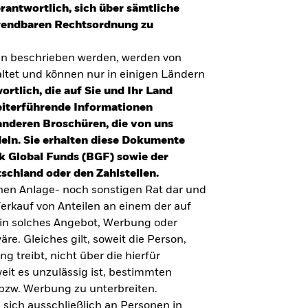
erantwortlich, sich über sämtliche
nwendbaren Rechtsordnung zu
en beschrieben werden, werden von
tet und können nur in einigen Ländern
ortlich, die auf Sie und Ihr Land
eiterführende Informationen
anderen Broschüren, die von uns
eln. Sie erhalten diese Dokumente
k Global Funds (BGF) sowie der
schland oder den Zahlstellen.
inen Anlage- noch sonstigen Rat dar und
erkauf von Anteilen an einem der auf
ein solches Angebot, Werbung oder
äre. Gleiches gilt, soweit die Person,
 treibt, nicht über die hierfür
weit es unzulässig ist, bestimmten
UMFRAGE ZUR ALTERSVORSORGE 2025
bzw. Werbung zu unterbreiten.
Realitätscheck Altersvorsorge. Wie
 sich ausschließlich an Personen in