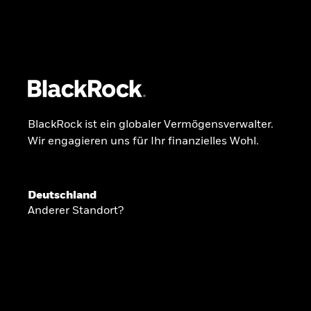
BlackRock
iShares
Aladdin
Unser Unternehmen
Über uns
Fonds
Anla
BlackRock ist ein globaler Vermögensverwalter.
Wir engagieren uns für Ihr finanzielles Wohl.
INSIDE THE MARKET
Anlageperspekti
Deutschland
Anderer Standort?
2026
Angesichts geopolitischer und politischer
konzentrieren wir uns im Frühjahr 2026 auf