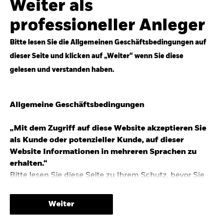
Weiter als
Top-Anlageideen für robustere Portfolios.
professioneller Anleger
Anlageperspektiven 2026 entdecken
Bitte lesen Sie die Allgemeinen Geschäftsbedingungen auf
dieser Seite und klicken auf „Weiter“ wenn Sie diese
gelesen und verstanden haben.
STUDIE 2025
Allgemeine Geschäftsbedingungen
People & Money Studie – mehr
Investmenttrends in Deutschland
„Mit dem Zugriff auf diese Website akzeptieren Sie
als Kunde oder potenzieller Kunde, auf dieser
Bericht entdecken
Website Informationen in mehreren Sprachen zu
erhalten.“
Bitte lesen Sie diese Seite zu Ihrem Schutz, bevor Sie
fortfahren, da sie bestimmte gesetzliche
TRENDS & IDEEN
Beschränkungen für die Verbreitung dieser
Weiter
Informationen enthält sowie Informationen darüber,
Entdecken Sie unsere makroökonomischen