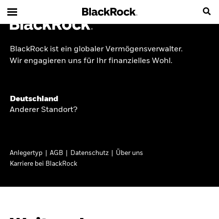
BlackRock ist ein globaler Vermögensverwalter.
INSIDE THE MARKET
Wir engagieren uns für Ihr finanzielles Wohl.
Anlageperspektiven
Deutschland
2026
Anderer Standort?
Angesichts geopolitischer und politischer
Unsicherheit konzentrieren wir uns im Frühjahr
Anlegertyp
AGB
Datenschutz
Über uns
2026 auf langfristige Wachstumschancen und
Karriere bei BlackRock
volatilitätsbedingte Marktverwerfungen. Wegen
der weniger zuverlässigen Duration suchen wir
auch anderswo nach Diversifizierung und
regelmäßigen Erträgen. Entdecken Sie unsere