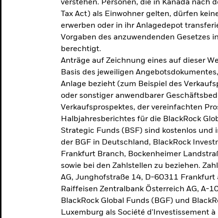
verstehen. Personen, die in Kanada nac
Tax Act) als Einwohner gelten, dürfen kei
erwerben oder in ihr Anlagedepot transferi
Vorgaben des anzuwendenden Gesetzes in
berechtigt.
Anträge auf Zeichnung eines auf dieser 
Basis des jeweiligen Angebotsdokumentes, 
Anlage bezieht (zum Beispiel des Verkaufs
oder sonstiger anwendbarer Geschäftsbedi
Verkaufsprospektes, der vereinfachten Pro
Halbjahresberichtes für die BlackRock Gl
Strategic Funds (BSF) sind kostenlos und i
der BGF in Deutschland, BlackRock Inves
Frankfurt Branch, Bockenheimer Landstra
sowie bei den Zahlstellen zu beziehen. Zah
AG, Junghofstraße 14, D-60311 Frankfurt 
Raiffeisen Zentralbank Österreich AG, A-1
BlackRock Global Funds (BGF) und BlackRo
Luxemburg als Société d'Investissement à C