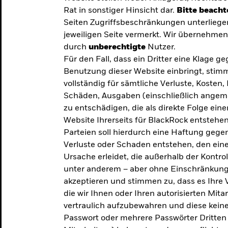
Rat in sonstiger Hinsicht dar.
Bitte beacht
Seiten Zugriffsbeschränkungen unterliege
jeweiligen Seite vermerkt. Wir übernehmen 
durch
unberechtigte
Nutzer.
Für den Fall, dass ein Dritter eine Klage 
Benutzung dieser Website einbringt, stimm
vollständig für sämtliche Verluste, Koste
Schäden, Ausgaben (einschließlich ange
zu entschädigen, die als direkte Folge ei
Website Ihrerseits für BlackRock entstehen
Parteien soll hierdurch eine Haftung gegen
Verluste oder Schaden entstehen, den eine
Ursache erleidet, die außerhalb der Kontroll
unter anderem – aber ohne Einschränkung 
akzeptieren und stimmen zu, dass es Ihre V
die wir Ihnen oder Ihren autorisierten Mit
y: Die
vertraulich aufzubewahren und diese keines
Passwort oder mehrere Passwörter Dritten 