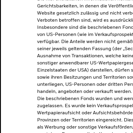
makroökonomischen
Gerichtsbarkeiten, in denen die Veröffent
Website gesetzlich zulässig und nicht verb
Einschätzungen und Anlageideen.
Verboten betroffen sind, wird es ausdrückl
Insbesondere sind die beschriebenen Fond
Aktuelle Einschätzungen
von US-Personen (wie im Verkaufsprospekt
verfügbar. Die Anteile werden nicht gemäß
seiner jeweils geltenden Fassung (der „Secur
Ausnahme von Transaktionen, welche keine 
sonstiger anwendbarer US-Wertpapiergeset
Einzelstaaten der USA) darstellen, dürfen 
sowie ihren Besitzungen und Territorien s
unterliegen, US-Personen oder dritten Pe
handeln, angeboten oder verkauft werden.
Die beschriebenen Fonds wurden und werd
zugelassen. Es wurde kein Verkaufsprospek
Wertpapieraufsicht oder Aufsichtsbehörde
Provinzen oder Territorien eingereicht. Di
als Werbung oder sonstige Verkaufsförder