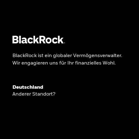
BlackRock
iShares
Aladdin
Unser Unternehmen
Über uns
Fonds
Anla
BlackRock ist ein globaler Vermögensverwalter.
Wir engagieren uns für Ihr finanzielles Wohl.
INSIDE THE MARKET
Anlageperspekti
Deutschland
Anderer Standort?
2026
Angesichts geopolitischer und politischer
konzentrieren wir uns im Frühjahr 2026 auf