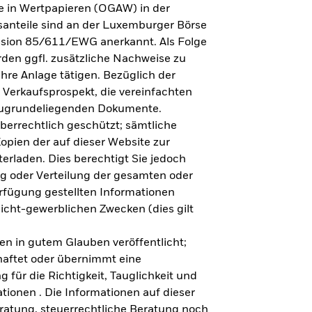
e in Wertpapieren (OGAW) in der
anteile sind an der Luxemburger Börse
ission 85/611/EWG anerkannt. Als Folge
en ggfl. zusätzliche Nachweise zu
Ihre Anlage tätigen. Bezüglich der
 Verkaufsprospekt, die vereinfachten
 zugrundeliegenden Dokumente.
eberrechtlich geschützt; sämtliche
opien der auf dieser Website zur
erladen. Dies berechtigt Sie jedoch
ung oder Verteilung der gesamten oder
erfügung gestellten Informationen
nicht-gewerblichen Zwecken (dies gilt
en in gutem Glauben veröffentlicht;
haftet oder übernimmt eine
 für die Richtigkeit, Tauglichkeit und
ationen . Die Informationen auf dieser
eratung, steuerrechtliche Beratung noch