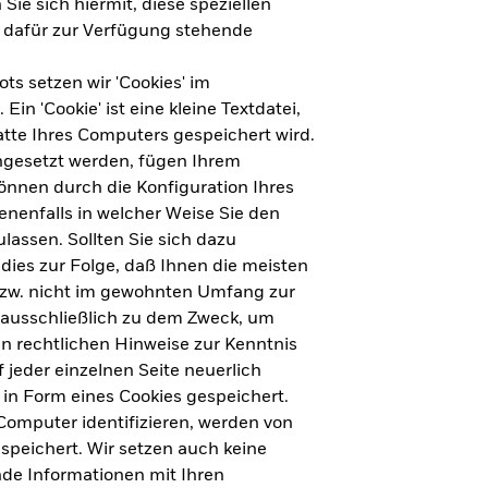
Sie sich hiermit, diese speziellen
e dafür zur Verfügung stehende
s setzen wir 'Cookies' im
n 'Cookie' ist eine kleine Textdatei,
tte Ihres Computers gespeichert wird.
ingesetzt werden, fügen Ihrem
nnen durch die Konfiguration Ihres
nenfalls in welcher Weise Sie den
lassen. Sollten Sie sich dazu
dies zur Folge, daß Ihnen die meisten
ht für Deutschland herunterladen
bzw. nicht im gewohnten Umfang zur
 ausschließlich zu dem Zweck, um
en rechtlichen Hinweise zur Kenntnis
ht für Europa herunterladen
jeder einzelnen Seite neuerlich
 in Form eines Cookies gespeichert.
omputer identifizieren, werden von
peichert. Wir setzen auch keine
nde Informationen mit Ihren