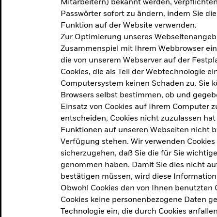
Mitarbeitern) bekannt werden, verpflichten 
ation
Passwörter sofort zu ändern, indem Sie di
Funktion auf der Website verwenden.
Zur Optimierung unseres Webseitenangebot
ern in
Zusammenspiel mit Ihrem Webbrowser ein. Ei
die von unserem Webserver auf der Festpla
Cookies, die als Teil der Webtechnologie e
Computersystem keinen Schaden zu. Sie kö
Browsers selbst bestimmen, ob und gegebe
Einsatz von Cookies auf Ihrem Computer zu
entscheiden, Cookies nicht zuzulassen hat 
geprodukt, das am
Den Beric
Funktionen auf unseren Webseiten nicht 
2025 verfolgt das
Verfügung stehen. Wir verwenden Cookies
tige demografische und
sicherzugehen, daß Sie die für Sie wichtig
Den Beric
te Vorschläge, um das
genommen haben. Damit Sie dies nicht auf 
ken.
bestätigen müssen, wird diese Information
Obwohl Cookies den von Ihnen benutzten C
Cookies keine personenbezogene Daten ges
Technologie ein, die durch Cookies anfalle