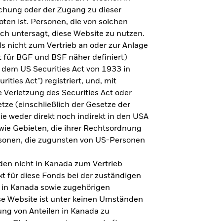
steht es um Ihre Altersvorsorge?
lichung oder der Zugang zu dieser
oten ist. Personen, die von solchen
ich untersagt, diese Website zu nutzen.
s nicht zum Vertrieb an oder zur Anlage
Zu den Ergebnissen
 für BGF und BSF näher definiert)
 dem US Securities Act von 1933 in
ities Act") registriert, und, mit
Verletzung des Securities Act oder
ze (einschließlich der Gesetze der
sie weder direkt noch indirekt in den USA
owie Gebieten, die ihrer Rechtsordnung
rsonen, die zugunsten von US-Personen
en nicht in Kanada zum Vertrieb
t für diese Fonds bei der zuständigen
 in Kanada sowie zugehörigen
ese Website ist unter keinen Umständen
ung von Anteilen in Kanada zu