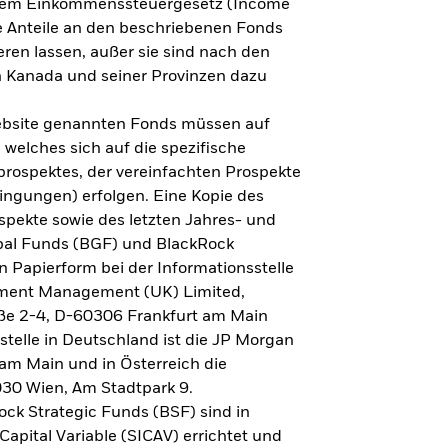
h dem Einkommenssteuergesetz (Income
ne Anteile an den beschriebenen Fonds
eren lassen, außer sie sind nach den
 Kanada und seiner Provinzen dazu
Website genannten Fonds müssen auf
welches sich auf die spezifische
prospektes, der vereinfachten Prospekte
ngungen) erfolgen. Eine Kopie des
spekte sowie des letzten Jahres- und
obal Funds (BGF) und BlackRock
n Papierform bei der Informationsstelle
tment Management (UK) Limited,
ße 2-4, D-60306 Frankfurt am Main
lstelle in Deutschland ist die JP Morgan
am Main und in Österreich die
030 Wien, Am Stadtpark 9.
ck Strategic Funds (BSF) sind in
apital Variable (SICAV) errichtet und