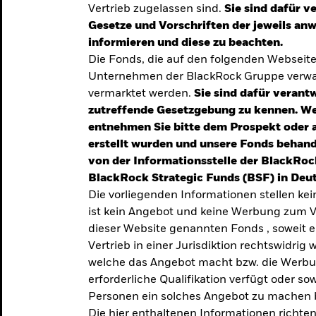
Vertrieb zugelassen sind.
Sie sind dafür v
te
Gesetze und Vorschriften der jeweils a
verlässigen
informieren und diese zu beachten.
Die Fonds, die auf den folgenden Webseit
iversifizierung
Unternehmen der BlackRock Gruppe verwal
 unsere Top-
vermarktet werden.
Sie sind dafür verantw
zutreffende Gesetzgebung zu kennen. W
entnehmen Sie bitte dem Prospekt oder 
erstellt wurden und unsere Fonds behand
von der Informationsstelle der BlackRoc
BlackRock Strategic Funds (BSF) in Deut
Die vorliegenden Informationen stellen ke
ist kein Angebot und keine Werbung zum V
dieser Website genannten Fonds , soweit 
Vertrieb in einer Jurisdiktion rechtswidrig w
welche das Angebot macht bzw. die Werbung
erforderliche Qualifikation verfügt oder so
TRENDS & IDEEN
Personen ein solches Angebot zu machen 
Entdecken Sie unsere
Die hier enthaltenen Informationen richten